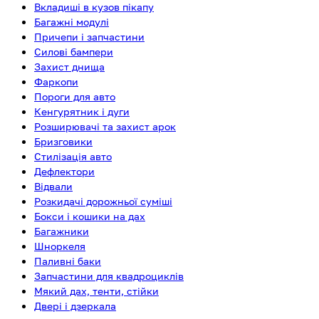
Вкладиші в кузов пікапу
Багажні модулі
Причепи і запчастини
Силові бампери
Захист днища
Фаркопи
Пороги для авто
Кенгурятник і дуги
Розширювачі та захист арок
Бризговики
Стилізація авто
Дефлектори
Відвали
Розкидачі дорожньої суміші
Бокси і кошики на дах
Багажники
Шноркеля
Паливні баки
Запчастини для квадроциклів
Мякий дах, тенти, стійки
Двері і дзеркала