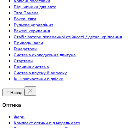
Колісні проставки
Підшипники для авто
Тяга Панара
Бокові тяги
Рульове управління
Важелі керування
Стабілізатори поперечної стійкості / деталі кріплення
Приводні вали
Генератори
Система охолодження двигуна
Стартери
Паливна система
Система впуску й випуску
Інші запчастини підвіски
Назад
Оптика
Фари
Комплект оптики під модель авто