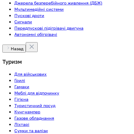
Джерела безперебійного живлення (ДБЖ)
Мультимедійні системи
Пускові дроти
Сигнали
Передпускові підігрівачі двигуна
Автономні обігрівачі
Назад
Туризм
Для військових
Грилі
Гамаки
Меблі для відпочинку
Гігієна
Туристичний посуд
Кунг-кемпер
Газове обладнання
Ліхтарі
Сумки та валізи