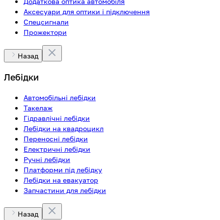
Додаткова оптика автомобіля
Аксесуари для оптики і підключення
Спецсигнали
Прожектори
Назад
Лебідки
Автомобільні лебідки
Такелаж
Гідравлічні лебідки
Лебідки на квадроцикл
Переносні лебідки
Електричні лебідки
Ручні лебідки
Платформи під лебідку
Лебідки на евакуатор
Запчастини для лебідки
Назад