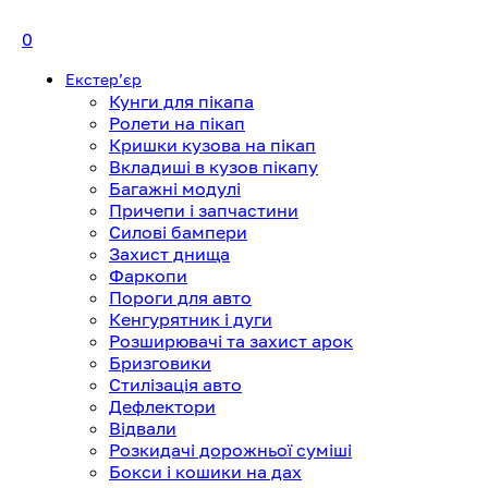
0
Екстерʼєр
Кунги для пікапа
Ролети на пікап
Кришки кузова на пікап
Вкладиші в кузов пікапу
Багажні модулі
Причепи і запчастини
Силові бампери
Захист днища
Фаркопи
Пороги для авто
Кенгурятник і дуги
Розширювачі та захист арок
Бризговики
Стилізація авто
Дефлектори
Відвали
Розкидачі дорожньої суміші
Бокси і кошики на дах