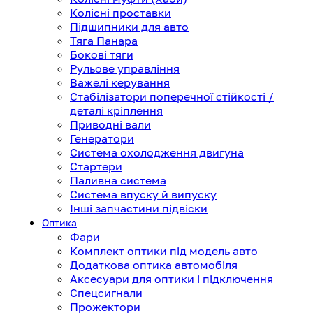
Колісні проставки
Підшипники для авто
Тяга Панара
Бокові тяги
Рульове управління
Важелі керування
Стабілізатори поперечної стійкості /
деталі кріплення
Приводні вали
Генератори
Система охолодження двигуна
Стартери
Паливна система
Система впуску й випуску
Інші запчастини підвіски
Оптика
Фари
Комплект оптики під модель авто
Додаткова оптика автомобіля
Аксесуари для оптики і підключення
Спецсигнали
Прожектори