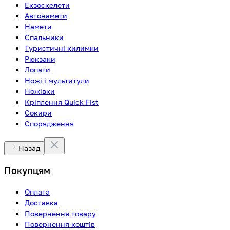
Екзоскелети
Автонамети
Намети
Спальники
Туристичні килимки
Рюкзаки
Лопати
Ножі і мультитули
Ножівки
Кріплення Quick Fist
Сокири
Спорядження
Назад
Покупцям
Оплата
Доставка
Повернення товару
Повернення коштів