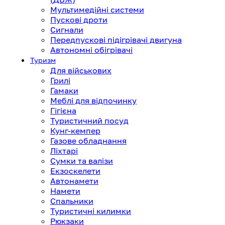
Мультимедійні системи
Пускові дроти
Сигнали
Передпускові підігрівачі двигуна
Автономні обігрівачі
Туризм
Для військових
Грилі
Гамаки
Меблі для відпочинку
Гігієна
Туристичний посуд
Кунг-кемпер
Газове обладнання
Ліхтарі
Сумки та валізи
Екзоскелети
Автонамети
Намети
Спальники
Туристичні килимки
Рюкзаки