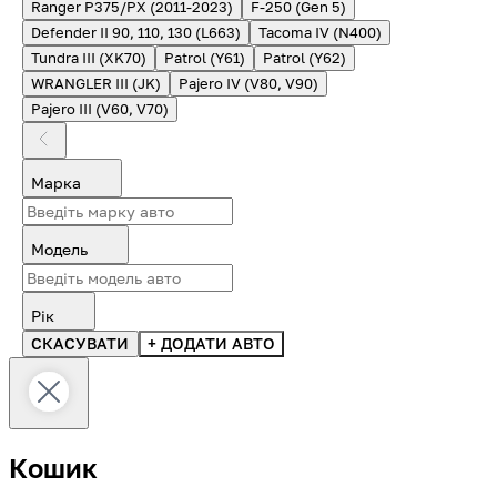
Ranger P375/PX (2011-2023)
F-250 (Gen 5)
Defender II 90, 110, 130 (L663)
Tacoma IV (N400)
Tundra III (XK70)
Patrol (Y61)
Patrol (Y62)
WRANGLER III (JK)
Pajero IV (V80, V90)
Pajero III (V60, V70)
Марка
Модель
Рік
СКАСУВАТИ
+ ДОДАТИ АВТО
Кошик