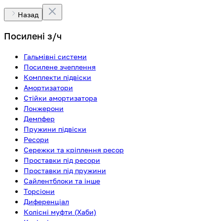
Назад
Посилені з/ч
Гальмівні системи
Посилене зчеплення
Комплекти підвіски
Амортизатори
Стійки амортизатора
Лонжерони
Демпфер
Пружини підвіски
Ресори
Сережки та кріплення ресор
Проставки під ресори
Проставки під пружини
Сайлентблоки та інше
Торсіони
Диференціал
Колісні муфти (Хаби)