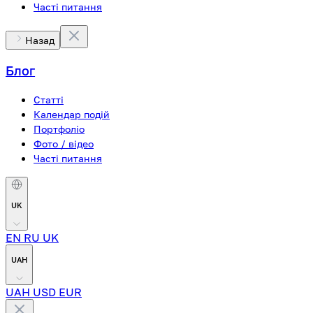
Часті питання
Назад
Блог
Статті
Календар подій
Портфоліо
Фото / відео
Часті питання
UK
EN
RU
UK
UAH
UAH
USD
EUR