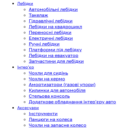
Лебідки
Автомобільні лебідки
Такелаж
Гідравлічні лебідки
Лебідки на квадроцикл
Переносні лебідки
Електричні лебідки
Ручні лебідки
Платформи під лебідку
Лебідки на евакуатор
Запчастини для лебідки
Інтерʼєр
Чохли для сидінь
Чохли на кермо
Амортизатори (газові упори)
Килимки для автомобіля
Стельова консоль
Додаткове обладнання інтер'єру авто
Аксесуари
Інструменти
Ланцюги на колеса
Чохли на запасне колесо