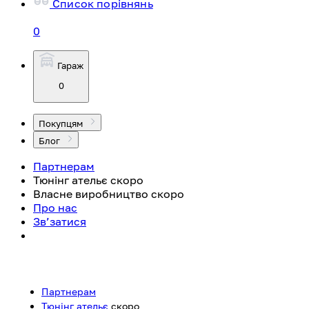
Список порівнянь
0
Гараж
0
Покупцям
Блог
Партнерам
Тюнінг ательє
скоро
Власне виробництво
скоро
Про нас
Зв’затися
Партнерам
Тюнінг ательє
скоро