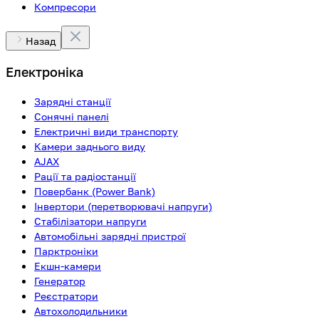
Компресори
Назад
Електроніка
Зарядні станції
Сонячні панелі
Електричні види транспорту
Камери заднього виду
AJAX
Рації та радіостанції
Повербанк (Power Bank)
Інвертори (перетворювачі напруги)
Стабілізатори напруги
Автомобільні зарядні пристрої
Парктроніки
Екшн-камери
Генератор
Реєстратори
Автохолодильники