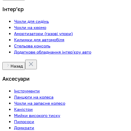
Інтерʼєр
Чохли для сидінь
Чохли на кермо
Амортизатори (газові упори)
Килимки для автомобіля
Стельова консоль
Додаткове обладнання інтер'єру авто
Назад
Аксесуари
Інструменти
Ланцюги на колеса
Чохли на запасне колесо
Каністри
Мийки високого тиску
Пилососи
Домкрати