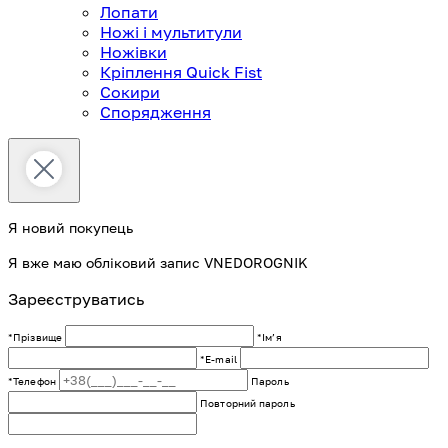
Лопати
Ножі і мультитули
Ножівки
Кріплення Quick Fist
Сокири
Спорядження
Я новий покупець
Я вже маю обліковий запис VNEDOROGNIK
Зареєструватись
*Прізвище
*Імʼя
*E-mail
*Телефон
Пароль
Повторний пароль