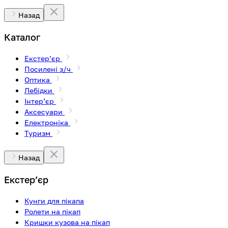
Назад
Каталог
Екстерʼєр
Посилені з/ч
Оптика
Лебідки
Інтерʼєр
Аксесуари
Електроніка
Туризм
Назад
Екстерʼєр
Кунги для пікапа
Ролети на пікап
Кришки кузова на пікап