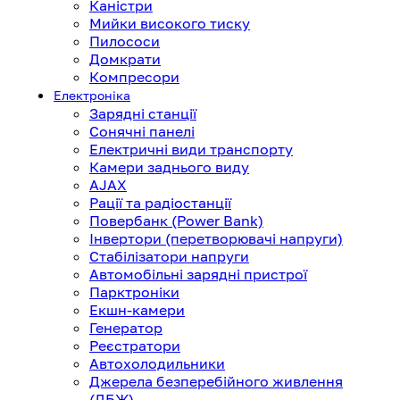
Каністри
Мийки високого тиску
Пилососи
Домкрати
Компресори
Електроніка
Зарядні станції
Сонячні панелі
Електричні види транспорту
Камери заднього виду
AJAX
Рації та радіостанції
Повербанк (Power Bank)
Інвертори (перетворювачі напруги)
Стабілізатори напруги
Автомобільні зарядні пристрої
Парктроніки
Екшн-камери
Генератор
Реєстратори
Автохолодильники
Джерела безперебійного живлення
(ДБЖ)