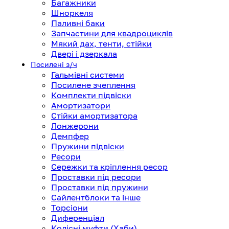
Багажники
Шноркеля
Паливні баки
Запчастини для квадроциклів
Мякий дах, тенти, стійки
Двері і дзеркала
Посилені з/ч
Гальмівні системи
Посилене зчеплення
Комплекти підвіски
Амортизатори
Стійки амортизатора
Лонжерони
Демпфер
Пружини підвіски
Ресори
Сережки та кріплення ресор
Проставки під ресори
Проставки під пружини
Сайлентблоки та інше
Торсіони
Диференціал
Колісні муфти (Хаби)