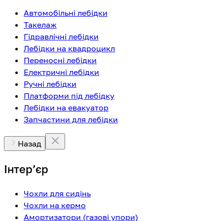
Автомобільні лебідки
Такелаж
Гідравлічні лебідки
Лебідки на квадроцикл
Переносні лебідки
Електричні лебідки
Ручні лебідки
Платформи під лебідку
Лебідки на евакуатор
Запчастини для лебідки
Назад
Інтерʼєр
Чохли для сидінь
Чохли на кермо
Амортизатори (газові упори)