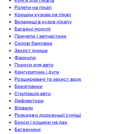
Кунги для пікапа
Ролети на пікап
Кришки кузова на пікап
Вкладиші в кузов пікапу
Багажні модулі
Причепи і запчастини
Силові бампери
Захист днища
Фаркопи
Пороги для авто
Кенгурятник і дуги
Розширювачі та захист арок
Бризговики
Стилізація авто
Дефлектори
Відвали
Розкидачі дорожньої суміші
Бокси і кошики на дах
Багажники