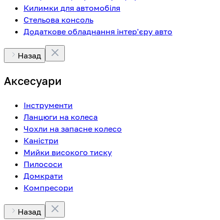
Килимки для автомобіля
Стельова консоль
Додаткове обладнання інтер'єру авто
Назад
Аксесуари
Інструменти
Ланцюги на колеса
Чохли на запасне колесо
Каністри
Мийки високого тиску
Пилососи
Домкрати
Компресори
Назад