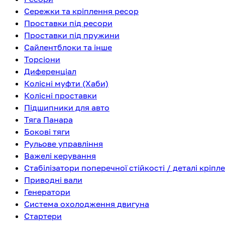
Сережки та кріплення ресор
Проставки під ресори
Проставки під пружини
Сайлентблоки та інше
Торсіони
Диференціал
Колісні муфти (Хаби)
Колісні проставки
Підшипники для авто
Тяга Панара
Бокові тяги
Рульове управління
Важелі керування
Стабілізатори поперечної стійкості / деталі кріпл
Приводні вали
Генератори
Система охолодження двигуна
Стартери