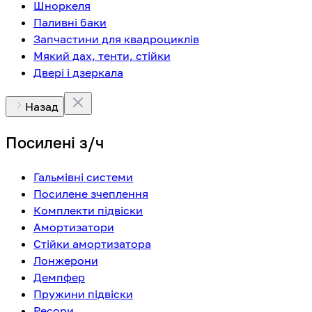
Шноркеля
Паливні баки
Запчастини для квадроциклів
Мякий дах, тенти, стійки
Двері і дзеркала
Назад
Посилені з/ч
Гальмівні системи
Посилене зчеплення
Комплекти підвіски
Амортизатори
Стійки амортизатора
Лонжерони
Демпфер
Пружини підвіски
Ресори