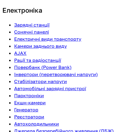
Електроніка
Зарядні станції
Сонячні панелі
Електричні види транспорту
Камери заднього виду
AJAX
Рації та радіостанції
Повербанк (Power Bank)
Інвертори (перетворювачі напруги)
Стабілізатори напруги
Автомобільні зарядні пристрої
Парктроніки
Екшн-камери
Генератор
Реєстратори
Автохолодильники
Джерела безперебійного живлення (ДБЖ)