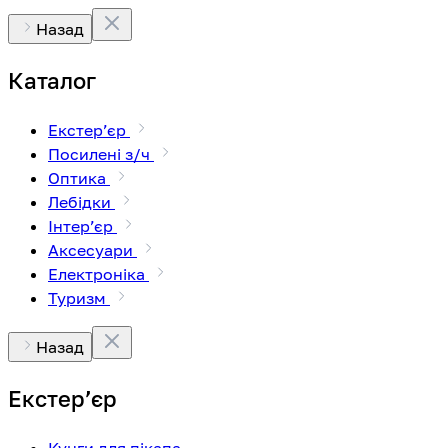
Назад
Каталог
Екстерʼєр
Посилені з/ч
Оптика
Лебідки
Інтерʼєр
Аксесуари
Електроніка
Туризм
Назад
Екстерʼєр