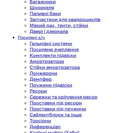
Багажники
Шноркеля
Паливні баки
Запчастини для квадроциклів
Мякий дах, тенти, стійки
Двері і дзеркала
Посилені з/ч
Гальмівні системи
Посилене зчеплення
Комплекти підвіски
Амортизатори
Стійки амортизатора
Лонжерони
Демпфер
Пружини підвіски
Ресори
Сережки та кріплення ресор
Проставки під ресори
Проставки під пружини
Сайлентблоки та інше
Торсіони
Диференціал
Колісні муфти (Хаби)