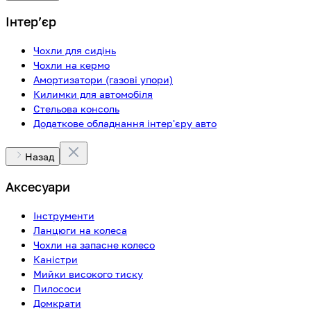
Інтерʼєр
Чохли для сидінь
Чохли на кермо
Амортизатори (газові упори)
Килимки для автомобіля
Стельова консоль
Додаткове обладнання інтер'єру авто
Назад
Аксесуари
Інструменти
Ланцюги на колеса
Чохли на запасне колесо
Каністри
Мийки високого тиску
Пилососи
Домкрати