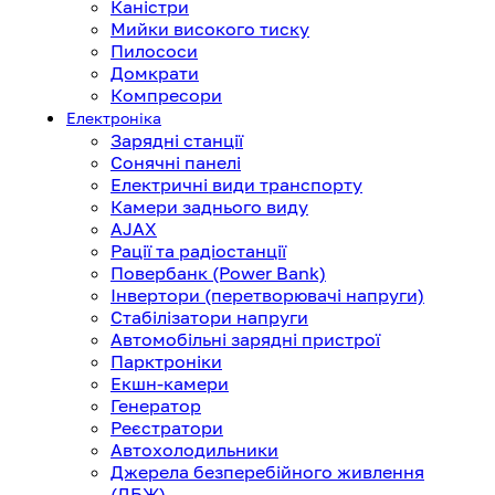
Каністри
Мийки високого тиску
Пилососи
Домкрати
Компресори
Електроніка
Зарядні станції
Сонячні панелі
Електричні види транспорту
Камери заднього виду
AJAX
Рації та радіостанції
Повербанк (Power Bank)
Інвертори (перетворювачі напруги)
Стабілізатори напруги
Автомобільні зарядні пристрої
Парктроніки
Екшн-камери
Генератор
Реєстратори
Автохолодильники
Джерела безперебійного живлення
(ДБЖ)