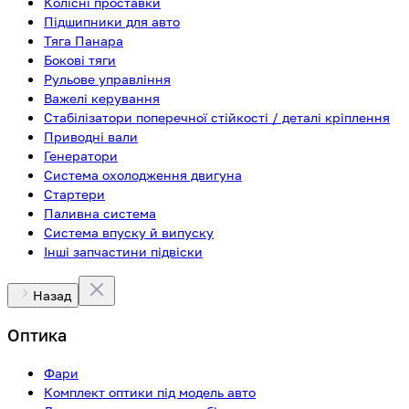
Колісні проставки
Підшипники для авто
Тяга Панара
Бокові тяги
Рульове управління
Важелі керування
Стабілізатори поперечної стійкості / деталі кріплення
Приводні вали
Генератори
Система охолодження двигуна
Стартери
Паливна система
Система впуску й випуску
Інші запчастини підвіски
Назад
Оптика
Фари
Комплект оптики під модель авто