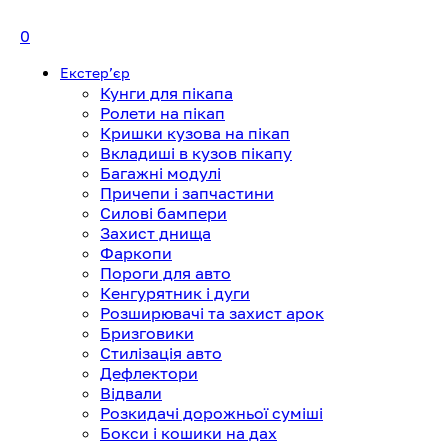
0
Екстерʼєр
Кунги для пікапа
Ролети на пікап
Кришки кузова на пікап
Вкладиші в кузов пікапу
Багажні модулі
Причепи і запчастини
Силові бампери
Захист днища
Фаркопи
Пороги для авто
Кенгурятник і дуги
Розширювачі та захист арок
Бризговики
Стилізація авто
Дефлектори
Відвали
Розкидачі дорожньої суміші
Бокси і кошики на дах