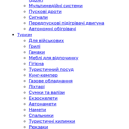
Мультимедійні системи
Пускові дроти
Сигнали
Передпускові підігрівачі двигуна
Автономні обігрівачі
Туризм
Для військових
Грилі
Гамаки
Меблі для відпочинку
Гігієна
Туристичний посуд
Кунг-кемпер
Газове обладнання
Ліхтарі
Сумки та валізи
Екзоскелети
Автонамети
Намети
Спальники
Туристичні килимки
Рюкзаки