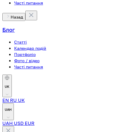
Часті питання
Назад
Блог
Статті
Календар подій
Портфоліо
Фото / відео
Часті питання
UK
EN
RU
UK
UAH
UAH
USD
EUR