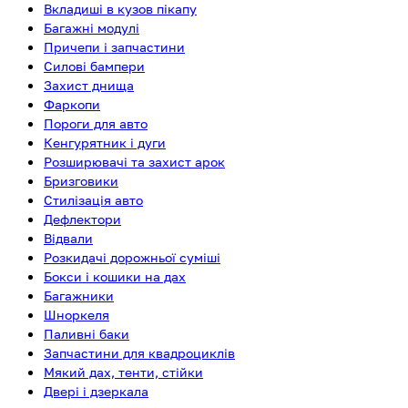
Вкладиші в кузов пікапу
Багажні модулі
Причепи і запчастини
Силові бампери
Захист днища
Фаркопи
Пороги для авто
Кенгурятник і дуги
Розширювачі та захист арок
Бризговики
Стилізація авто
Дефлектори
Відвали
Розкидачі дорожньої суміші
Бокси і кошики на дах
Багажники
Шноркеля
Паливні баки
Запчастини для квадроциклів
Мякий дах, тенти, стійки
Двері і дзеркала