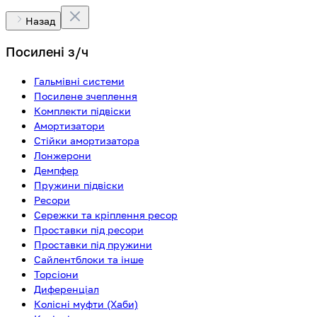
Назад
Посилені з/ч
Гальмівні системи
Посилене зчеплення
Комплекти підвіски
Амортизатори
Стійки амортизатора
Лонжерони
Демпфер
Пружини підвіски
Ресори
Сережки та кріплення ресор
Проставки під ресори
Проставки під пружини
Сайлентблоки та інше
Торсіони
Диференціал
Колісні муфти (Хаби)