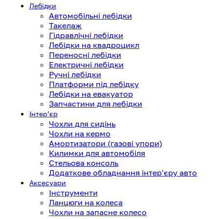
Лебідки
Автомобільні лебідки
Такелаж
Гідравлічні лебідки
Лебідки на квадроцикл
Переносні лебідки
Електричні лебідки
Ручні лебідки
Платформи під лебідку
Лебідки на евакуатор
Запчастини для лебідки
Інтерʼєр
Чохли для сидінь
Чохли на кермо
Амортизатори (газові упори)
Килимки для автомобіля
Стельова консоль
Додаткове обладнання інтер'єру авто
Аксесуари
Інструменти
Ланцюги на колеса
Чохли на запасне колесо