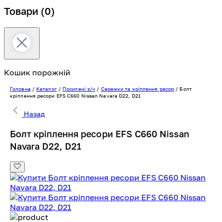
Товари
(0)
Кошик порожній
Головна
/
Каталог
/
Посилені з/ч
/
Сережки та кріплення ресор
/
Болт
кріплення ресори EFS C660 Nissan Navara D22, D21
Назад
Болт кріплення ресори EFS C660 Nissan
Navara D22, D21