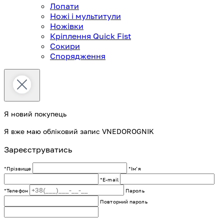
Лопати
Ножі і мультитули
Ножівки
Кріплення Quick Fist
Сокири
Спорядження
Я новий покупець
Я вже маю обліковий запис VNEDOROGNIK
Зареєструватись
*Прізвище
*Імʼя
*E-mail
*Телефон
Пароль
Повторний пароль