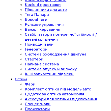
Колісні проставки
Підшипники для авто
Тяга Панара
Бокові тяги
Рульове управління
Важелі керування
Стабілізатори поперечної стійкості /
деталі кріплення
Приводні вали
Генератори
Система охолодження двигуна
Стартери
Паливна система
Система впуску й випуску
Інші запчастини підвіски
Оптика
Фари
Комплект оптики під модель авто
Додаткова оптика автомобіля
Аксесуари для оптики і підключення
Спецсигнали
Прожектори