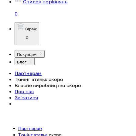
Список порівнянь
0
Гараж
0
Покупцям
Блог
Партнерам
Тюнінг ательє
скоро
Власне виробництво
скоро
Про нас
Зв’затися
Партнерам
Тюнінг ательє
скоро