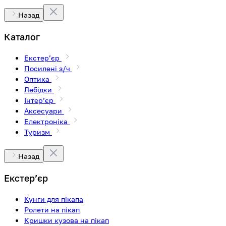
Назад
Каталог
Екстерʼєр
Посилені з/ч
Оптика
Лебідки
Інтерʼєр
Аксесуари
Електроніка
Туризм
Назад
Екстерʼєр
Кунги для пікапа
Ролети на пікап
Кришки кузова на пікап