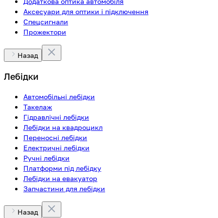
Додаткова оптика автомобіля
Аксесуари для оптики і підключення
Спецсигнали
Прожектори
Назад
Лебідки
Автомобільні лебідки
Такелаж
Гідравлічні лебідки
Лебідки на квадроцикл
Переносні лебідки
Електричні лебідки
Ручні лебідки
Платформи під лебідку
Лебідки на евакуатор
Запчастини для лебідки
Назад