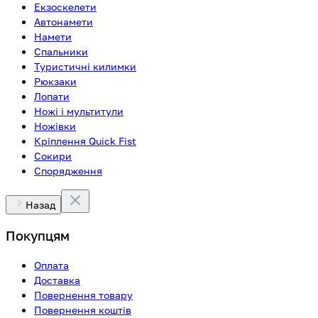
Екзоскелети
Автонамети
Намети
Спальники
Туристичні килимки
Рюкзаки
Лопати
Ножі і мультитули
Ножівки
Кріплення Quick Fist
Сокири
Спорядження
Назад
Покупцям
Оплата
Доставка
Повернення товару
Повернення коштів