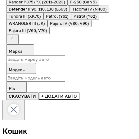
Ranger P375/PX (2011-2023)
F-250 (Gen 5)
Defender II 90, 110, 130 (L663)
Tacoma IV (N400)
Tundra III (XK70)
Patrol (Y61)
Patrol (Y62)
WRANGLER III (JK)
Pajero IV (V80, V90)
Pajero III (V60, V70)
Марка
Модель
Рік
СКАСУВАТИ
+ ДОДАТИ АВТО
Кошик