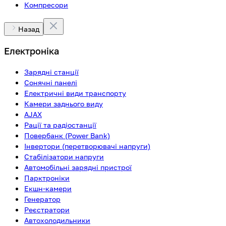
Компресори
Назад
Електроніка
Зарядні станції
Сонячні панелі
Електричні види транспорту
Камери заднього виду
AJAX
Рації та радіостанції
Повербанк (Power Bank)
Інвертори (перетворювачі напруги)
Стабілізатори напруги
Автомобільні зарядні пристрої
Парктроніки
Екшн-камери
Генератор
Реєстратори
Автохолодильники