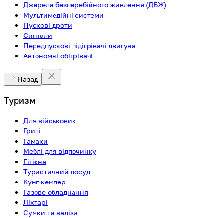
Джерела безперебійного живлення (ДБЖ)
Мультимедійні системи
Пускові дроти
Сигнали
Передпускові підігрівачі двигуна
Автономні обігрівачі
Назад
Туризм
Для військових
Грилі
Гамаки
Меблі для відпочинку
Гігієна
Туристичний посуд
Кунг-кемпер
Газове обладнання
Ліхтарі
Сумки та валізи