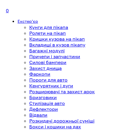
0
Екстерʼєр
Кунги для пікапа
Ролети на пікап
Кришки кузова на пікап
Вкладиші в кузов пікапу
Багажні модулі
Причепи і запчастини
Силові бампери
Захист днища
Фаркопи
Пороги для авто
Кенгурятник і дуги
Розширювачі та захист арок
Бризговики
Стилізація авто
Дефлектори
Відвали
Розкидачі дорожньої суміші
Бокси і кошики на дах