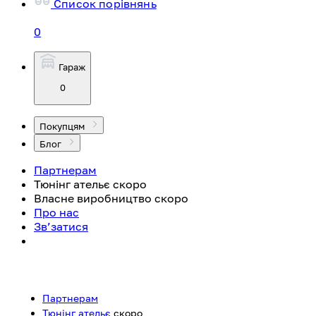
Список порівнянь
0
Гараж
0
Покупцям
Блог
Партнерам
Тюнінг ательє
скоро
Власне виробництво
скоро
Про нас
Зв’затися
Партнерам
Тюнінг ательє
скоро