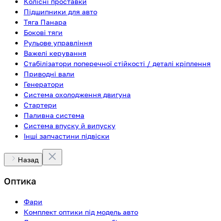
Колісні проставки
Підшипники для авто
Тяга Панара
Бокові тяги
Рульове управління
Важелі керування
Стабілізатори поперечної стійкості / деталі кріплення
Приводні вали
Генератори
Система охолодження двигуна
Стартери
Паливна система
Система впуску й випуску
Інші запчастини підвіски
Назад
Оптика
Фари
Комплект оптики під модель авто