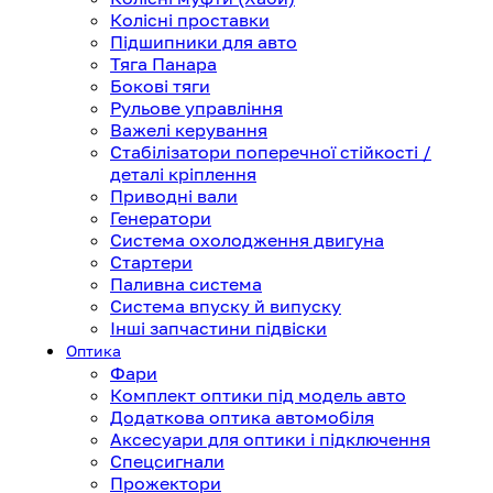
Колісні проставки
Підшипники для авто
Тяга Панара
Бокові тяги
Рульове управління
Важелі керування
Стабілізатори поперечної стійкості /
деталі кріплення
Приводні вали
Генератори
Система охолодження двигуна
Стартери
Паливна система
Система впуску й випуску
Інші запчастини підвіски
Оптика
Фари
Комплект оптики під модель авто
Додаткова оптика автомобіля
Аксесуари для оптики і підключення
Спецсигнали
Прожектори