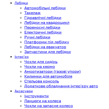
Лебідки
Автомобільні лебідки
Такелаж
Гідравлічні лебідки
Лебідки на квадроцикл
Переносні лебідки
Електричні лебідки
Ручні лебідки
Платформи під лебідку
Лебідки на евакуатор
Запчастини для лебідки
Інтерʼєр
Чохли для сидінь
Чохли на кермо
Амортизатори (газові упори)
Килимки для автомобіля
Стельова консоль
Додаткове обладнання інтер'єру авто
Аксесуари
Інструменти
Ланцюги на колеса
Чохли на запасне колесо