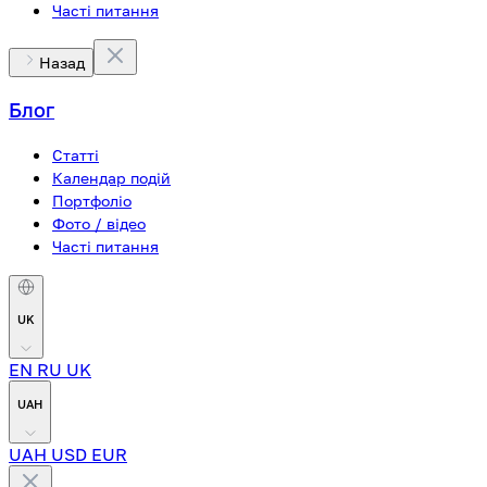
Часті питання
Назад
Блог
Статті
Календар подій
Портфоліо
Фото / відео
Часті питання
UK
EN
RU
UK
UAH
UAH
USD
EUR