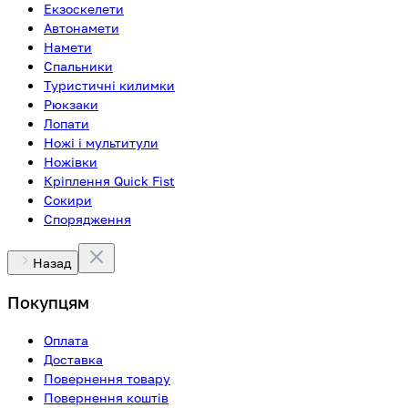
Екзоскелети
Автонамети
Намети
Спальники
Туристичні килимки
Рюкзаки
Лопати
Ножі і мультитули
Ножівки
Кріплення Quick Fist
Сокири
Спорядження
Назад
Покупцям
Оплата
Доставка
Повернення товару
Повернення коштів