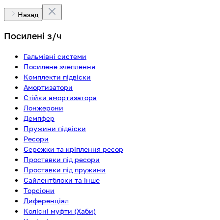
Назад
Посилені з/ч
Гальмівні системи
Посилене зчеплення
Комплекти підвіски
Амортизатори
Стійки амортизатора
Лонжерони
Демпфер
Пружини підвіски
Ресори
Сережки та кріплення ресор
Проставки під ресори
Проставки під пружини
Сайлентблоки та інше
Торсіони
Диференціал
Колісні муфти (Хаби)