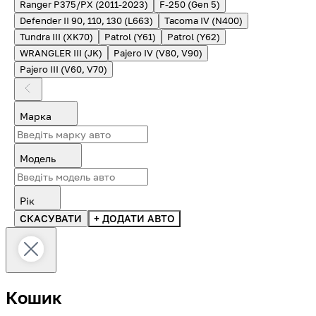
Ranger P375/PX (2011-2023)
F-250 (Gen 5)
Defender II 90, 110, 130 (L663)
Tacoma IV (N400)
Tundra III (XK70)
Patrol (Y61)
Patrol (Y62)
WRANGLER III (JK)
Pajero IV (V80, V90)
Pajero III (V60, V70)
Марка
Модель
Рік
СКАСУВАТИ
+ ДОДАТИ АВТО
Кошик