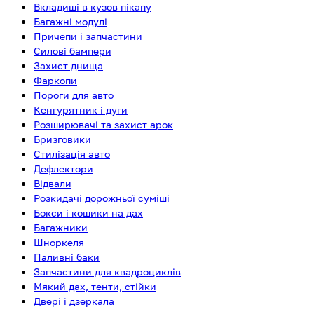
Вкладиші в кузов пікапу
Багажні модулі
Причепи і запчастини
Силові бампери
Захист днища
Фаркопи
Пороги для авто
Кенгурятник і дуги
Розширювачі та захист арок
Бризговики
Стилізація авто
Дефлектори
Відвали
Розкидачі дорожньої суміші
Бокси і кошики на дах
Багажники
Шноркеля
Паливні баки
Запчастини для квадроциклів
Мякий дах, тенти, стійки
Двері і дзеркала