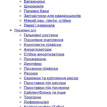
Багажники
Шноркеля
Паливні баки
Запчастини для квадроциклів
Мякий дах, тенти, стійки
Двері і дзеркала
Посилені з/ч
Гальмівні системи
Посилене зчеплення
Комплекти підвіски
Амортизатори
Стійки амортизатора
Лонжерони
Демпфер
Пружини підвіски
Ресори
Сережки та кріплення ресор
Проставки під ресори
Проставки під пружини
Сайлентблоки та інше
Торсіони
Диференціал
Колісні муфти (Хаби)