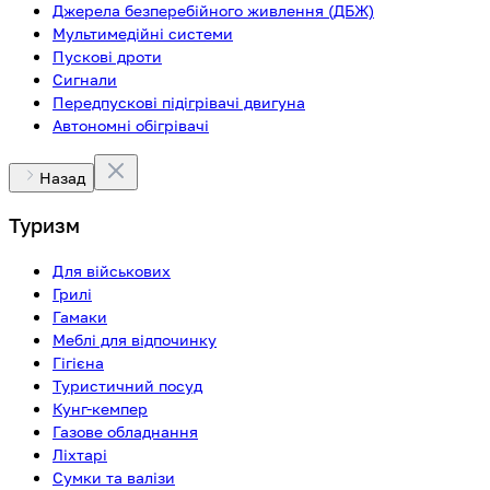
Джерела безперебійного живлення (ДБЖ)
Мультимедійні системи
Пускові дроти
Сигнали
Передпускові підігрівачі двигуна
Автономні обігрівачі
Назад
Туризм
Для військових
Грилі
Гамаки
Меблі для відпочинку
Гігієна
Туристичний посуд
Кунг-кемпер
Газове обладнання
Ліхтарі
Сумки та валізи