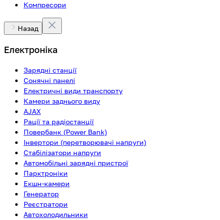
Компресори
Назад
Електроніка
Зарядні станції
Сонячні панелі
Електричні види транспорту
Камери заднього виду
AJAX
Рації та радіостанції
Повербанк (Power Bank)
Інвертори (перетворювачі напруги)
Стабілізатори напруги
Автомобільні зарядні пристрої
Парктроніки
Екшн-камери
Генератор
Реєстратори
Автохолодильники