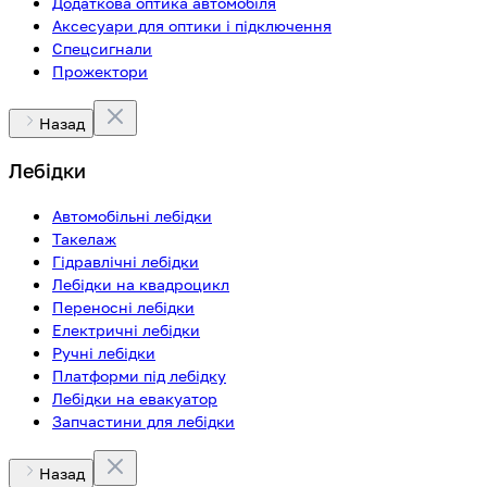
Додаткова оптика автомобіля
Аксесуари для оптики і підключення
Спецсигнали
Прожектори
Назад
Лебідки
Автомобільні лебідки
Такелаж
Гідравлічні лебідки
Лебідки на квадроцикл
Переносні лебідки
Електричні лебідки
Ручні лебідки
Платформи під лебідку
Лебідки на евакуатор
Запчастини для лебідки
Назад