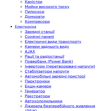
Каністри
Мийки високого тиску
Пилососи
Домкрати
Компресори
Електроніка
Зарядні станції
Сонячні панелі
Електричні види транспорту
Камери заднього виду
AJAX
Рації та радіостанції
Повербанк (Power Bank)
Інвертори (перетворювачі напруги)
Стабілізатори напруги
Автомобільні зарядні пристрої
Парктроніки
Екшн-камери
Генератор
Реєстратори
Автохолодильники
Джерела безперебійного живлення
(ДБЖ)