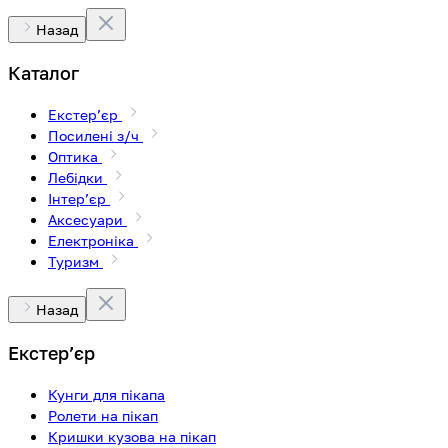
Назад
Каталог
Екстерʼєр
Посилені з/ч
Оптика
Лебідки
Інтерʼєр
Аксесуари
Електроніка
Туризм
Назад
Екстерʼєр
Кунги для пікапа
Ролети на пікап
Кришки кузова на пікап