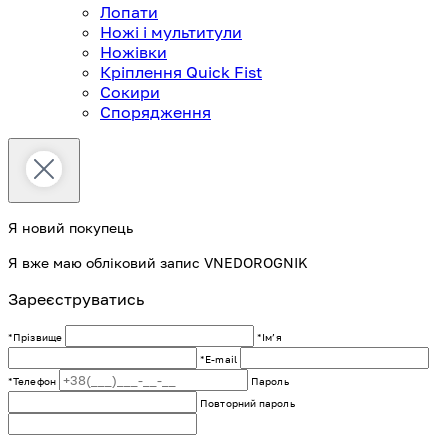
Лопати
Ножі і мультитули
Ножівки
Кріплення Quick Fist
Сокири
Спорядження
Я новий покупець
Я вже маю обліковий запис VNEDOROGNIK
Зареєструватись
*Прізвище
*Імʼя
*E-mail
*Телефон
Пароль
Повторний пароль