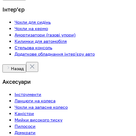
Інтерʼєр
Чохли для сидінь
Чохли на кермо
Амортизатори (газові упори)
Килимки для автомобіля
Стельова консоль
Додаткове обладнання інтер'єру авто
Назад
Аксесуари
Інструменти
Ланцюги на колеса
Чохли на запасне колесо
Каністри
Мийки високого тиску
Пилососи
Домкрати