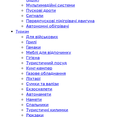
Мультимедійні системи
Пускові дроти
Сигнали
Передпускові підігрівачі двигуна
Автономні обігрівачі
Туризм
Для військових
Грилі
Гамаки
Меблі для відпочинку
Гігієна
Туристичний посуд
Кунг-кемпер
Газове обладнання
Ліхтарі
Сумки та валізи
Екзоскелети
Автонамети
Намети
Спальники
Туристичні килимки
Рюкзаки