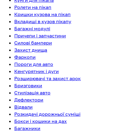
Кунги для пікапа
Ролети на пікап
Кришки кузова на пікап
Вкладиші в кузов пікапу
Багажні модулі
Причепи і запчастини
Силові бампери
Захист днища
Фаркопи
Пороги для авто
Кенгурятник і дуги
Розширювачі та захист арок
Бризговики
Стилізація авто
Дефлектори
Відвали
Розкидачі дорожньої суміші
Бокси і кошики на дах
Багажники