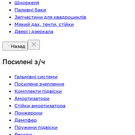
Шноркеля
Паливні баки
Запчастини для квадроциклів
Мякий дах, тенти, стійки
Двері і дзеркала
Назад
Посилені з/ч
Гальмівні системи
Посилене зчеплення
Комплекти підвіски
Амортизатори
Стійки амортизатора
Лонжерони
Демпфер
Пружини підвіски
Ресори