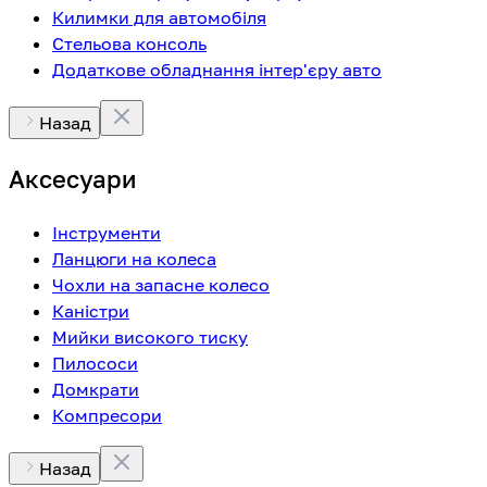
Килимки для автомобіля
Стельова консоль
Додаткове обладнання інтер'єру авто
Назад
Аксесуари
Інструменти
Ланцюги на колеса
Чохли на запасне колесо
Каністри
Мийки високого тиску
Пилососи
Домкрати
Компресори
Назад