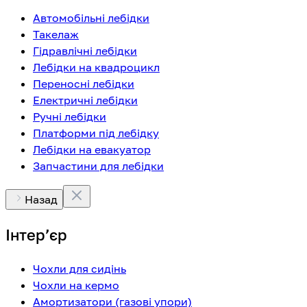
Автомобільні лебідки
Такелаж
Гідравлічні лебідки
Лебідки на квадроцикл
Переносні лебідки
Електричні лебідки
Ручні лебідки
Платформи під лебідку
Лебідки на евакуатор
Запчастини для лебідки
Назад
Інтерʼєр
Чохли для сидінь
Чохли на кермо
Амортизатори (газові упори)