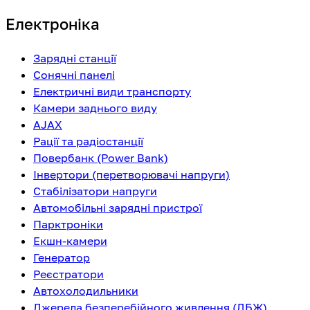
Електроніка
Зарядні станції
Сонячні панелі
Електричні види транспорту
Камери заднього виду
AJAX
Рації та радіостанції
Повербанк (Power Bank)
Інвертори (перетворювачі напруги)
Стабілізатори напруги
Автомобільні зарядні пристрої
Парктроніки
Екшн-камери
Генератор
Реєстратори
Автохолодильники
Джерела безперебійного живлення (ДБЖ)