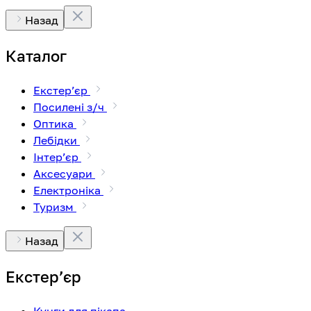
Назад
Каталог
Екстерʼєр
Посилені з/ч
Оптика
Лебідки
Інтерʼєр
Аксесуари
Електроніка
Туризм
Назад
Екстерʼєр