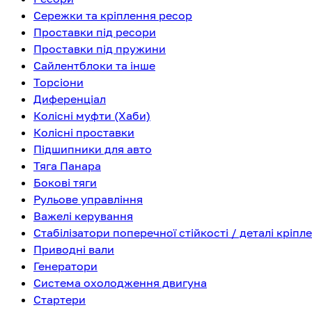
Сережки та кріплення ресор
Проставки під ресори
Проставки під пружини
Сайлентблоки та інше
Торсіони
Диференціал
Колісні муфти (Хаби)
Колісні проставки
Підшипники для авто
Тяга Панара
Бокові тяги
Рульове управління
Важелі керування
Стабілізатори поперечної стійкості / деталі кріпл
Приводні вали
Генератори
Система охолодження двигуна
Стартери