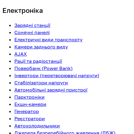
Електроніка
Зарядні станції
Сонячні панелі
Електричні види транспорту
Камери заднього виду
AJAX
Рації та радіостанції
Повербанк (Power Bank)
Інвертори (перетворювачі напруги)
Стабілізатори напруги
Автомобільні зарядні пристрої
Парктроніки
Екшн-камери
Генератор
Реєстратори
Автохолодильники
Джерела безперебійного живлення (ДБЖ)