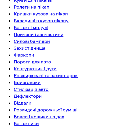
Кунги для пікапа
Ролети на пікап
Кришки кузова на пікап
Вкладиші в кузов пікапу
Багажні модулі
Причепи і запчастини
Силові бампери
Захист днища
Фаркопи
Пороги для авто
Кенгурятник і дуги
Розширювачі та захист арок
Бризговики
Стилізація авто
Дефлектори
Відвали
Розкидачі дорожньої суміші
Бокси і кошики на дах
Багажники