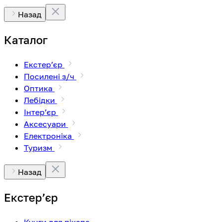
Назад
Каталог
Екстерʼєр
Посилені з/ч
Оптика
Лебідки
Інтерʼєр
Аксесуари
Електроніка
Туризм
Назад
Екстерʼєр