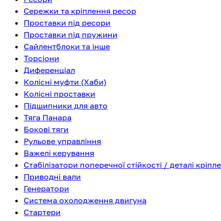
Сережки та кріплення ресор
Проставки під ресори
Проставки під пружини
Сайлентблоки та інше
Торсіони
Диференціал
Колісні муфти (Хаби)
Колісні проставки
Підшипники для авто
Тяга Панара
Бокові тяги
Рульове управління
Важелі керування
Стабілізатори поперечної стійкості / деталі кріпл
Приводні вали
Генератори
Система охолодження двигуна
Стартери