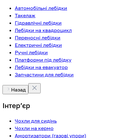
Автомобільні лебідки
Такелаж
Гідравлічні лебідки
Лебідки на квадроцикл
Переносні лебідки
Електричні лебідки
Ручні лебідки
Платформи під лебідку
Лебідки на евакуатор
Запчастини для лебідки
Назад
Інтерʼєр
Чохли для сидінь
Чохли на кермо
Амортизатори (газові упори)