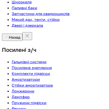
Шноркеля
Паливні баки
Запчастини для квадроциклів
Мякий дах, тенти, стійки
Двері і дзеркала
Назад
Посилені з/ч
Гальмівні системи
Посилене зчеплення
Комплекти підвіски
Амортизатори
Стійки амортизатора
Лонжерони
Демпфер
Пружини підвіски
Ресори