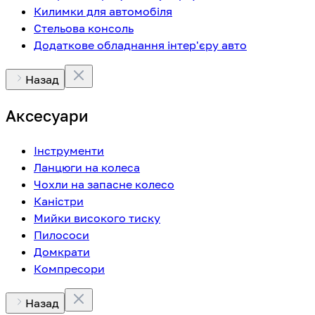
Килимки для автомобіля
Стельова консоль
Додаткове обладнання інтер'єру авто
Назад
Аксесуари
Інструменти
Ланцюги на колеса
Чохли на запасне колесо
Каністри
Мийки високого тиску
Пилососи
Домкрати
Компресори
Назад