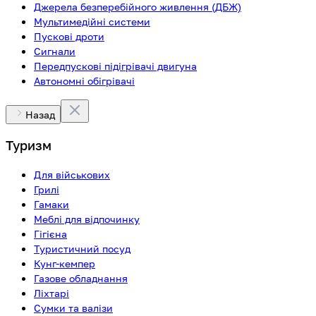
Джерела безперебійного живлення (ДБЖ)
Мультимедійні системи
Пускові дроти
Сигнали
Передпускові підігрівачі двигуна
Автономні обігрівачі
Назад
Туризм
Для військових
Грилі
Гамаки
Меблі для відпочинку
Гігієна
Туристичний посуд
Кунг-кемпер
Газове обладнання
Ліхтарі
Сумки та валізи