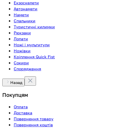
Екзоскелети
Автонамети
Намети
Спальники
Туристичні килимки
Рюкзаки
Лопати
Ножі і мультитули
Ножівки
Кріплення Quick Fist
Сокири
Спорядження
Назад
Покупцям
Оплата
Доставка
Повернення товару
Повернення коштів