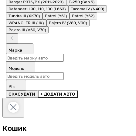
Ranger P375/PX (2011-2023)
F-250 (Gen 5)
Defender II 90, 110, 130 (L663)
Tacoma IV (N400)
Tundra III (XK70)
Patrol (Y61)
Patrol (Y62)
WRANGLER III (JK)
Pajero IV (V80, V90)
Pajero III (V60, V70)
Марка
Модель
Рік
СКАСУВАТИ
+ ДОДАТИ АВТО
Кошик