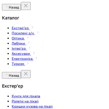
Назад
Каталог
Екстерʼєр
Посилені з/ч
Оптика
Лебідки
Інтерʼєр
Аксесуари
Електроніка
Туризм
Назад
Екстерʼєр
Кунги для пікапа
Ролети на пікап
Кришки кузова на пікап