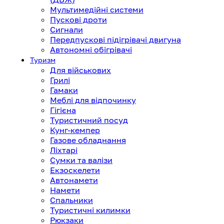
Мультимедійні системи
Пускові дроти
Сигнали
Передпускові підігрівачі двигуна
Автономні обігрівачі
Туризм
Для військових
Грилі
Гамаки
Меблі для відпочинку
Гігієна
Туристичний посуд
Кунг-кемпер
Газове обладнання
Ліхтарі
Сумки та валізи
Екзоскелети
Автонамети
Намети
Спальники
Туристичні килимки
Рюкзаки