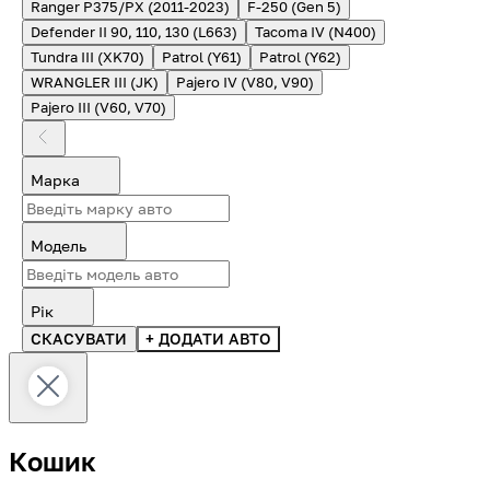
Ranger P375/PX (2011-2023)
F-250 (Gen 5)
Defender II 90, 110, 130 (L663)
Tacoma IV (N400)
Tundra III (XK70)
Patrol (Y61)
Patrol (Y62)
WRANGLER III (JK)
Pajero IV (V80, V90)
Pajero III (V60, V70)
Марка
Модель
Рік
СКАСУВАТИ
+ ДОДАТИ АВТО
Кошик