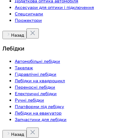
Додаткова оптика автомобіля
Аксесуари для оптики і підключення
Спецсигнали
Прожектори
Назад
Лебідки
Автомобільні лебідки
Такелаж
Гідравлічні лебідки
Лебідки на квадроцикл
Переносні лебідки
Електричні лебідки
Ручні лебідки
Платформи під лебідку
Лебідки на евакуатор
Запчастини для лебідки
Назад