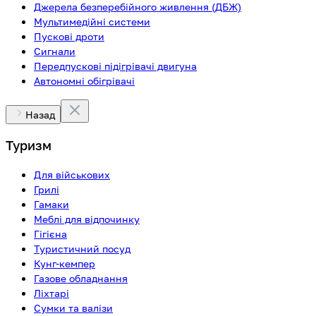
Джерела безперебійного живлення (ДБЖ)
Мультимедійні системи
Пускові дроти
Сигнали
Передпускові підігрівачі двигуна
Автономні обігрівачі
Назад
Туризм
Для військових
Грилі
Гамаки
Меблі для відпочинку
Гігієна
Туристичний посуд
Кунг-кемпер
Газове обладнання
Ліхтарі
Сумки та валізи