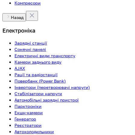
Компресори
Назад
Електроніка
Зарядні станції
Сонячні панелі
Електричні види транспорту
Камери заднього виду
AJAX
Рації та радіостанції
Повербанк (Power Bank)
Інвертори (перетворювачі напруги)
Стабілізатори напруги
Автомобільні зарядні пристрої
Парктроніки
Екшн-камери
Генератор
Реєстратори
Автохолодильники