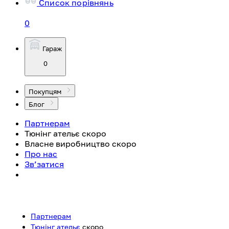
Список порівнянь
0
Гараж
0
Покупцям
Блог
Партнерам
Тюнінг ательє
скоро
Власне виробництво
скоро
Про нас
Зв’затися
Партнерам
Тюнінг ательє
скоро