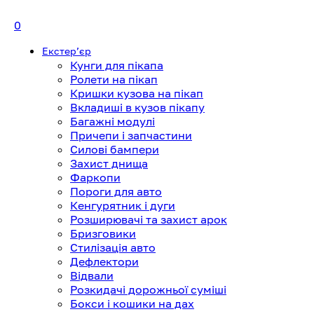
0
Екстерʼєр
Кунги для пікапа
Ролети на пікап
Кришки кузова на пікап
Вкладиші в кузов пікапу
Багажні модулі
Причепи і запчастини
Силові бампери
Захист днища
Фаркопи
Пороги для авто
Кенгурятник і дуги
Розширювачі та захист арок
Бризговики
Стилізація авто
Дефлектори
Відвали
Розкидачі дорожньої суміші
Бокси і кошики на дах