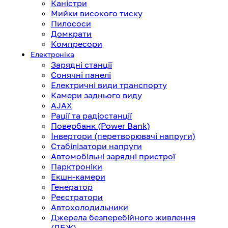
Каністри
Мийки високого тиску
Пилососи
Домкрати
Компресори
Електроніка
Зарядні станції
Сонячні панелі
Електричні види транспорту
Камери заднього виду
AJAX
Рації та радіостанції
Повербанк (Power Bank)
Інвертори (перетворювачі напруги)
Стабілізатори напруги
Автомобільні зарядні пристрої
Парктроніки
Екшн-камери
Генератор
Реєстратори
Автохолодильники
Джерела безперебійного живлення
(ДБЖ)