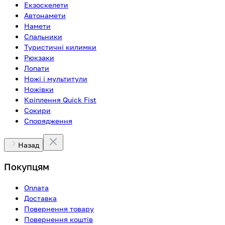
Екзоскелети
Автонамети
Намети
Спальники
Туристичні килимки
Рюкзаки
Лопати
Ножі і мультитули
Ножівки
Кріплення Quick Fist
Сокири
Спорядження
Назад
Покупцям
Оплата
Доставка
Повернення товару
Повернення коштів