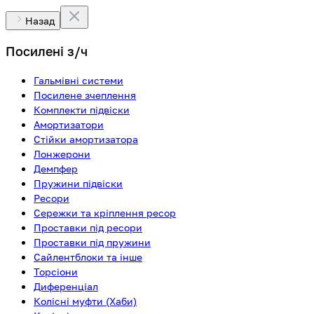
Назад
Посилені з/ч
Гальмівні системи
Посилене зчеплення
Комплекти підвіски
Амортизатори
Стійки амортизатора
Лонжерони
Демпфер
Пружини підвіски
Ресори
Сережки та кріплення ресор
Проставки під ресори
Проставки під пружини
Сайлентблоки та інше
Торсіони
Диференціал
Колісні муфти (Хаби)