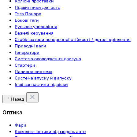
Колісні проставки
Підшипники для авто
Тяга Панара
Бокові тяги
Рульове управління
Важелі керування
Стабілізатори поперечної стійкості / деталі кріплення
Приводні вали
Генератори
Система охолодження двигуна
Стартери
Паливна система
Система впуску й випуску
Інші запчастини підвіски
Назад
Оптика
Фари
Комплект оптики під модель авто