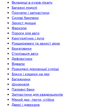
Вкладиші в кузов пікапу
Багажні модулі
Причепи і запчастини
Силові бампери
Захист днища
Фаркопи
Пороги для авто
Кенгурятник і дуги
Розширювачі та захист арок
Бризговики
Стилізація авто
Дефлектори
Відвали
Розкидачі дорожньої суміші
Бокси і кошики на дах
Багажники
Шноркеля
Паливні баки
Запчастини для квадроциклів
Мякий дах, тенти, стійки
Двері і дзеркала