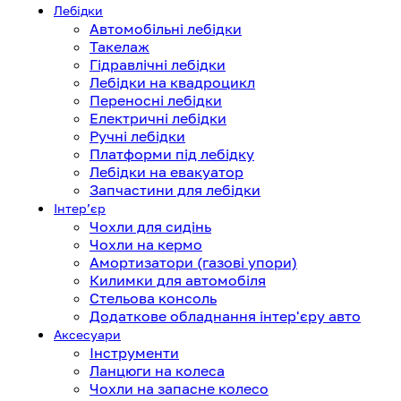
Лебідки
Автомобільні лебідки
Такелаж
Гідравлічні лебідки
Лебідки на квадроцикл
Переносні лебідки
Електричні лебідки
Ручні лебідки
Платформи під лебідку
Лебідки на евакуатор
Запчастини для лебідки
Інтерʼєр
Чохли для сидінь
Чохли на кермо
Амортизатори (газові упори)
Килимки для автомобіля
Стельова консоль
Додаткове обладнання інтер'єру авто
Аксесуари
Інструменти
Ланцюги на колеса
Чохли на запасне колесо