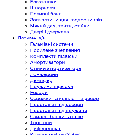
Багажники
Шноркеля
Паливні баки
Запчастини для квадроциклів
Мякий дах, тенти, стійки
Двері і дзеркала
Посилені з/ч
Гальмівні системи
Посилене зчеплення
Комплекти підвіски
Амортизатори
Стійки амортизатора
Лонжерони
Демпфер
Пружини підвіски
Ресори
Сережки та кріплення ресор
Проставки під ресори
Проставки під пружини
Сайлентблоки та інше
Торсіони
Диференціал
Колісні муфти (Хаби)