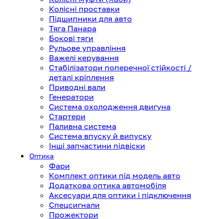
Колісні проставки
Підшипники для авто
Тяга Панара
Бокові тяги
Рульове управління
Важелі керування
Стабілізатори поперечної стійкості /
деталі кріплення
Приводні вали
Генератори
Система охолодження двигуна
Стартери
Паливна система
Система впуску й випуску
Інші запчастини підвіски
Оптика
Фари
Комплект оптики під модель авто
Додаткова оптика автомобіля
Аксесуари для оптики і підключення
Спецсигнали
Прожектори