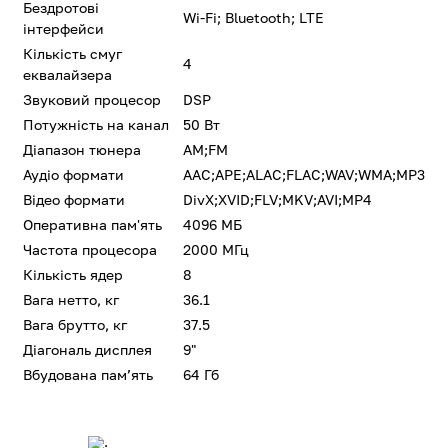
Бездротові
Wi-Fi; Bluetooth; LTE
інтерфейси
Кількість смуг
4
еквалайзера
Звуковий процесор
DSP
Потужність на канал
50 Вт
Діапазон тюнера
AM;FM
Аудіо формати
AAC;APE;ALAC;FLAC;WAV;WMA;MP3
Відео формати
DivX;XVID;FLV;MKV;AVI;MP4
Оперативна пам'ять
4096 МБ
Частота процесора
2000 МГц
Кількість ядер
8
Вага нетто, кг
36.1
Вага брутто, кг
37.5
Діагональ дисплея
9"
Вбудована памʼять
64 Гб