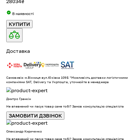
28034
₴
В наявності
КУПИТИ
Доставка
Самовивіз: м.Вінниця вул.Юківка 109Б *Можливість доставки логістичними
компаніями SAT, Delivery та Укрпошта, уточнюйте в менеджера
Дмитро Гранкін
Не впевнений чи пасує товар саме тобі? Замов консультацію спеціаліста
ЗАМОВИТИ ДЗВІНОК
Олександр Кириченко
Не впевнений чи пасує товар саме тобі? Замов консультацію спеціаліста