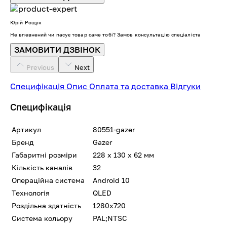
Юрій Рощук
Не впевнений чи пасує товар саме тобі? Замов консультацію спеціаліста
ЗАМОВИТИ ДЗВІНОК
Previous
Next
Специфікація
Опис
Оплата та доставка
Відгуки
Специфікація
Артикул
80551-gazer
Бренд
Gazer
Габаритні розміри
228 х 130 х 62 мм
Кількість каналів
32
Операційна система
Android 10
Технологія
QLED
Роздільна здатність
1280x720
Система кольору
PAL;NTSC