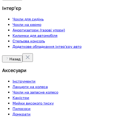
Інтерʼєр
Чохли для сидінь
Чохли на кермо
Амортизатори (газові упори)
Килимки для автомобіля
Стельова консоль
Додаткове обладнання інтер'єру авто
Назад
Аксесуари
Інструменти
Ланцюги на колеса
Чохли на запасне колесо
Каністри
Мийки високого тиску
Пилососи
Домкрати