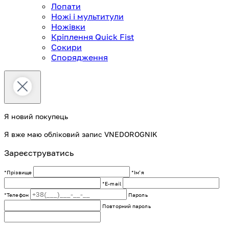
Лопати
Ножі і мультитули
Ножівки
Кріплення Quick Fist
Сокири
Спорядження
Я новий покупець
Я вже маю обліковий запис VNEDOROGNIK
Зареєструватись
*Прізвище
*Імʼя
*E-mail
*Телефон
Пароль
Повторний пароль