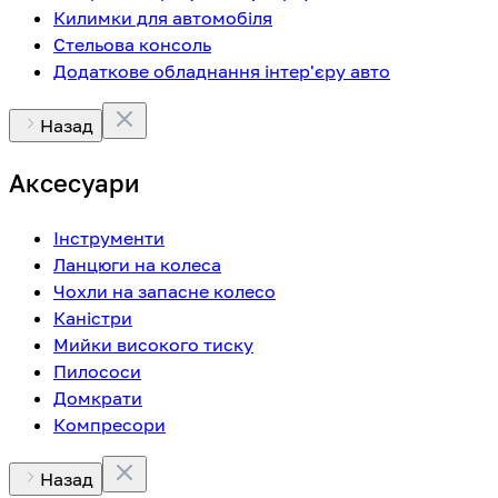
Килимки для автомобіля
Стельова консоль
Додаткове обладнання інтер'єру авто
Назад
Аксесуари
Інструменти
Ланцюги на колеса
Чохли на запасне колесо
Каністри
Мийки високого тиску
Пилососи
Домкрати
Компресори
Назад