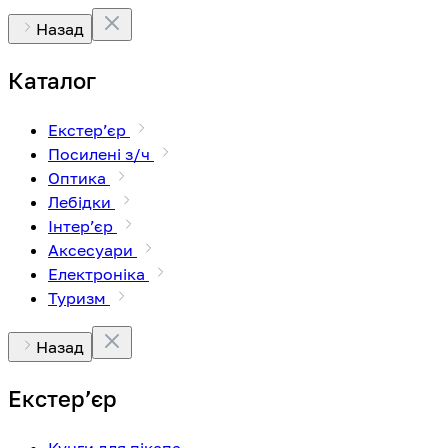
Назад
Каталог
Екстерʼєр
Посилені з/ч
Оптика
Лебідки
Інтерʼєр
Аксесуари
Електроніка
Туризм
Назад
Екстерʼєр