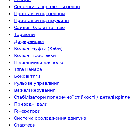
Сережки та кріплення ресор
Проставки під ресори
Проставки під пружини
Сайлентблоки та інше
Торсіони
Диференціал
Колісні муфти (Хаби)
Колісні проставки
Підшипники для авто
Тяга Панара
Бокові тяги
Рульове управління
Важелі керування
Стабілізатори поперечної стійкості / деталі кріпл
Приводні вали
Генератори
Система охолодження двигуна
Стартери