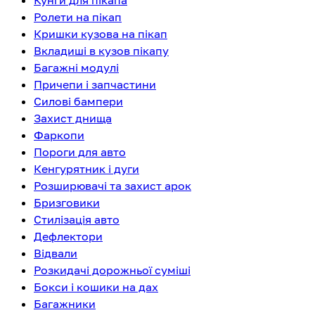
Кунги для пікапа
Ролети на пікап
Кришки кузова на пікап
Вкладиші в кузов пікапу
Багажні модулі
Причепи і запчастини
Силові бампери
Захист днища
Фаркопи
Пороги для авто
Кенгурятник і дуги
Розширювачі та захист арок
Бризговики
Стилізація авто
Дефлектори
Відвали
Розкидачі дорожньої суміші
Бокси і кошики на дах
Багажники