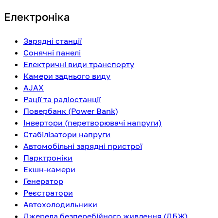
Електроніка
Зарядні станції
Сонячні панелі
Електричні види транспорту
Камери заднього виду
AJAX
Рації та радіостанції
Повербанк (Power Bank)
Інвертори (перетворювачі напруги)
Стабілізатори напруги
Автомобільні зарядні пристрої
Парктроніки
Екшн-камери
Генератор
Реєстратори
Автохолодильники
Джерела безперебійного живлення (ДБЖ)