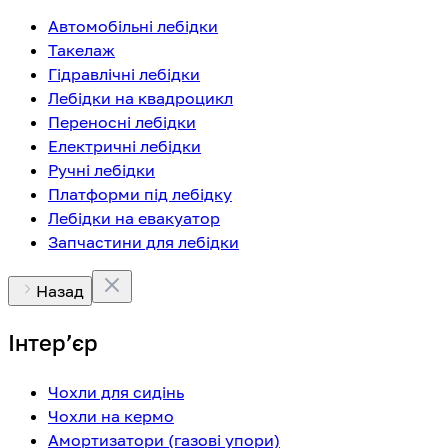
Автомобільні лебідки
Такелаж
Гідравлічні лебідки
Лебідки на квадроцикл
Переносні лебідки
Електричні лебідки
Ручні лебідки
Платформи під лебідку
Лебідки на евакуатор
Запчастини для лебідки
Назад
Інтерʼєр
Чохли для сидінь
Чохли на кермо
Амортизатори (газові упори)