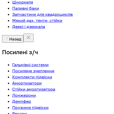
Шноркеля
Паливні баки
Запчастини для квадроциклів
Мякий дах, тенти, стійки
Двері і дзеркала
Назад
Посилені з/ч
Гальмівні системи
Посилене зчеплення
Комплекти підвіски
Амортизатори
Стійки амортизатора
Лонжерони
Демпфер
Пружини підвіски
Ресори