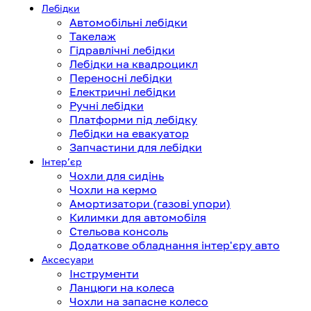
Лебідки
Автомобільні лебідки
Такелаж
Гідравлічні лебідки
Лебідки на квадроцикл
Переносні лебідки
Електричні лебідки
Ручні лебідки
Платформи під лебідку
Лебідки на евакуатор
Запчастини для лебідки
Інтерʼєр
Чохли для сидінь
Чохли на кермо
Амортизатори (газові упори)
Килимки для автомобіля
Стельова консоль
Додаткове обладнання інтер'єру авто
Аксесуари
Інструменти
Ланцюги на колеса
Чохли на запасне колесо