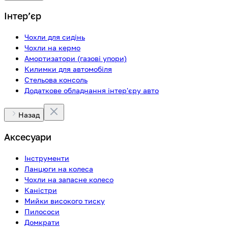
Інтерʼєр
Чохли для сидінь
Чохли на кермо
Амортизатори (газові упори)
Килимки для автомобіля
Стельова консоль
Додаткове обладнання інтер'єру авто
Назад
Аксесуари
Інструменти
Ланцюги на колеса
Чохли на запасне колесо
Каністри
Мийки високого тиску
Пилососи
Домкрати