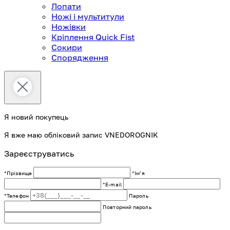
Лопати
Ножі і мультитули
Ножівки
Кріплення Quick Fist
Сокири
Спорядження
Я новий покупець
Я вже маю обліковий запис VNEDOROGNIK
Зареєструватись
*Прізвище
*Імʼя
*E-mail
*Телефон
Пароль
Повторний пароль