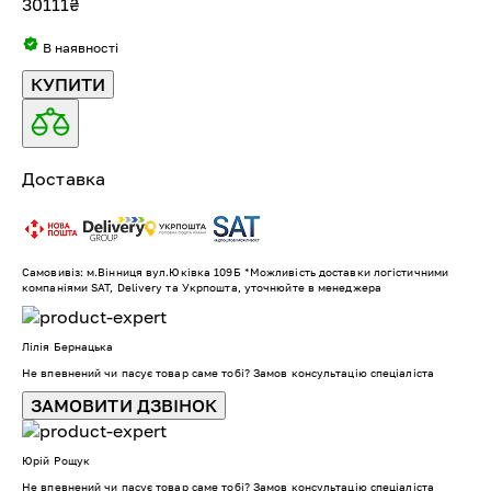
30111
₴
В наявності
КУПИТИ
Доставка
Самовивіз: м.Вінниця вул.Юківка 109Б *Можливість доставки логістичними
компаніями SAT, Delivery та Укрпошта, уточнюйте в менеджера
Лілія Бернацька
Не впевнений чи пасує товар саме тобі? Замов консультацію спеціаліста
ЗАМОВИТИ ДЗВІНОК
Юрій Рощук
Не впевнений чи пасує товар саме тобі? Замов консультацію спеціаліста