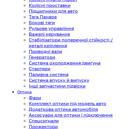
Колісні проставки
Підшипники для авто
Тяга Панара
Бокові тяги
Рульове управління
Важелі керування
Стабілізатори поперечної стійкості /
деталі кріплення
Приводні вали
Генератори
Система охолодження двигуна
Стартери
Паливна система
Система впуску й випуску
Інші запчастини підвіски
Оптика
Фари
Комплект оптики під модель авто
Додаткова оптика автомобіля
Аксесуари для оптики і підключення
Спецсигнали
Прожектори