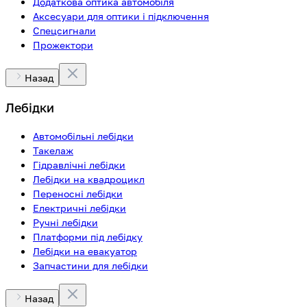
Додаткова оптика автомобіля
Аксесуари для оптики і підключення
Спецсигнали
Прожектори
Назад
Лебідки
Автомобільні лебідки
Такелаж
Гідравлічні лебідки
Лебідки на квадроцикл
Переносні лебідки
Електричні лебідки
Ручні лебідки
Платформи під лебідку
Лебідки на евакуатор
Запчастини для лебідки
Назад