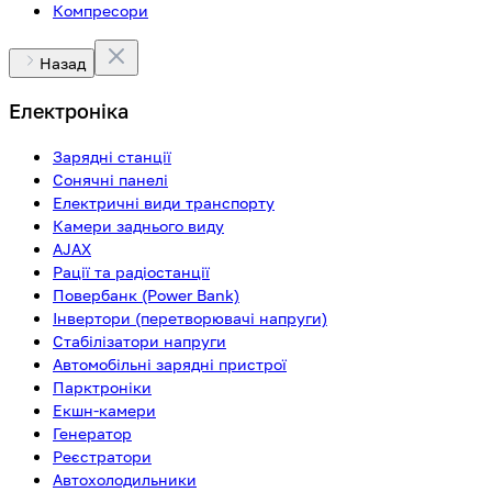
Компресори
Назад
Електроніка
Зарядні станції
Сонячні панелі
Електричні види транспорту
Камери заднього виду
AJAX
Рації та радіостанції
Повербанк (Power Bank)
Інвертори (перетворювачі напруги)
Стабілізатори напруги
Автомобільні зарядні пристрої
Парктроніки
Екшн-камери
Генератор
Реєстратори
Автохолодильники