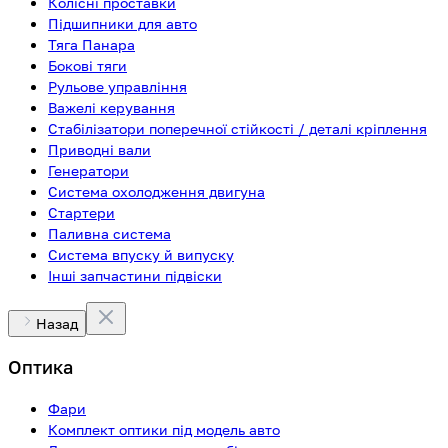
Колісні проставки
Підшипники для авто
Тяга Панара
Бокові тяги
Рульове управління
Важелі керування
Стабілізатори поперечної стійкості / деталі кріплення
Приводні вали
Генератори
Система охолодження двигуна
Стартери
Паливна система
Система впуску й випуску
Інші запчастини підвіски
Назад
Оптика
Фари
Комплект оптики під модель авто