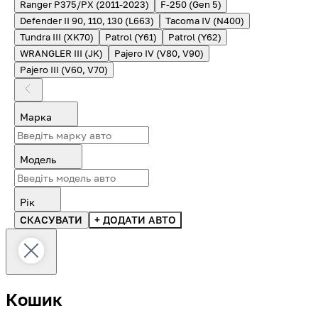
Ranger P375/PX (2011-2023)
F-250 (Gen 5)
Defender II 90, 110, 130 (L663)
Tacoma IV (N400)
Tundra III (XK70)
Patrol (Y61)
Patrol (Y62)
WRANGLER III (JK)
Pajero IV (V80, V90)
Pajero III (V60, V70)
Марка
Модель
Рік
СКАСУВАТИ
+ ДОДАТИ АВТО
Кошик