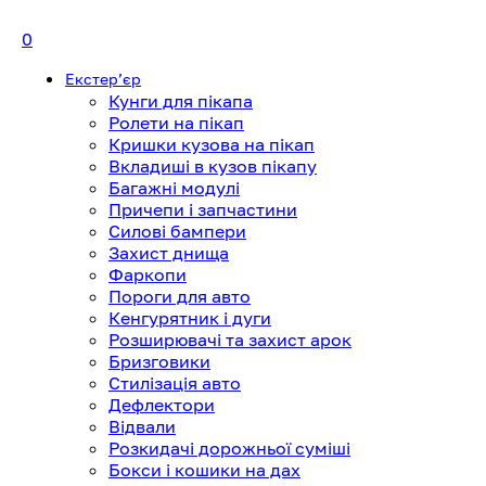
0
Екстерʼєр
Кунги для пікапа
Ролети на пікап
Кришки кузова на пікап
Вкладиші в кузов пікапу
Багажні модулі
Причепи і запчастини
Силові бампери
Захист днища
Фаркопи
Пороги для авто
Кенгурятник і дуги
Розширювачі та захист арок
Бризговики
Стилізація авто
Дефлектори
Відвали
Розкидачі дорожньої суміші
Бокси і кошики на дах