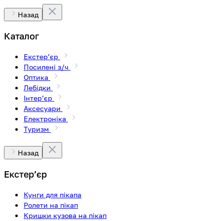
Назад
Каталог
Екстерʼєр
Посилені з/ч
Оптика
Лебідки
Інтерʼєр
Аксесуари
Електроніка
Туризм
Назад
Екстерʼєр
Кунги для пікапа
Ролети на пікап
Кришки кузова на пікап