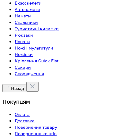
Екзоскелети
Автонамети
Намети
Спальники
Туристичні килимки
Рюкзаки
Лопати
Ножі і мультитули
Ножівки
Кріплення Quick Fist
Сокири
Спорядження
Назад
Покупцям
Оплата
Доставка
Повернення товару
Повернення коштів