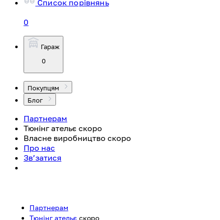
Список порівнянь
0
Гараж
0
Покупцям
Блог
Партнерам
Тюнінг ательє
скоро
Власне виробництво
скоро
Про нас
Зв’затися
Партнерам
Тюнінг ательє
скоро