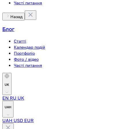
Часті питання
Назад
Блог
Статті
Календар подій
Портфоліо
Фото / відео
Часті питання
UK
EN
RU
UK
UAH
UAH
USD
EUR