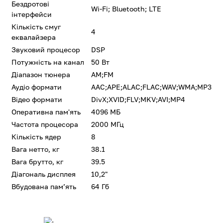
Бездротові
Wi-Fi; Bluetooth; LTE
інтерфейси
Кількість смуг
4
еквалайзера
Звуковий процесор
DSP
Потужність на канал
50 Вт
Діапазон тюнера
AM;FM
Аудіо формати
AAC;APE;ALAC;FLAC;WAV;WMA;MP3
Відео формати
DivX;XVID;FLV;MKV;AVI;MP4
Оперативна пам'ять
4096 МБ
Частота процесора
2000 МГц
Кількість ядер
8
Вага нетто, кг
38.1
Вага брутто, кг
39.5
Діагональ дисплея
10,2"
Вбудована памʼять
64 Гб