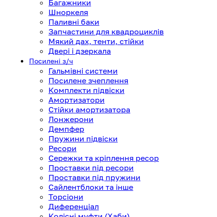
Багажники
Шноркеля
Паливні баки
Запчастини для квадроциклів
Мякий дах, тенти, стійки
Двері і дзеркала
Посилені з/ч
Гальмівні системи
Посилене зчеплення
Комплекти підвіски
Амортизатори
Стійки амортизатора
Лонжерони
Демпфер
Пружини підвіски
Ресори
Сережки та кріплення ресор
Проставки під ресори
Проставки під пружини
Сайлентблоки та інше
Торсіони
Диференціал
Колісні муфти (Хаби)