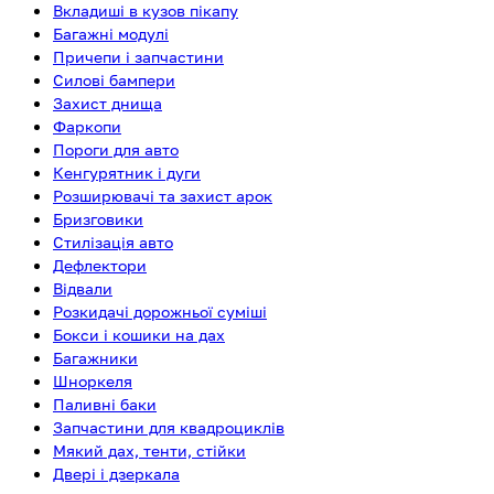
Вкладиші в кузов пікапу
Багажні модулі
Причепи і запчастини
Силові бампери
Захист днища
Фаркопи
Пороги для авто
Кенгурятник і дуги
Розширювачі та захист арок
Бризговики
Стилізація авто
Дефлектори
Відвали
Розкидачі дорожньої суміші
Бокси і кошики на дах
Багажники
Шноркеля
Паливні баки
Запчастини для квадроциклів
Мякий дах, тенти, стійки
Двері і дзеркала