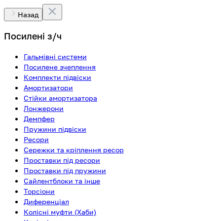
Назад
Посилені з/ч
Гальмівні системи
Посилене зчеплення
Комплекти підвіски
Амортизатори
Стійки амортизатора
Лонжерони
Демпфер
Пружини підвіски
Ресори
Сережки та кріплення ресор
Проставки під ресори
Проставки під пружини
Сайлентблоки та інше
Торсіони
Диференціал
Колісні муфти (Хаби)