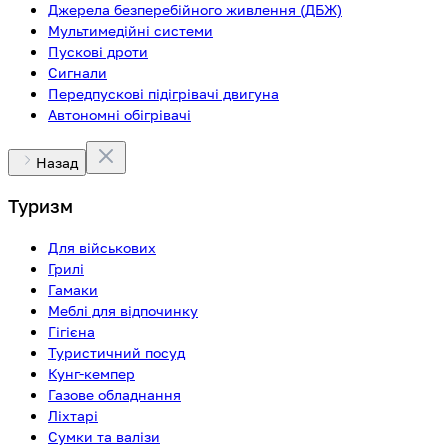
Джерела безперебійного живлення (ДБЖ)
Мультимедійні системи
Пускові дроти
Сигнали
Передпускові підігрівачі двигуна
Автономні обігрівачі
Назад
Туризм
Для військових
Грилі
Гамаки
Меблі для відпочинку
Гігієна
Туристичний посуд
Кунг-кемпер
Газове обладнання
Ліхтарі
Сумки та валізи