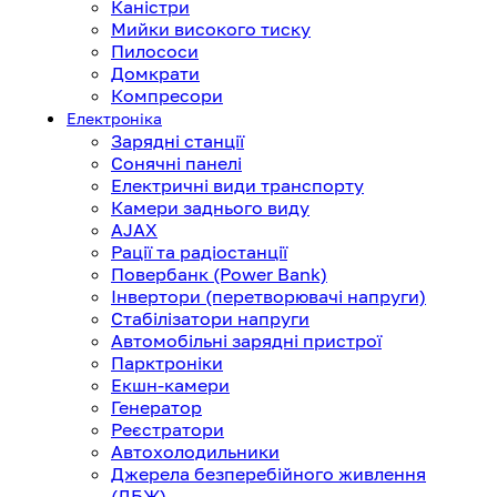
Каністри
Мийки високого тиску
Пилососи
Домкрати
Компресори
Електроніка
Зарядні станції
Сонячні панелі
Електричні види транспорту
Камери заднього виду
AJAX
Рації та радіостанції
Повербанк (Power Bank)
Інвертори (перетворювачі напруги)
Стабілізатори напруги
Автомобільні зарядні пристрої
Парктроніки
Екшн-камери
Генератор
Реєстратори
Автохолодильники
Джерела безперебійного живлення
(ДБЖ)