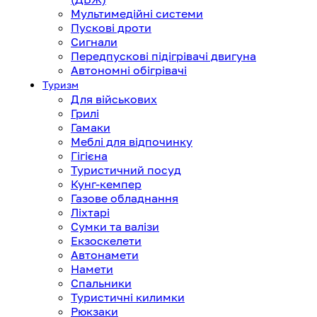
Мультимедійні системи
Пускові дроти
Сигнали
Передпускові підігрівачі двигуна
Автономні обігрівачі
Туризм
Для військових
Грилі
Гамаки
Меблі для відпочинку
Гігієна
Туристичний посуд
Кунг-кемпер
Газове обладнання
Ліхтарі
Сумки та валізи
Екзоскелети
Автонамети
Намети
Спальники
Туристичні килимки
Рюкзаки