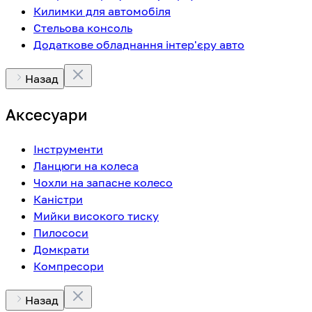
Килимки для автомобіля
Стельова консоль
Додаткове обладнання інтер'єру авто
Назад
Аксесуари
Інструменти
Ланцюги на колеса
Чохли на запасне колесо
Каністри
Мийки високого тиску
Пилососи
Домкрати
Компресори
Назад