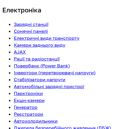
Електроніка
Зарядні станції
Сонячні панелі
Електричні види транспорту
Камери заднього виду
AJAX
Рації та радіостанції
Повербанк (Power Bank)
Інвертори (перетворювачі напруги)
Стабілізатори напруги
Автомобільні зарядні пристрої
Парктроніки
Екшн-камери
Генератор
Реєстратори
Автохолодильники
Джерела безперебійного живлення (ДБЖ)