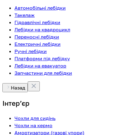
Автомобільні лебідки
Такелаж
Гідравлічні лебідки
Лебідки на квадроцикл
Переносні лебідки
Електричні лебідки
Ручні лебідки
Платформи під лебідку
Лебідки на евакуатор
Запчастини для лебідки
Назад
Інтерʼєр
Чохли для сидінь
Чохли на кермо
Амортизатори (газові упори)