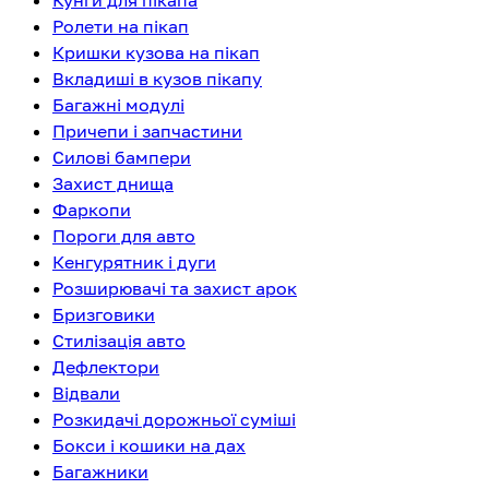
Кунги для пікапа
Ролети на пікап
Кришки кузова на пікап
Вкладиші в кузов пікапу
Багажні модулі
Причепи і запчастини
Силові бампери
Захист днища
Фаркопи
Пороги для авто
Кенгурятник і дуги
Розширювачі та захист арок
Бризговики
Стилізація авто
Дефлектори
Відвали
Розкидачі дорожньої суміші
Бокси і кошики на дах
Багажники