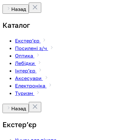
Назад
Каталог
Екстерʼєр
Посилені з/ч
Оптика
Лебідки
Інтерʼєр
Аксесуари
Електроніка
Туризм
Назад
Екстерʼєр