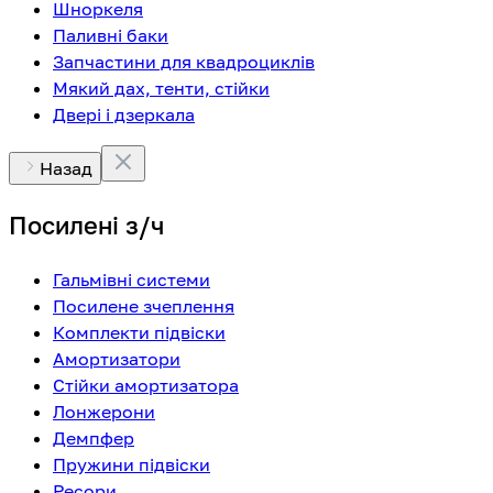
Шноркеля
Паливні баки
Запчастини для квадроциклів
Мякий дах, тенти, стійки
Двері і дзеркала
Назад
Посилені з/ч
Гальмівні системи
Посилене зчеплення
Комплекти підвіски
Амортизатори
Стійки амортизатора
Лонжерони
Демпфер
Пружини підвіски
Ресори