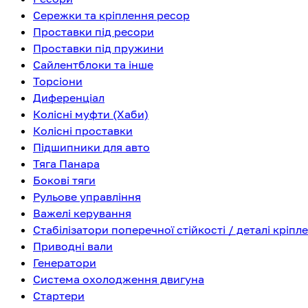
Сережки та кріплення ресор
Проставки під ресори
Проставки під пружини
Сайлентблоки та інше
Торсіони
Диференціал
Колісні муфти (Хаби)
Колісні проставки
Підшипники для авто
Тяга Панара
Бокові тяги
Рульове управління
Важелі керування
Стабілізатори поперечної стійкості / деталі кріпл
Приводні вали
Генератори
Система охолодження двигуна
Стартери