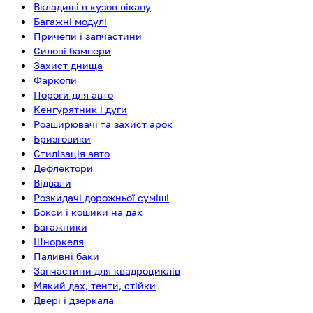
Вкладиші в кузов пікапу
Багажні модулі
Причепи і запчастини
Силові бампери
Захист днища
Фаркопи
Пороги для авто
Кенгурятник і дуги
Розширювачі та захист арок
Бризговики
Стилізація авто
Дефлектори
Відвали
Розкидачі дорожньої суміші
Бокси і кошики на дах
Багажники
Шноркеля
Паливні баки
Запчастини для квадроциклів
Мякий дах, тенти, стійки
Двері і дзеркала