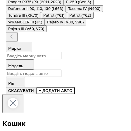
Ranger P375/PX (2011-2023)
F-250 (Gen 5)
Defender II 90, 110, 130 (L663)
Tacoma IV (N400)
Tundra III (XK70)
Patrol (Y61)
Patrol (Y62)
WRANGLER III (JK)
Pajero IV (V80, V90)
Pajero III (V60, V70)
Марка
Модель
Рік
СКАСУВАТИ
+ ДОДАТИ АВТО
Кошик