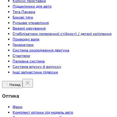
Колісні проставки
Підшипники для авто
Тяга Панара
Бокові тяги
Рульове управління
Важелі керування
Стабілізатори поперечної стійкості / деталі кріплення
Приводні вали
Генератори
Система охолодження двигуна
Стартери
Паливна система
Система впуску й випуску
Інші запчастини підвіски
Назад
Оптика
Фари
Комплект оптики під модель авто