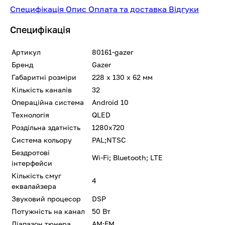
Специфікація
Опис
Оплата та доставка
Відгуки
Специфікація
Артикул
80161-gazer
Бренд
Gazer
Габаритні розміри
228 х 130 х 62 мм
Кількість каналів
32
Операційна система
Android 10
Технологія
QLED
Роздільна здатність
1280x720
Система кольору
PAL;NTSC
Бездротові
Wi-Fi; Bluetooth; LTE
інтерфейси
Кількість смуг
4
еквалайзера
Звуковий процесор
DSP
Потужність на канал
50 Вт
Діапазон тюнера
AM;FM