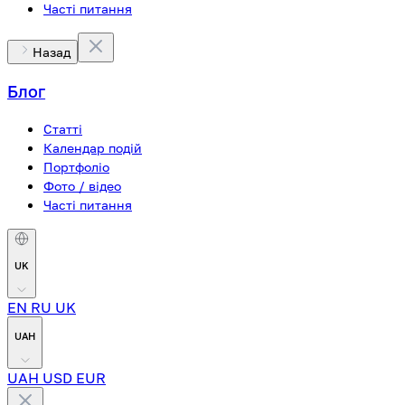
Часті питання
Назад
Блог
Статті
Календар подій
Портфоліо
Фото / відео
Часті питання
UK
EN
RU
UK
UAH
UAH
USD
EUR