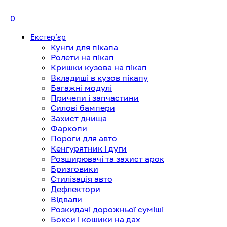
0
Екстерʼєр
Кунги для пікапа
Ролети на пікап
Кришки кузова на пікап
Вкладиші в кузов пікапу
Багажні модулі
Причепи і запчастини
Силові бампери
Захист днища
Фаркопи
Пороги для авто
Кенгурятник і дуги
Розширювачі та захист арок
Бризговики
Стилізація авто
Дефлектори
Відвали
Розкидачі дорожньої суміші
Бокси і кошики на дах