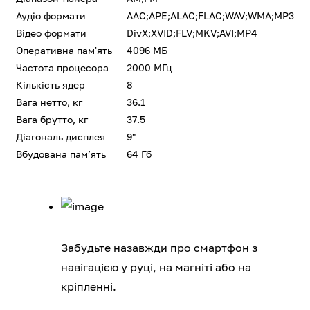
Аудіо формати
AAC;APE;ALAC;FLAC;WAV;WMA;MP3
Відео формати
DivX;XVID;FLV;MKV;AVI;MP4
Оперативна пам'ять
4096 МБ
Частота процесора
2000 МГц
Кількість ядер
8
Вага нетто, кг
36.1
Вага брутто, кг
37.5
Діагональ дисплея
9"
Вбудована памʼять
64 Гб
Забудьте назавжди про смартфон з
навігацією у руці, на магніті або на
кріпленні.