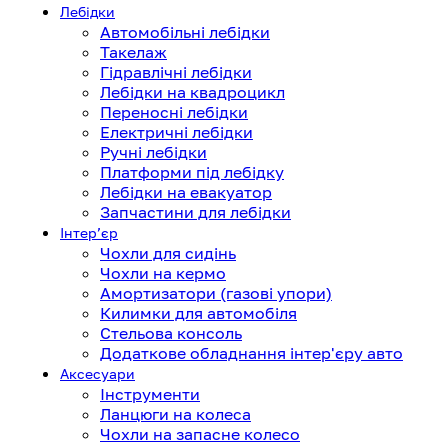
Лебідки
Автомобільні лебідки
Такелаж
Гідравлічні лебідки
Лебідки на квадроцикл
Переносні лебідки
Електричні лебідки
Ручні лебідки
Платформи під лебідку
Лебідки на евакуатор
Запчастини для лебідки
Інтерʼєр
Чохли для сидінь
Чохли на кермо
Амортизатори (газові упори)
Килимки для автомобіля
Стельова консоль
Додаткове обладнання інтер'єру авто
Аксесуари
Інструменти
Ланцюги на колеса
Чохли на запасне колесо