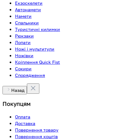
Екзоскелети
Автонамети
Намети
Спальники
Туристичні килимки
Рюкзаки
Лопати
Ножі і мультитули
Ножівки
Кріплення Quick Fist
Сокири
Спорядження
Назад
Покупцям
Оплата
Доставка
Повернення товару
Повернення коштів