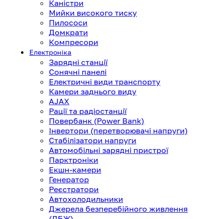
Каністри
Мийки високого тиску
Пилососи
Домкрати
Компресори
Електроніка
Зарядні станції
Сонячні панелі
Електричні види транспорту
Камери заднього виду
AJAX
Рації та радіостанції
Повербанк (Power Bank)
Інвертори (перетворювачі напруги)
Стабілізатори напруги
Автомобільні зарядні пристрої
Парктроніки
Екшн-камери
Генератор
Реєстратори
Автохолодильники
Джерела безперебійного живлення
(ДБЖ)