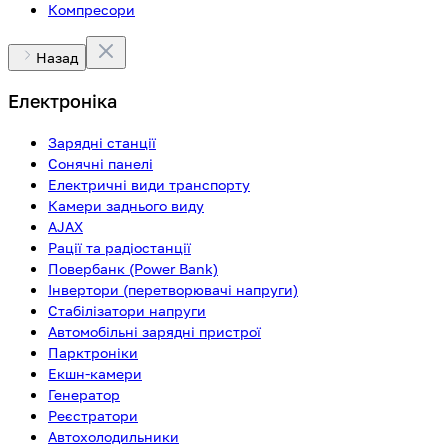
Компресори
Назад
Електроніка
Зарядні станції
Сонячні панелі
Електричні види транспорту
Камери заднього виду
AJAX
Рації та радіостанції
Повербанк (Power Bank)
Інвертори (перетворювачі напруги)
Стабілізатори напруги
Автомобільні зарядні пристрої
Парктроніки
Екшн-камери
Генератор
Реєстратори
Автохолодильники