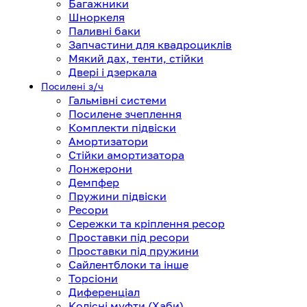
Багажники
Шноркеля
Паливні баки
Запчастини для квадроциклів
Мякий дах, тенти, стійки
Двері і дзеркала
Посилені з/ч
Гальмівні системи
Посилене зчеплення
Комплекти підвіски
Амортизатори
Стійки амортизатора
Лонжерони
Демпфер
Пружини підвіски
Ресори
Сережки та кріплення ресор
Проставки під ресори
Проставки під пружини
Сайлентблоки та інше
Торсіони
Диференціал
Колісні муфти (Хаби)