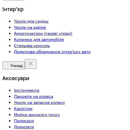
Інтерʼєр
Чохли для сидінь
Чохли на кермо
Амортизатори (газові упори)
Килимки для автомобіля
Стельова консоль
Додаткове обладнання інтер'єру авто
Назад
Аксесуари
Інструменти
Ланцюги на колеса
Чохли на запасне колесо
Каністри
Мийки високого тиску
Пилососи
Домкрати