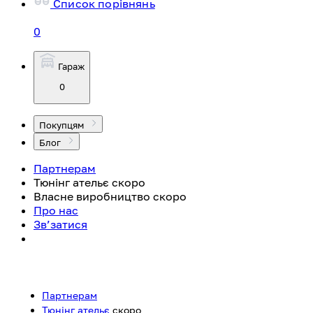
Список порівнянь
0
Гараж
0
Покупцям
Блог
Партнерам
Тюнінг ательє
скоро
Власне виробництво
скоро
Про нас
Зв’затися
Партнерам
Тюнінг ательє
скоро