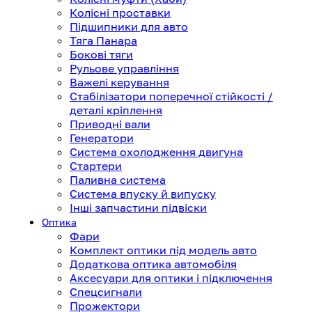
Колісні проставки
Підшипники для авто
Тяга Панара
Бокові тяги
Рульове управління
Важелі керування
Стабілізатори поперечної стійкості /
деталі кріплення
Приводні вали
Генератори
Система охолодження двигуна
Стартери
Паливна система
Система впуску й випуску
Інші запчастини підвіски
Оптика
Фари
Комплект оптики під модель авто
Додаткова оптика автомобіля
Аксесуари для оптики і підключення
Спецсигнали
Прожектори