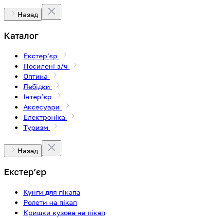
Назад
Каталог
Екстерʼєр
Посилені з/ч
Оптика
Лебідки
Інтерʼєр
Аксесуари
Електроніка
Туризм
Назад
Екстерʼєр
Кунги для пікапа
Ролети на пікап
Кришки кузова на пікап