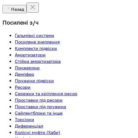
Назад
Посилені з/ч
Гальмівні системи
Посилене зчеплення
Комплекти підвіски
Амортизатори
Стійки амортизатора
Лонжерони
Демпфер
Пружини підвіски
Ресори
Сережки та кріплення ресор
Проставки під ресори
Проставки під пружини
Сайлентблоки та інше
Торсіони
Диференціал
Колісні муфти (Хаби)