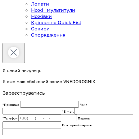
Лопати
Ножі і мультитули
Ножівки
Кріплення Quick Fist
Сокири
Спорядження
Я новий покупець
Я вже маю обліковий запис VNEDOROGNIK
Зареєструватись
*Прізвище
*Імʼя
*E-mail
*Телефон
Пароль
Повторний пароль