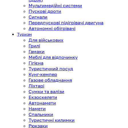
Мультимедійні системи
Пускові дроти
Сигнали
Передпускові підігрівачі двигуна
Автономні обігрівачі
Туризм
Для військових
Грилі
Гамаки
Меблі для відпочинку
Гігієна
Туристичний посуд
Кунг-кемпер
Газове обладнання
Ліхтарі
Сумки та валізи
Екзоскелети
Автонамети
Намети
Спальники
Туристичні килимки
Рюкзаки