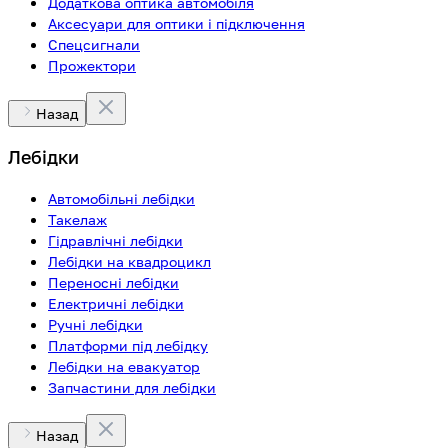
Додаткова оптика автомобіля
Аксесуари для оптики і підключення
Спецсигнали
Прожектори
Назад
Лебідки
Автомобільні лебідки
Такелаж
Гідравлічні лебідки
Лебідки на квадроцикл
Переносні лебідки
Електричні лебідки
Ручні лебідки
Платформи під лебідку
Лебідки на евакуатор
Запчастини для лебідки
Назад