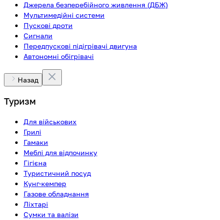
Джерела безперебійного живлення (ДБЖ)
Мультимедійні системи
Пускові дроти
Сигнали
Передпускові підігрівачі двигуна
Автономні обігрівачі
Назад
Туризм
Для військових
Грилі
Гамаки
Меблі для відпочинку
Гігієна
Туристичний посуд
Кунг-кемпер
Газове обладнання
Ліхтарі
Сумки та валізи