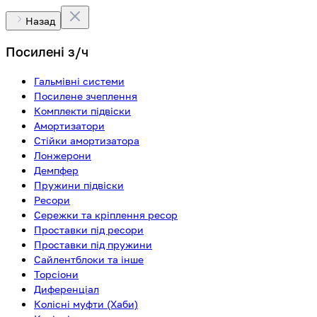
Назад
Посилені з/ч
Гальмівні системи
Посилене зчеплення
Комплекти підвіски
Амортизатори
Стійки амортизатора
Лонжерони
Демпфер
Пружини підвіски
Ресори
Сережки та кріплення ресор
Проставки під ресори
Проставки під пружини
Сайлентблоки та інше
Торсіони
Диференціал
Колісні муфти (Хаби)