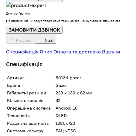
Дмитро Гранкін
Не впевнений чи пасує товар саме тобі? Замов консультацію спеціаліста
ЗАМОВИТИ ДЗВІНОК
Previous
Next
Специфікація
Опис
Оплата та доставка
Відгуки
Специфікація
Артикул
80134-gazer
Бренд
Gazer
Габаритні розміри
228 х 130 х 62 мм
Кількість каналів
32
Операційна система
Android 10
Технологія
QLED
Роздільна здатність
1280x720
Система кольору
PAL;NTSC