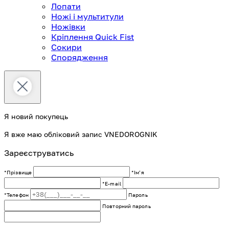
Лопати
Ножі і мультитули
Ножівки
Кріплення Quick Fist
Сокири
Спорядження
Я новий покупець
Я вже маю обліковий запис VNEDOROGNIK
Зареєструватись
*Прізвище
*Імʼя
*E-mail
*Телефон
Пароль
Повторний пароль