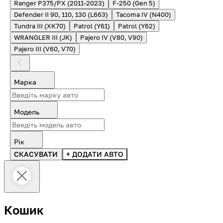
Ranger P375/PX (2011-2023)
F-250 (Gen 5)
Defender II 90, 110, 130 (L663)
Tacoma IV (N400)
Tundra III (XK70)
Patrol (Y61)
Patrol (Y62)
WRANGLER III (JK)
Pajero IV (V80, V90)
Pajero III (V60, V70)
Марка
Модель
Рік
СКАСУВАТИ
+ ДОДАТИ АВТО
Кошик