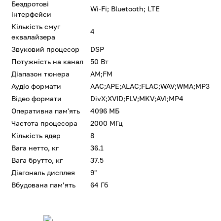
Бездротові
Wi-Fi; Bluetooth; LTE
інтерфейси
Кількість смуг
4
еквалайзера
Звуковий процесор
DSP
Потужність на канал
50 Вт
Діапазон тюнера
AM;FM
Аудіо формати
AAC;APE;ALAC;FLAC;WAV;WMA;MP3
Відео формати
DivX;XVID;FLV;MKV;AVI;MP4
Оперативна пам'ять
4096 МБ
Частота процесора
2000 МГц
Кількість ядер
8
Вага нетто, кг
36.1
Вага брутто, кг
37.5
Діагональ дисплея
9"
Вбудована памʼять
64 Гб