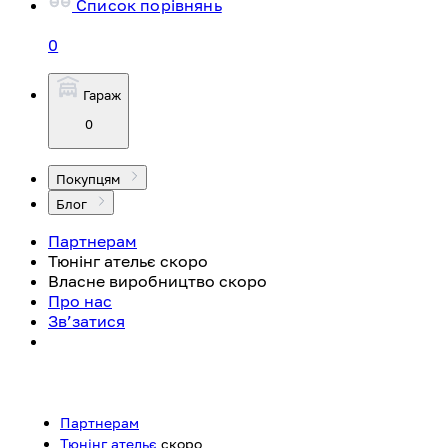
Список порівнянь
0
Гараж
0
Покупцям
Блог
Партнерам
Тюнінг ательє
скоро
Власне виробництво
скоро
Про нас
Зв’затися
Партнерам
Тюнінг ательє
скоро