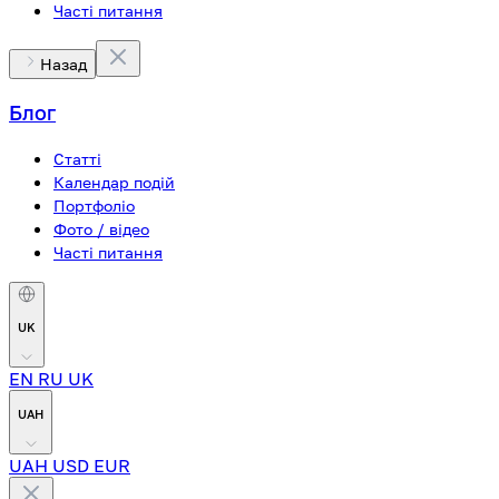
Часті питання
Назад
Блог
Статті
Календар подій
Портфоліо
Фото / відео
Часті питання
UK
EN
RU
UK
UAH
UAH
USD
EUR