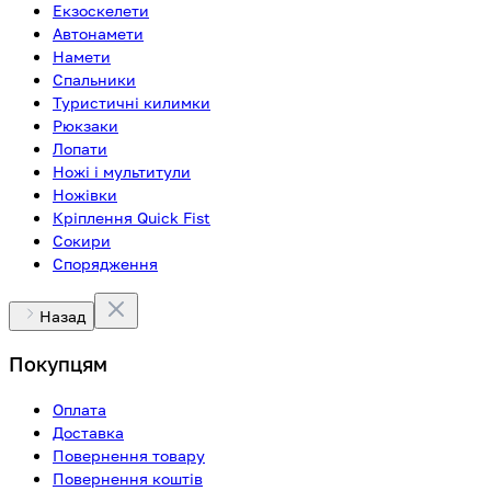
Екзоскелети
Автонамети
Намети
Спальники
Туристичні килимки
Рюкзаки
Лопати
Ножі і мультитули
Ножівки
Кріплення Quick Fist
Сокири
Спорядження
Назад
Покупцям
Оплата
Доставка
Повернення товару
Повернення коштів