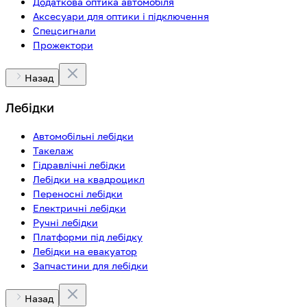
Додаткова оптика автомобіля
Аксесуари для оптики і підключення
Спецсигнали
Прожектори
Назад
Лебідки
Автомобільні лебідки
Такелаж
Гідравлічні лебідки
Лебідки на квадроцикл
Переносні лебідки
Електричні лебідки
Ручні лебідки
Платформи під лебідку
Лебідки на евакуатор
Запчастини для лебідки
Назад