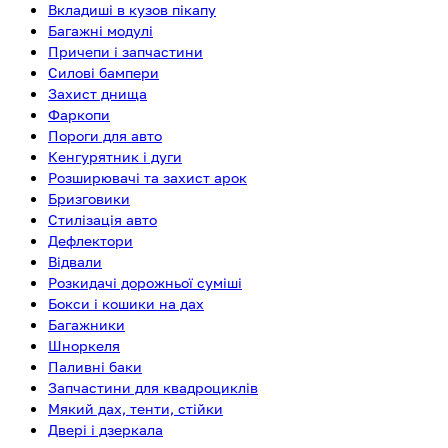
Вкладиші в кузов пікапу
Багажні модулі
Причепи і запчастини
Силові бампери
Захист днища
Фаркопи
Пороги для авто
Кенгурятник і дуги
Розширювачі та захист арок
Бризговики
Стилізація авто
Дефлектори
Відвали
Розкидачі дорожньої суміші
Бокси і кошики на дах
Багажники
Шноркеля
Паливні баки
Запчастини для квадроциклів
Мякий дах, тенти, стійки
Двері і дзеркала