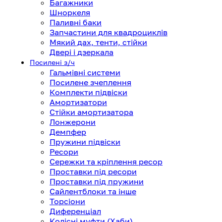
Багажники
Шноркеля
Паливні баки
Запчастини для квадроциклів
Мякий дах, тенти, стійки
Двері і дзеркала
Посилені з/ч
Гальмівні системи
Посилене зчеплення
Комплекти підвіски
Амортизатори
Стійки амортизатора
Лонжерони
Демпфер
Пружини підвіски
Ресори
Сережки та кріплення ресор
Проставки під ресори
Проставки під пружини
Сайлентблоки та інше
Торсіони
Диференціал
Колісні муфти (Хаби)