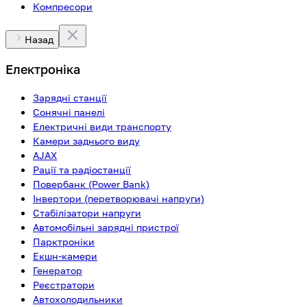
Компресори
Назад
Електроніка
Зарядні станції
Сонячні панелі
Електричні види транспорту
Камери заднього виду
AJAX
Рації та радіостанції
Повербанк (Power Bank)
Інвертори (перетворювачі напруги)
Стабілізатори напруги
Автомобільні зарядні пристрої
Парктроніки
Екшн-камери
Генератор
Реєстратори
Автохолодильники