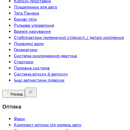
Колісні проставки
Підшипники для авто
Тяга Панара
Бокові тяги
Рульове управління
Важелі керування
Стабілізатори поперечної стійкості / деталі кріплення
Приводні вали
Генератори
Система охолодження двигуна
Стартери
Паливна система
Система впуску й випуску
Інші запчастини підвіски
Назад
Оптика
Фари
Комплект оптики під модель авто