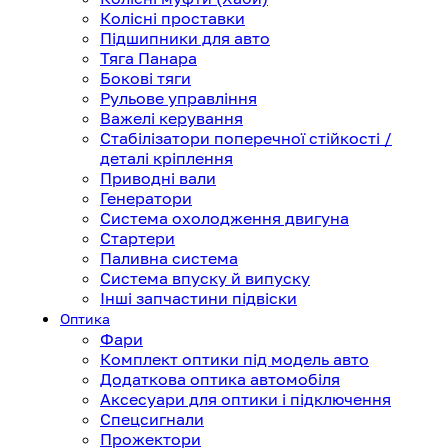
Колісні проставки
Підшипники для авто
Тяга Панара
Бокові тяги
Рульове управління
Важелі керування
Стабілізатори поперечної стійкості /
деталі кріплення
Приводні вали
Генератори
Система охолодження двигуна
Стартери
Паливна система
Система впуску й випуску
Інші запчастини підвіски
Оптика
Фари
Комплект оптики під модель авто
Додаткова оптика автомобіля
Аксесуари для оптики і підключення
Спецсигнали
Прожектори