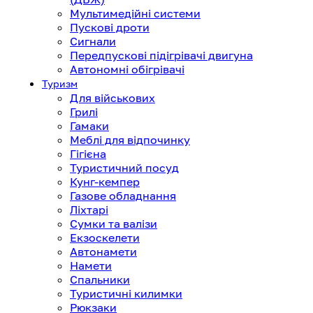
Мультимедійні системи
Пускові дроти
Сигнали
Передпускові підігрівачі двигуна
Автономні обігрівачі
Туризм
Для військових
Грилі
Гамаки
Меблі для відпочинку
Гігієна
Туристичний посуд
Кунг-кемпер
Газове обладнання
Ліхтарі
Сумки та валізи
Екзоскелети
Автонамети
Намети
Спальники
Туристичні килимки
Рюкзаки