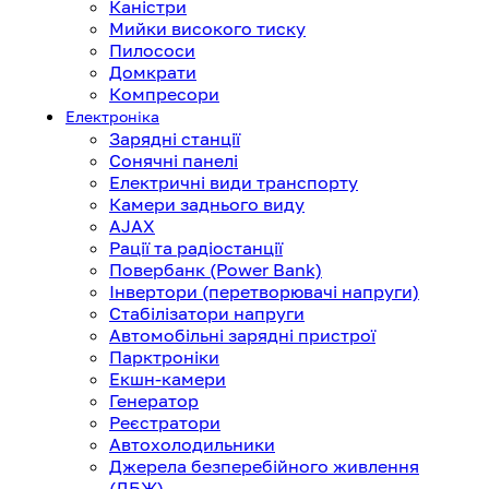
Каністри
Мийки високого тиску
Пилососи
Домкрати
Компресори
Електроніка
Зарядні станції
Сонячні панелі
Електричні види транспорту
Камери заднього виду
AJAX
Рації та радіостанції
Повербанк (Power Bank)
Інвертори (перетворювачі напруги)
Стабілізатори напруги
Автомобільні зарядні пристрої
Парктроніки
Екшн-камери
Генератор
Реєстратори
Автохолодильники
Джерела безперебійного живлення
(ДБЖ)