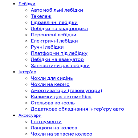
Лебідки
Автомобільні лебідки
Такелаж
Гідравлічні лебідки
Лебідки на квадроцикл
Переносні лебідки
Електричні лебідки
Ручні лебідки
Платформи під лебідку
Лебідки на евакуатор
Запчастини для лебідки
Інтерʼєр
Чохли для сидінь
Чохли на кермо
Амортизатори (газові упори)
Килимки для автомобіля
Стельова консоль
Додаткове обладнання інтер'єру авто
Аксесуари
Інструменти
Ланцюги на колеса
Чохли на запасне колесо