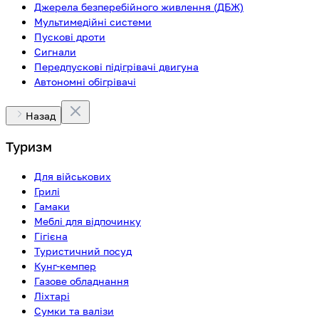
Джерела безперебійного живлення (ДБЖ)
Мультимедійні системи
Пускові дроти
Сигнали
Передпускові підігрівачі двигуна
Автономні обігрівачі
Назад
Туризм
Для військових
Грилі
Гамаки
Меблі для відпочинку
Гігієна
Туристичний посуд
Кунг-кемпер
Газове обладнання
Ліхтарі
Сумки та валізи