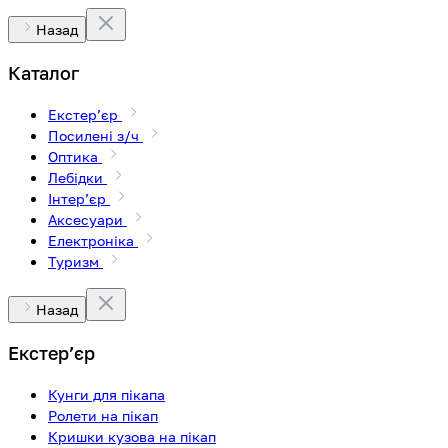
Назад
Каталог
Екстерʼєр
Посилені з/ч
Оптика
Лебідки
Інтерʼєр
Аксесуари
Електроніка
Туризм
Назад
Екстерʼєр
Кунги для пікапа
Ролети на пікап
Кришки кузова на пікап