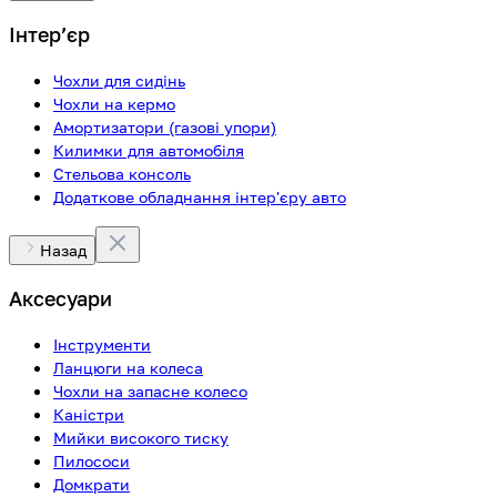
Інтерʼєр
Чохли для сидінь
Чохли на кермо
Амортизатори (газові упори)
Килимки для автомобіля
Стельова консоль
Додаткове обладнання інтер'єру авто
Назад
Аксесуари
Інструменти
Ланцюги на колеса
Чохли на запасне колесо
Каністри
Мийки високого тиску
Пилососи
Домкрати