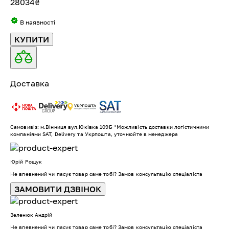
28034
₴
В наявності
КУПИТИ
Доставка
Самовивіз: м.Вінниця вул.Юківка 109Б *Можливість доставки логістичними
компаніями SAT, Delivery та Укрпошта, уточнюйте в менеджера
Юрій Рощук
Не впевнений чи пасує товар саме тобі? Замов консультацію спеціаліста
ЗАМОВИТИ ДЗВІНОК
Зеленюк Андрій
Не впевнений чи пасує товар саме тобі? Замов консультацію спеціаліста