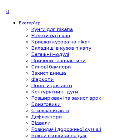
0
Екстерʼєр
Кунги для пікапа
Ролети на пікап
Кришки кузова на пікап
Вкладиші в кузов пікапу
Багажні модулі
Причепи і запчастини
Силові бампери
Захист днища
Фаркопи
Пороги для авто
Кенгурятник і дуги
Розширювачі та захист арок
Бризговики
Стилізація авто
Дефлектори
Відвали
Розкидачі дорожньої суміші
Бокси і кошики на дах