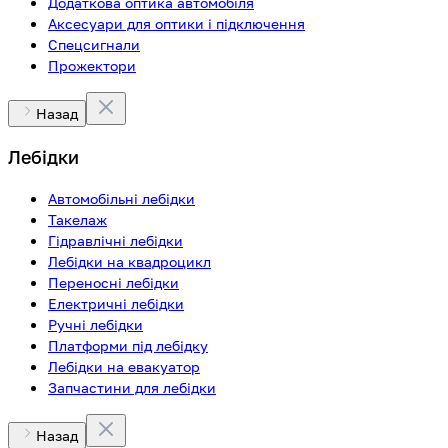
Додаткова оптика автомобіля
Аксесуари для оптики і підключення
Спецсигнали
Прожектори
Назад
Лебідки
Автомобільні лебідки
Такелаж
Гідравлічні лебідки
Лебідки на квадроцикл
Переносні лебідки
Електричні лебідки
Ручні лебідки
Платформи під лебідку
Лебідки на евакуатор
Запчастини для лебідки
Назад