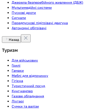
Джерела безперебійного живлення (ДБЖ)
Мультимедійні системи
Пускові дроти
Сигнали
Передпускові підігрівачі двигуна
Автономні обігрівачі
Назад
Туризм
Для військових
Грилі
Гамаки
Меблі для відпочинку
Гігієна
Туристичний посуд
Кунг-кемпер
Газове обладнання
Ліхтарі
Сумки та валізи