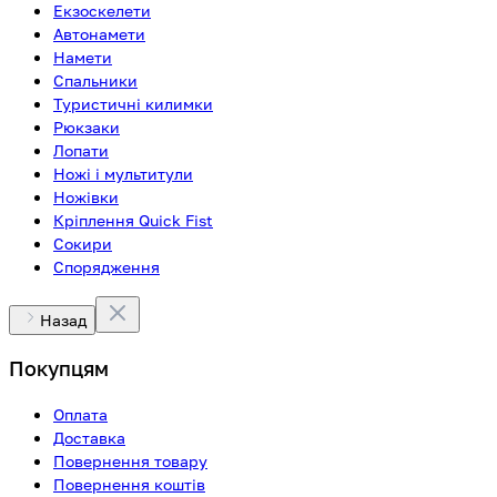
Екзоскелети
Автонамети
Намети
Спальники
Туристичні килимки
Рюкзаки
Лопати
Ножі і мультитули
Ножівки
Кріплення Quick Fist
Сокири
Спорядження
Назад
Покупцям
Оплата
Доставка
Повернення товару
Повернення коштів