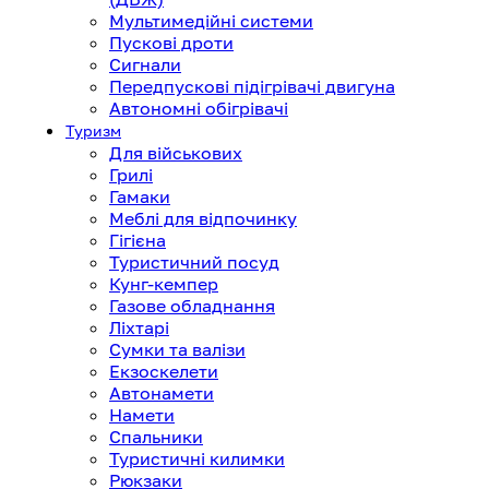
Мультимедійні системи
Пускові дроти
Сигнали
Передпускові підігрівачі двигуна
Автономні обігрівачі
Туризм
Для військових
Грилі
Гамаки
Меблі для відпочинку
Гігієна
Туристичний посуд
Кунг-кемпер
Газове обладнання
Ліхтарі
Сумки та валізи
Екзоскелети
Автонамети
Намети
Спальники
Туристичні килимки
Рюкзаки