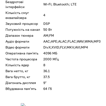
Бездротові
Wi-Fi; Bluetooth; LTE
інтерфейси
Кількість смуг
4
еквалайзера
Звуковий процесор
DSP
Потужність на канал
50 Вт
Діапазон тюнера
AM;FM
Аудіо формати
AAC;APE;ALAC;FLAC;WAV;WMA;MP3
Відео формати
DivX;XVID;FLV;MKV;AVI;MP4
Оперативна пам'ять
4096 МБ
Частота процесора
2000 МГц
Кількість ядер
8
Вага нетто, кг
36.1
Вага брутто, кг
37.5
Діагональ дисплея
9"
Вбудована памʼять
64 Гб