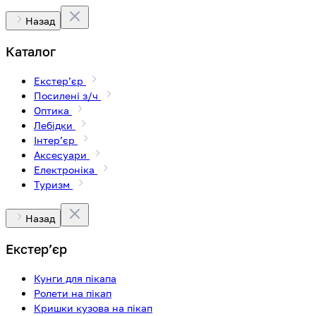
Назад
Каталог
Екстерʼєр
Посилені з/ч
Оптика
Лебідки
Інтерʼєр
Аксесуари
Електроніка
Туризм
Назад
Екстерʼєр
Кунги для пікапа
Ролети на пікап
Кришки кузова на пікап