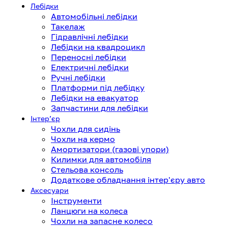
Лебідки
Автомобільні лебідки
Такелаж
Гідравлічні лебідки
Лебідки на квадроцикл
Переносні лебідки
Електричні лебідки
Ручні лебідки
Платформи під лебідку
Лебідки на евакуатор
Запчастини для лебідки
Інтерʼєр
Чохли для сидінь
Чохли на кермо
Амортизатори (газові упори)
Килимки для автомобіля
Стельова консоль
Додаткове обладнання інтер'єру авто
Аксесуари
Інструменти
Ланцюги на колеса
Чохли на запасне колесо