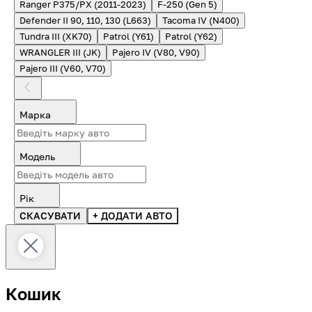
Ranger P375/PX (2011-2023)
F-250 (Gen 5)
Defender II 90, 110, 130 (L663)
Tacoma IV (N400)
Tundra III (XK70)
Patrol (Y61)
Patrol (Y62)
WRANGLER III (JK)
Pajero IV (V80, V90)
Pajero III (V60, V70)
Марка
Модель
Рік
СКАСУВАТИ
+ ДОДАТИ АВТО
Кошик