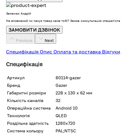
Зеленюк Андрій
Не впевнений чи пасує товар саме тобі? Замов консультацію спеціаліста
ЗАМОВИТИ ДЗВІНОК
Previous
Next
Специфікація
Опис
Оплата та доставка
Відгуки
Специфікація
Артикул
80114-gazer
Бренд
Gazer
Габаритні розміри
228 х 130 х 62 мм
Кількість каналів
32
Операційна система
Android 10
Технологія
QLED
Роздільна здатність
1280x720
Система кольору
PAL;NTSC