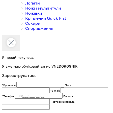
Лопати
Ножі і мультитули
Ножівки
Кріплення Quick Fist
Сокири
Спорядження
Я новий покупець
Я вже маю обліковий запис VNEDOROGNIK
Зареєструватись
*Прізвище
*Імʼя
*E-mail
*Телефон
Пароль
Повторний пароль