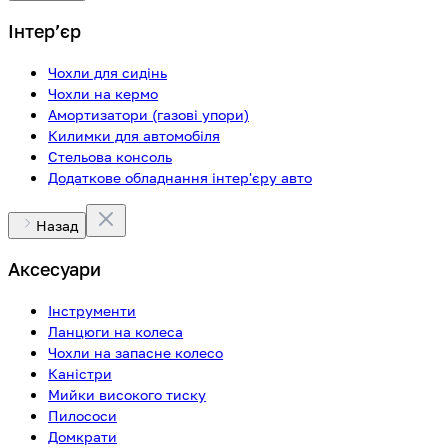
Інтерʼєр
Чохли для сидінь
Чохли на кермо
Амортизатори (газові упори)
Килимки для автомобіля
Стельова консоль
Додаткове обладнання інтер'єру авто
Назад
Аксесуари
Інструменти
Ланцюги на колеса
Чохли на запасне колесо
Каністри
Мийки високого тиску
Пилососи
Домкрати