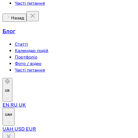
Часті питання
Назад
Блог
Статті
Календар подій
Портфоліо
Фото / відео
Часті питання
UK
EN
RU
UK
UAH
UAH
USD
EUR