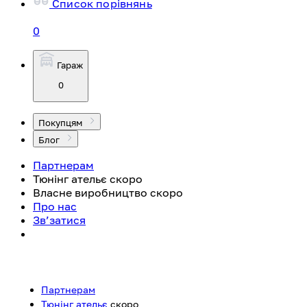
Список порівнянь
0
Гараж
0
Покупцям
Блог
Партнерам
Тюнінг ательє
скоро
Власне виробництво
скоро
Про нас
Зв’затися
Партнерам
Тюнінг ательє
скоро