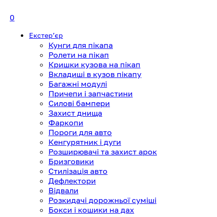
0
Екстерʼєр
Кунги для пікапа
Ролети на пікап
Кришки кузова на пікап
Вкладиші в кузов пікапу
Багажні модулі
Причепи і запчастини
Силові бампери
Захист днища
Фаркопи
Пороги для авто
Кенгурятник і дуги
Розширювачі та захист арок
Бризговики
Стилізація авто
Дефлектори
Відвали
Розкидачі дорожньої суміші
Бокси і кошики на дах