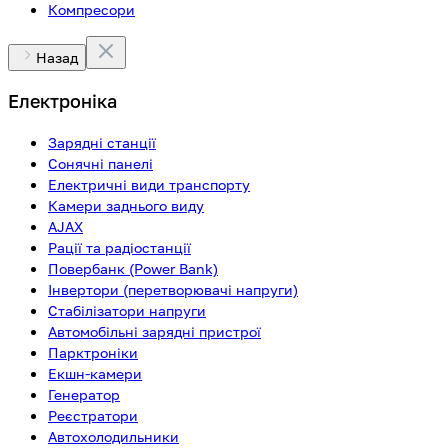
Компресори
Назад
Електроніка
Зарядні станції
Сонячні панелі
Електричні види транспорту
Камери заднього виду
AJAX
Рації та радіостанції
Повербанк (Power Bank)
Інвертори (перетворювачі напруги)
Стабілізатори напруги
Автомобільні зарядні пристрої
Парктроніки
Екшн-камери
Генератор
Реєстратори
Автохолодильники