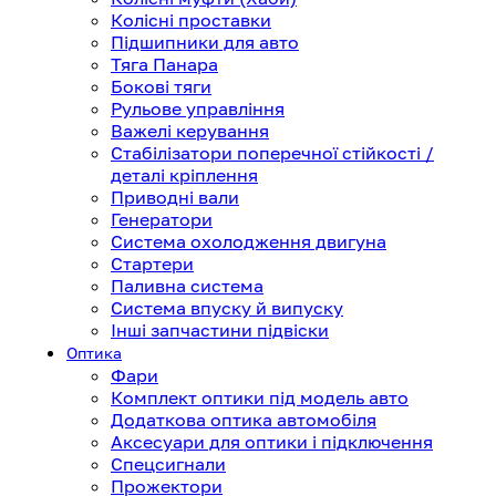
Колісні проставки
Підшипники для авто
Тяга Панара
Бокові тяги
Рульове управління
Важелі керування
Стабілізатори поперечної стійкості /
деталі кріплення
Приводні вали
Генератори
Система охолодження двигуна
Стартери
Паливна система
Система впуску й випуску
Інші запчастини підвіски
Оптика
Фари
Комплект оптики під модель авто
Додаткова оптика автомобіля
Аксесуари для оптики і підключення
Спецсигнали
Прожектори