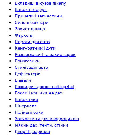
Вкладиші в кузов пікапу
Багажні модулі
Причепи і запчастини
Силові бампери
Захист днища
Фаркопи
Пороги для авто
Кенгурятник і дуги
Розширювачі та захист арок
Бризговики
Стилізація авто
Дефлектори
Відвали
Розкидачі дорожньої суміші
Бокси і кошики на дах
Багажники
Шноркеля
Паливні баки
Запчастини для квадроциклів
Мякий дах, тенти, стійки
Двері і дзеркала