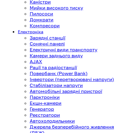
Каністри
Мийки високого тиску
Пилососи
Домкрати
Компресори
Електроніка
Зарядні станції
Сонячні панелі
Електричні види транспорту
Камери заднього виду
AJAX
Рації та радіостанції
Повербанк (Power Bank)
Інвертори (перетворювачі напруги)
Стабілізатори напруги
Автомобільні зарядні пристрої
Парктроніки
Екшн-камери
Генератор
Реєстратори
Автохолодильники
Джерела безперебійного живлення
(ДБЖ)