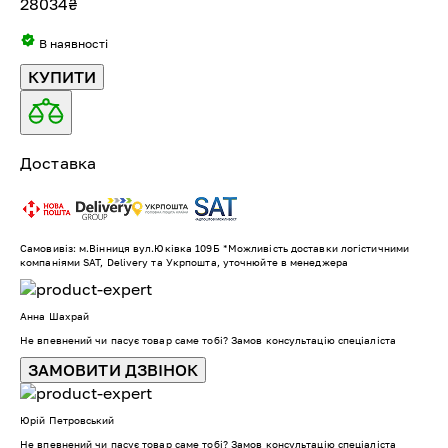
28034
₴
В наявності
КУПИТИ
Доставка
Самовивіз: м.Вінниця вул.Юківка 109Б *Можливість доставки логістичними
компаніями SAT, Delivery та Укрпошта, уточнюйте в менеджера
Анна Шахрай
Не впевнений чи пасує товар саме тобі? Замов консультацію спеціаліста
ЗАМОВИТИ ДЗВІНОК
Юрій Петровський
Не впевнений чи пасує товар саме тобі? Замов консультацію спеціаліста