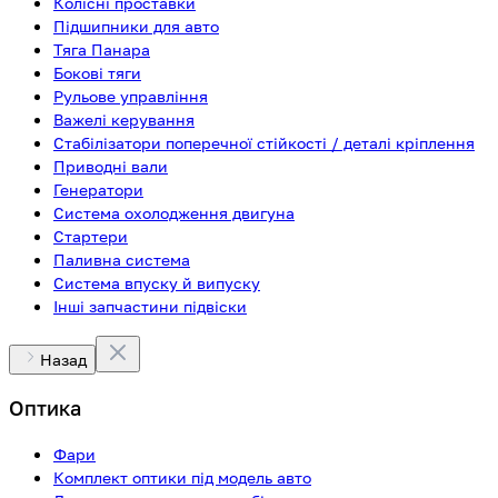
Колісні проставки
Підшипники для авто
Тяга Панара
Бокові тяги
Рульове управління
Важелі керування
Стабілізатори поперечної стійкості / деталі кріплення
Приводні вали
Генератори
Система охолодження двигуна
Стартери
Паливна система
Система впуску й випуску
Інші запчастини підвіски
Назад
Оптика
Фари
Комплект оптики під модель авто