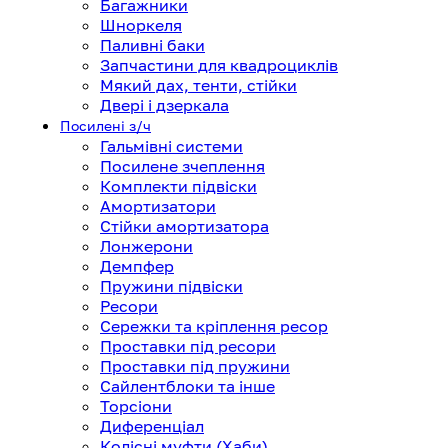
Багажники
Шноркеля
Паливні баки
Запчастини для квадроциклів
Мякий дах, тенти, стійки
Двері і дзеркала
Посилені з/ч
Гальмівні системи
Посилене зчеплення
Комплекти підвіски
Амортизатори
Стійки амортизатора
Лонжерони
Демпфер
Пружини підвіски
Ресори
Сережки та кріплення ресор
Проставки під ресори
Проставки під пружини
Сайлентблоки та інше
Торсіони
Диференціал
Колісні муфти (Хаби)