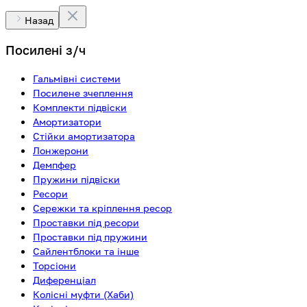
Назад
Посилені з/ч
Гальмівні системи
Посилене зчеплення
Комплекти підвіски
Амортизатори
Стійки амортизатора
Лонжерони
Демпфер
Пружини підвіски
Ресори
Сережки та кріплення ресор
Проставки під ресори
Проставки під пружини
Сайлентблоки та інше
Торсіони
Диференціал
Колісні муфти (Хаби)