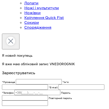
Лопати
Ножі і мультитули
Ножівки
Кріплення Quick Fist
Сокири
Спорядження
Я новий покупець
Я вже маю обліковий запис VNEDOROGNIK
Зареєструватись
*Прізвище
*Імʼя
*E-mail
*Телефон
Пароль
Повторний пароль