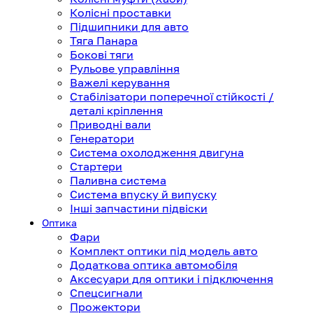
Колісні проставки
Підшипники для авто
Тяга Панара
Бокові тяги
Рульове управління
Важелі керування
Стабілізатори поперечної стійкості /
деталі кріплення
Приводні вали
Генератори
Система охолодження двигуна
Стартери
Паливна система
Система впуску й випуску
Інші запчастини підвіски
Оптика
Фари
Комплект оптики під модель авто
Додаткова оптика автомобіля
Аксесуари для оптики і підключення
Спецсигнали
Прожектори