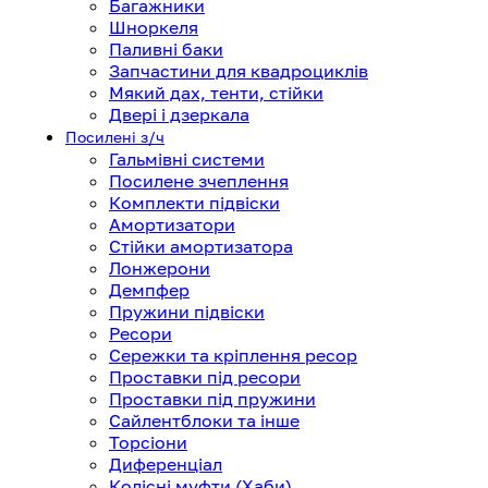
Багажники
Шноркеля
Паливні баки
Запчастини для квадроциклів
Мякий дах, тенти, стійки
Двері і дзеркала
Посилені з/ч
Гальмівні системи
Посилене зчеплення
Комплекти підвіски
Амортизатори
Стійки амортизатора
Лонжерони
Демпфер
Пружини підвіски
Ресори
Сережки та кріплення ресор
Проставки під ресори
Проставки під пружини
Сайлентблоки та інше
Торсіони
Диференціал
Колісні муфти (Хаби)