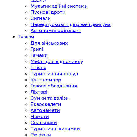
Мультимедійні системи
Пускові дроти
Сигнали
Передпускові підігрівачі двигуна
Автономні обігрівачі
Туризм
Для військових
Грилі
Гамаки
Меблі для відпочинку
Гігієна
Туристичний посуд
Кунг-кемпер
Газове обладнання
Ліхтарі
Сумки та валізи
Екзоскелети
Автонамети
Намети
Спальники
Туристичні килимки
Рюкзаки