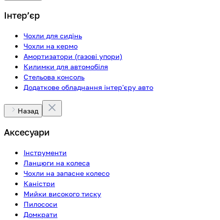
Інтерʼєр
Чохли для сидінь
Чохли на кермо
Амортизатори (газові упори)
Килимки для автомобіля
Стельова консоль
Додаткове обладнання інтер'єру авто
Назад
Аксесуари
Інструменти
Ланцюги на колеса
Чохли на запасне колесо
Каністри
Мийки високого тиску
Пилососи
Домкрати