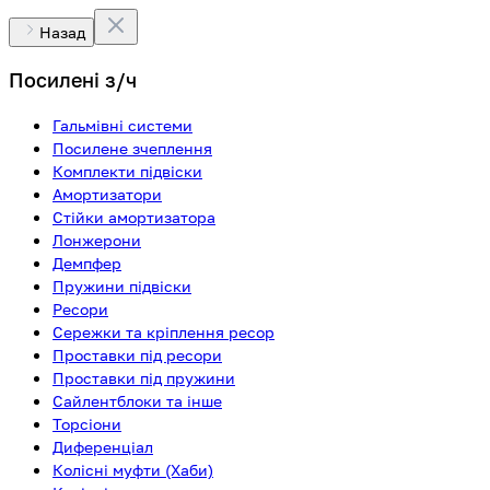
Назад
Посилені з/ч
Гальмівні системи
Посилене зчеплення
Комплекти підвіски
Амортизатори
Стійки амортизатора
Лонжерони
Демпфер
Пружини підвіски
Ресори
Сережки та кріплення ресор
Проставки під ресори
Проставки під пружини
Сайлентблоки та інше
Торсіони
Диференціал
Колісні муфти (Хаби)