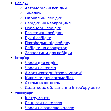
Лебідки
Автомобільні лебідки
Такелаж
Гідравлічні лебідки
Лебідки на квадроцикл
Переносні лебідки
Електричні лебідки
Ручні лебідки
Платформи під лебідку
Лебідки на евакуатор
Запчастини для лебідки
Інтерʼєр
Чохли для сидінь
Чохли на кермо
Амортизатори (газові упори)
Килимки для автомобіля
Стельова консоль
Додаткове обладнання інтер'єру авто
Аксесуари
Інструменти
Ланцюги на колеса
Чохли на запасне колесо