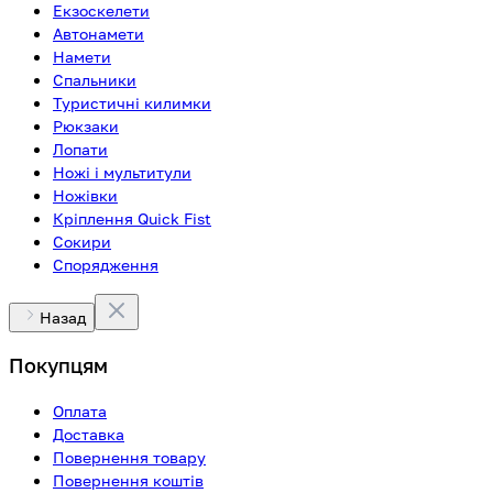
Екзоскелети
Автонамети
Намети
Спальники
Туристичні килимки
Рюкзаки
Лопати
Ножі і мультитули
Ножівки
Кріплення Quick Fist
Сокири
Спорядження
Назад
Покупцям
Оплата
Доставка
Повернення товару
Повернення коштів