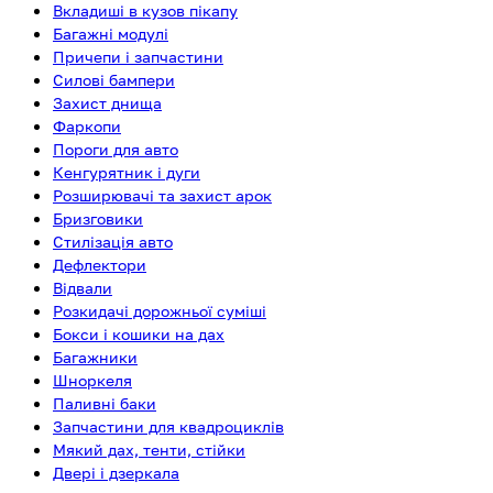
Вкладиші в кузов пікапу
Багажні модулі
Причепи і запчастини
Силові бампери
Захист днища
Фаркопи
Пороги для авто
Кенгурятник і дуги
Розширювачі та захист арок
Бризговики
Стилізація авто
Дефлектори
Відвали
Розкидачі дорожньої суміші
Бокси і кошики на дах
Багажники
Шноркеля
Паливні баки
Запчастини для квадроциклів
Мякий дах, тенти, стійки
Двері і дзеркала