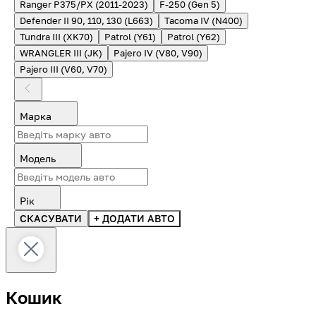
Ranger P375/PX (2011-2023)
F-250 (Gen 5)
Defender II 90, 110, 130 (L663)
Tacoma IV (N400)
Tundra III (XK70)
Patrol (Y61)
Patrol (Y62)
WRANGLER III (JK)
Pajero IV (V80, V90)
Pajero III (V60, V70)
Марка
Модель
Рік
СКАСУВАТИ
+ ДОДАТИ АВТО
Кошик