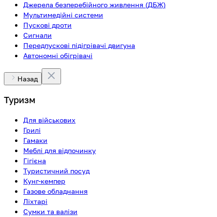
Джерела безперебійного живлення (ДБЖ)
Мультимедійні системи
Пускові дроти
Сигнали
Передпускові підігрівачі двигуна
Автономні обігрівачі
Назад
Туризм
Для військових
Грилі
Гамаки
Меблі для відпочинку
Гігієна
Туристичний посуд
Кунг-кемпер
Газове обладнання
Ліхтарі
Сумки та валізи