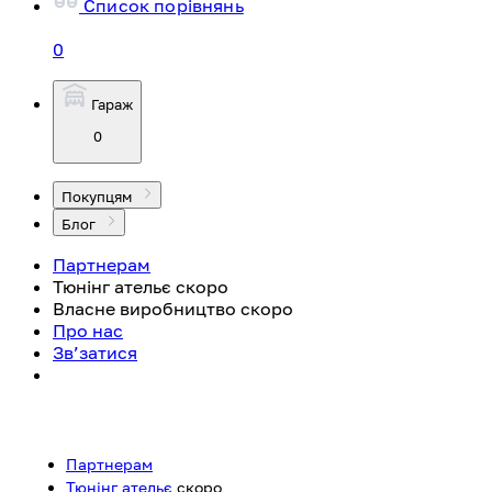
Список порівнянь
0
Гараж
0
Покупцям
Блог
Партнерам
Тюнінг ательє
скоро
Власне виробництво
скоро
Про нас
Зв’затися
Партнерам
Тюнінг ательє
скоро