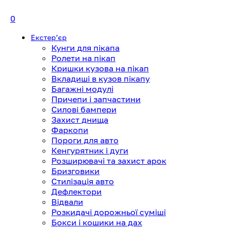
0
Екстерʼєр
Кунги для пікапа
Ролети на пікап
Кришки кузова на пікап
Вкладиші в кузов пікапу
Багажні модулі
Причепи і запчастини
Силові бампери
Захист днища
Фаркопи
Пороги для авто
Кенгурятник і дуги
Розширювачі та захист арок
Бризговики
Стилізація авто
Дефлектори
Відвали
Розкидачі дорожньої суміші
Бокси і кошики на дах