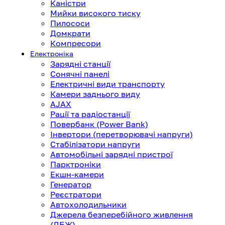
Каністри
Мийки високого тиску
Пилососи
Домкрати
Компресори
Електроніка
Зарядні станції
Сонячні панелі
Електричні види транспорту
Камери заднього виду
AJAX
Рації та радіостанції
Повербанк (Power Bank)
Інвертори (перетворювачі напруги)
Стабілізатори напруги
Автомобільні зарядні пристрої
Парктроніки
Екшн-камери
Генератор
Реєстратори
Автохолодильники
Джерела безперебійного живлення
(ДБЖ)