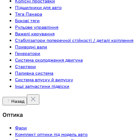
Колісні проставки
Підшипники для авто
Тяга Панара
Бокові тяги
Рульове управління
Важелі керування
Стабілізатори поперечної стійкості / деталі кріплення
Приводні вали
Генератори
Система охолодження двигуна
Стартери
Паливна система
Система впуску й випуску
Інші запчастини підвіски
Назад
Оптика
Фари
Комплект оптики під модель авто