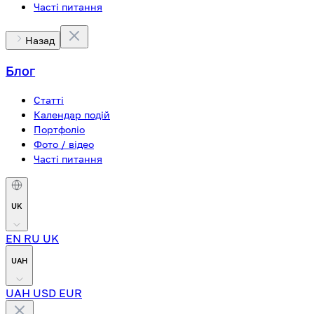
Часті питання
Назад
Блог
Статті
Календар подій
Портфоліо
Фото / відео
Часті питання
UK
EN
RU
UK
UAH
UAH
USD
EUR