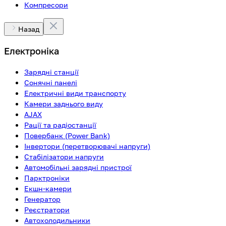
Компресори
Назад
Електроніка
Зарядні станції
Сонячні панелі
Електричні види транспорту
Камери заднього виду
AJAX
Рації та радіостанції
Повербанк (Power Bank)
Інвертори (перетворювачі напруги)
Стабілізатори напруги
Автомобільні зарядні пристрої
Парктроніки
Екшн-камери
Генератор
Реєстратори
Автохолодильники