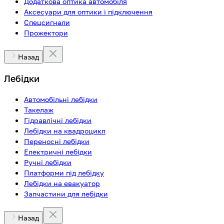
Додаткова оптика автомобіля
Аксесуари для оптики і підключення
Спецсигнали
Прожектори
Назад
Лебідки
Автомобільні лебідки
Такелаж
Гідравлічні лебідки
Лебідки на квадроцикл
Переносні лебідки
Електричні лебідки
Ручні лебідки
Платформи під лебідку
Лебідки на евакуатор
Запчастини для лебідки
Назад