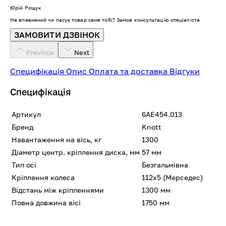
Юрій Рощук
Не впевнений чи пасує товар саме тобі? Замов консультацію спеціаліста
ЗАМОВИТИ ДЗВІНОК
Previous
Next
Специфікація
Опис
Оплата та доставка
Відгуки
Специфікація
Артикул
6AE454.013
Бренд
Knott
Навантаження на вісь, кг
1300
Діаметр центр. кріплення диска, мм
57 мм
Тип осі
Безгальмівна
Кріплення колеса
112х5 (Мерседес)
Відстань між кріпленнями
1300 мм
Повна довжина вісі
1750 мм