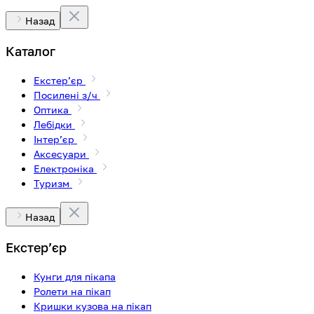
Назад
Каталог
Екстерʼєр
Посилені з/ч
Оптика
Лебідки
Інтерʼєр
Аксесуари
Електроніка
Туризм
Назад
Екстерʼєр
Кунги для пікапа
Ролети на пікап
Кришки кузова на пікап