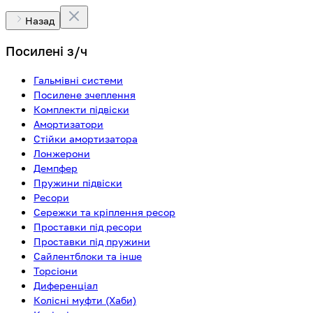
Назад
Посилені з/ч
Гальмівні системи
Посилене зчеплення
Комплекти підвіски
Амортизатори
Стійки амортизатора
Лонжерони
Демпфер
Пружини підвіски
Ресори
Сережки та кріплення ресор
Проставки під ресори
Проставки під пружини
Сайлентблоки та інше
Торсіони
Диференціал
Колісні муфти (Хаби)