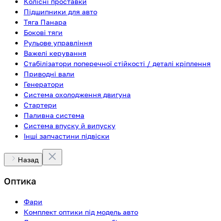
Колісні проставки
Підшипники для авто
Тяга Панара
Бокові тяги
Рульове управління
Важелі керування
Стабілізатори поперечної стійкості / деталі кріплення
Приводні вали
Генератори
Система охолодження двигуна
Стартери
Паливна система
Система впуску й випуску
Інші запчастини підвіски
Назад
Оптика
Фари
Комплект оптики під модель авто