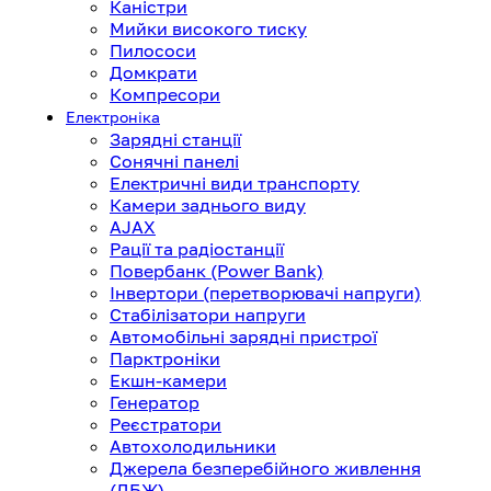
Каністри
Мийки високого тиску
Пилососи
Домкрати
Компресори
Електроніка
Зарядні станції
Сонячні панелі
Електричні види транспорту
Камери заднього виду
AJAX
Рації та радіостанції
Повербанк (Power Bank)
Інвертори (перетворювачі напруги)
Стабілізатори напруги
Автомобільні зарядні пристрої
Парктроніки
Екшн-камери
Генератор
Реєстратори
Автохолодильники
Джерела безперебійного живлення
(ДБЖ)