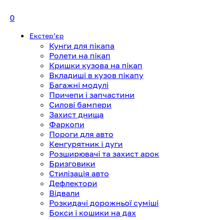
0
Екстерʼєр
Кунги для пікапа
Ролети на пікап
Кришки кузова на пікап
Вкладиші в кузов пікапу
Багажні модулі
Причепи і запчастини
Силові бампери
Захист днища
Фаркопи
Пороги для авто
Кенгурятник і дуги
Розширювачі та захист арок
Бризговики
Стилізація авто
Дефлектори
Відвали
Розкидачі дорожньої суміші
Бокси і кошики на дах