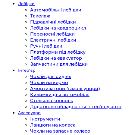
Лебідки
Автомобільні лебідки
Такелаж
Гідравлічні лебідки
Лебідки на квадроцикл
Переносні лебідки
Електричні лебідки
Ручні лебідки
Платформи під лебідку
Лебідки на евакуатор
Запчастини для лебідки
Інтерʼєр
Чохли для сидінь
Чохли на кермо
Амортизатори (газові упори)
Килимки для автомобіля
Стельова консоль
Додаткове обладнання інтер'єру авто
Аксесуари
Інструменти
Ланцюги на колеса
Чохли на запасне колесо