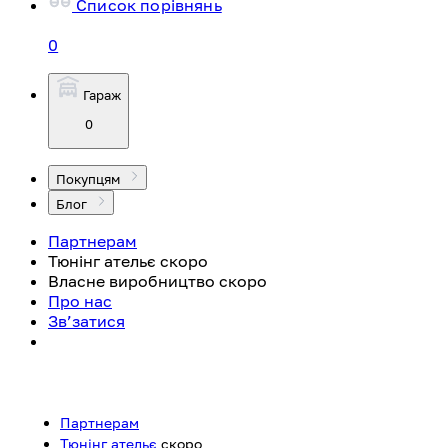
Список порівнянь
0
Гараж
0
Покупцям
Блог
Партнерам
Тюнінг ательє
скоро
Власне виробництво
скоро
Про нас
Зв’затися
Партнерам
Тюнінг ательє
скоро