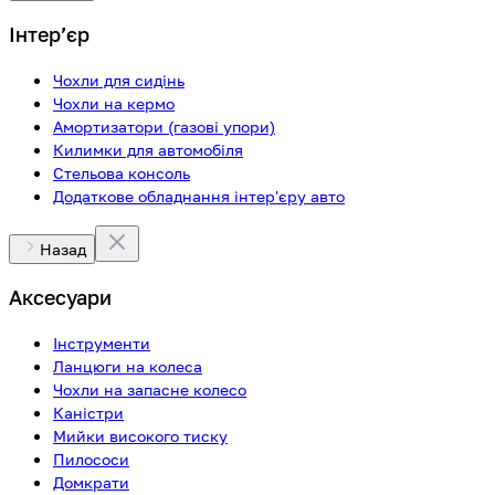
Інтерʼєр
Чохли для сидінь
Чохли на кермо
Амортизатори (газові упори)
Килимки для автомобіля
Стельова консоль
Додаткове обладнання інтер'єру авто
Назад
Аксесуари
Інструменти
Ланцюги на колеса
Чохли на запасне колесо
Каністри
Мийки високого тиску
Пилососи
Домкрати