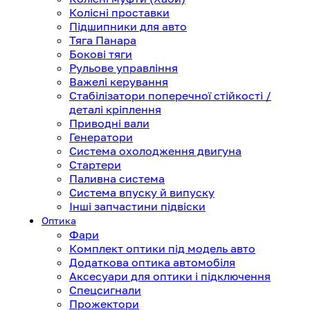
Колісні проставки
Підшипники для авто
Тяга Панара
Бокові тяги
Рульове управління
Важелі керування
Стабілізатори поперечної стійкості /
деталі кріплення
Приводні вали
Генератори
Система охолодження двигуна
Стартери
Паливна система
Система впуску й випуску
Інші запчастини підвіски
Оптика
Фари
Комплект оптики під модель авто
Додаткова оптика автомобіля
Аксесуари для оптики і підключення
Спецсигнали
Прожектори