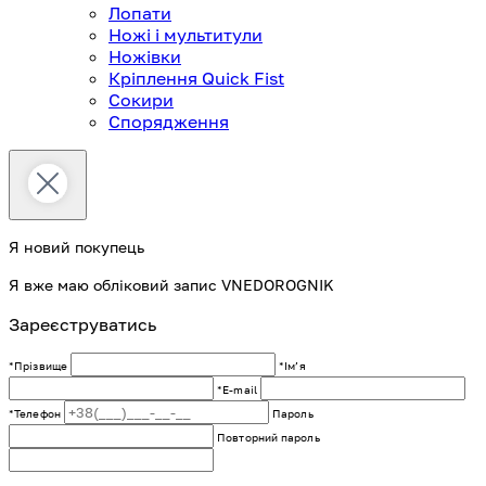
Лопати
Ножі і мультитули
Ножівки
Кріплення Quick Fist
Сокири
Спорядження
Я новий покупець
Я вже маю обліковий запис VNEDOROGNIK
Зареєструватись
*Прізвище
*Імʼя
*E-mail
*Телефон
Пароль
Повторний пароль