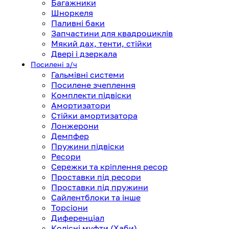
Багажники
Шноркеля
Паливні баки
Запчастини для квадроциклів
Мякий дах, тенти, стійки
Двері і дзеркала
Посилені з/ч
Гальмівні системи
Посилене зчеплення
Комплекти підвіски
Амортизатори
Стійки амортизатора
Лонжерони
Демпфер
Пружини підвіски
Ресори
Сережки та кріплення ресор
Проставки під ресори
Проставки під пружини
Сайлентблоки та інше
Торсіони
Диференціал
Колісні муфти (Хаби)