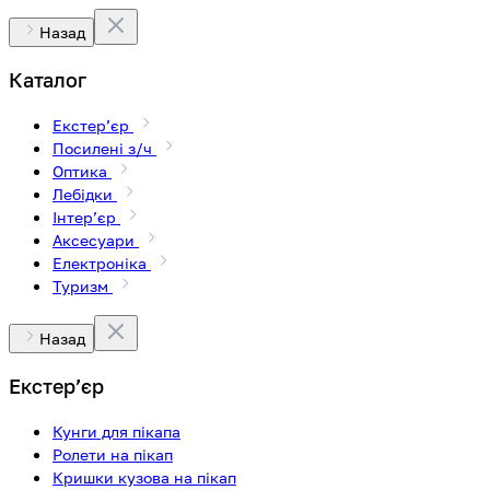
Назад
Каталог
Екстерʼєр
Посилені з/ч
Оптика
Лебідки
Інтерʼєр
Аксесуари
Електроніка
Туризм
Назад
Екстерʼєр
Кунги для пікапа
Ролети на пікап
Кришки кузова на пікап