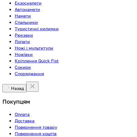
Екзоскелети
Автонамети
Намети
Спальники
Туристичні килимки
Рюкзаки
Лопати
Ножі і мультитули
Ножівки
Кріплення Quick Fist
Сокири
Спорядження
Назад
Покупцям
Оплата
Доставка
Повернення товару
Повернення коштів