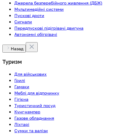
Джерела безперебійного живлення (ДБЖ)
Мультимедійні системи
Пускові дроти
Сигнали
Передпускові підігрівачі двигуна
Автономні обігрівачі
Назад
Туризм
Для військових
Грилі
Гамаки
Меблі для відпочинку
Гігієна
Туристичний посуд
Кунг-кемпер
Газове обладнання
Ліхтарі
Сумки та валізи