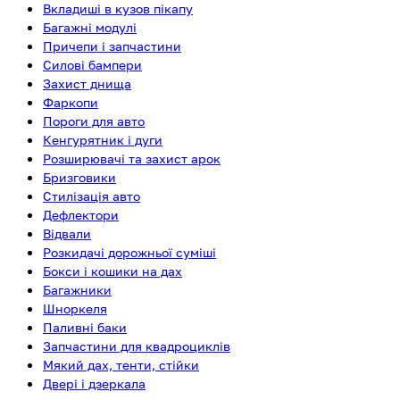
Вкладиші в кузов пікапу
Багажні модулі
Причепи і запчастини
Силові бампери
Захист днища
Фаркопи
Пороги для авто
Кенгурятник і дуги
Розширювачі та захист арок
Бризговики
Стилізація авто
Дефлектори
Відвали
Розкидачі дорожньої суміші
Бокси і кошики на дах
Багажники
Шноркеля
Паливні баки
Запчастини для квадроциклів
Мякий дах, тенти, стійки
Двері і дзеркала