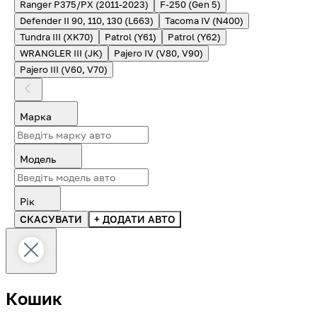
Ranger P375/PX (2011-2023)
F-250 (Gen 5)
Defender II 90, 110, 130 (L663)
Tacoma IV (N400)
Tundra III (XK70)
Patrol (Y61)
Patrol (Y62)
WRANGLER III (JK)
Pajero IV (V80, V90)
Pajero III (V60, V70)
Марка
Модель
Рік
СКАСУВАТИ
+ ДОДАТИ АВТО
Кошик