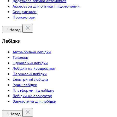
Додаткова оптика автомобіля
Аксесуари для оптики і підключення
Спецсигнали
Прожектори
Назад
Лебідки
Автомобільні лебідки
Такелаж
Гідравлічні лебідки
Лебідки на квадроцикл
Переносні лебідки
Електричні лебідки
Ручні лебідки
Платформи під лебідку
Лебідки на евакуатор
Запчастини для лебідки
Назад