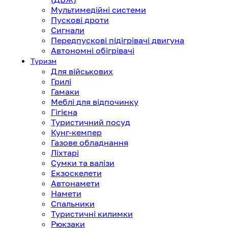
Мультимедійні системи
Пускові дроти
Сигнали
Передпускові підігрівачі двигуна
Автономні обігрівачі
Туризм
Для військових
Грилі
Гамаки
Меблі для відпочинку
Гігієна
Туристичний посуд
Кунг-кемпер
Газове обладнання
Ліхтарі
Сумки та валізи
Екзоскелети
Автонамети
Намети
Спальники
Туристичні килимки
Рюкзаки