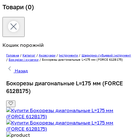
Товари
(0)
Кошик порожній
Головна
/
Каталог
/
Аксесуари
/
Інструменти
/
Шарнірно-губцевий інструмент
/
Бокорізи і кусачки
/
Бокорезы диагональные L=175 мм (FORCE 612B175)
Назад
Бокорезы диагональные L=175 мм (FORCE
612B175)