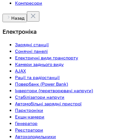
Компресори
Назад
Електроніка
Зарядні станції
Сонячні панелі
Електричні види транспорту
Камери заднього виду
AJAX
Рації та радіостанції
Повербанк (Power Bank)
Інвертори (перетворювачі напруги)
Стабілізатори напруги
Автомобільні зарядні пристрої
Парктроніки
Екшн-камери
Генератор
Реєстратори
Автохолодильники