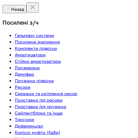
Назад
Посилені з/ч
Гальмівні системи
Посилене зчеплення
Комплекти підвіски
Амортизатори
Стійки амортизатора
Лонжерони
Демпфер
Пружини підвіски
Ресори
Сережки та кріплення ресор
Проставки під ресори
Проставки під пружини
Сайлентблоки та інше
Торсіони
Диференціал
Колісні муфти (Хаби)