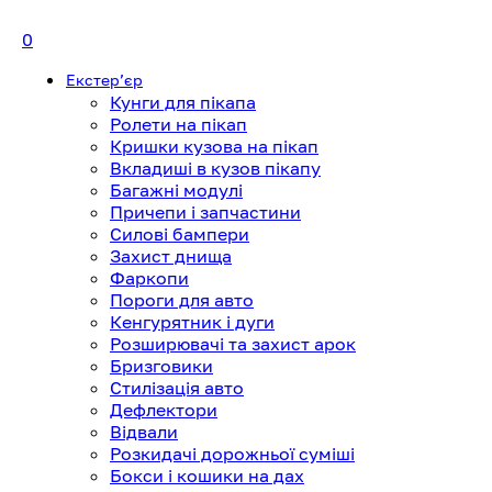
0
Екстерʼєр
Кунги для пікапа
Ролети на пікап
Кришки кузова на пікап
Вкладиші в кузов пікапу
Багажні модулі
Причепи і запчастини
Силові бампери
Захист днища
Фаркопи
Пороги для авто
Кенгурятник і дуги
Розширювачі та захист арок
Бризговики
Стилізація авто
Дефлектори
Відвали
Розкидачі дорожньої суміші
Бокси і кошики на дах