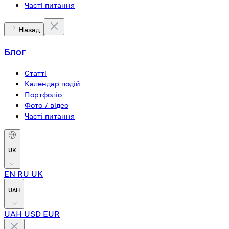
Часті питання
Назад
Блог
Статті
Календар подій
Портфоліо
Фото / відео
Часті питання
UK
EN
RU
UK
UAH
UAH
USD
EUR