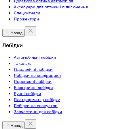
Додаткова оптика автомобіля
Аксесуари для оптики і підключення
Спецсигнали
Прожектори
Назад
Лебідки
Автомобільні лебідки
Такелаж
Гідравлічні лебідки
Лебідки на квадроцикл
Переносні лебідки
Електричні лебідки
Ручні лебідки
Платформи під лебідку
Лебідки на евакуатор
Запчастини для лебідки
Назад