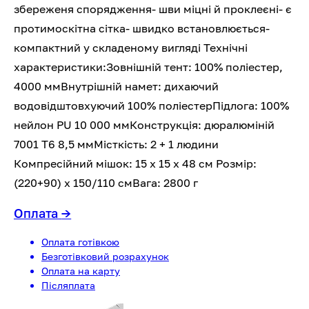
збереженя спорядження- шви міцні й проклеєні- є
протимоскітна сітка- швидко встановлюється-
компактний у складеному вигляді Технічні
характеристики:Зовнішній тент: 100% поліестер,
4000 ммВнутрішній намет: дихаючий
водовідштовхуючий 100% поліестерПідлога: 100%
нейлон PU 10 000 ммКонструкція: дюралюміній
7001 T6 8,5 ммМісткість: 2 + 1 людини
Компресійний мішок: 15 x 15 х 48 см Розмір:
(220+90) x 150/110 смВага: 2800 г
Оплата
→
Оплата готівкою
Безготівковий розрахунок
Оплата на карту
Післяплата