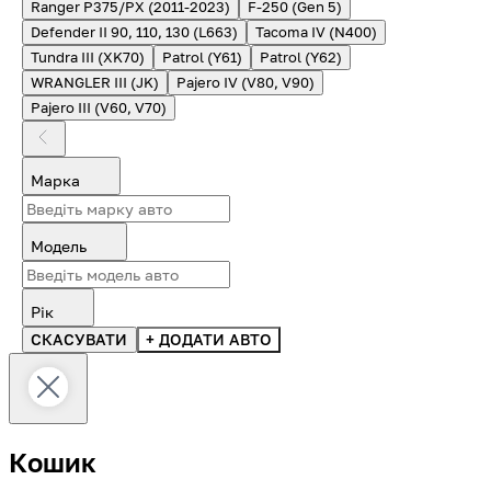
Ranger P375/PX (2011-2023)
F-250 (Gen 5)
Defender II 90, 110, 130 (L663)
Tacoma IV (N400)
Tundra III (XK70)
Patrol (Y61)
Patrol (Y62)
WRANGLER III (JK)
Pajero IV (V80, V90)
Pajero III (V60, V70)
Марка
Модель
Рік
СКАСУВАТИ
+ ДОДАТИ АВТО
Кошик