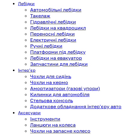
Лебідки
Автомобільні лебідки
Такелаж
Гідравлічні лебідки
Лебідки на квадроцикл
Переносні лебідки
Електричні лебідки
Ручні лебідки
Платформи під лебідку
Лебідки на евакуатор
Запчастини для лебідки
Інтерʼєр
Чохли для сидінь
Чохли на кермо
Амортизатори (газові упори)
Килимки для автомобіля
Стельова консоль
Додаткове обладнання інтер'єру авто
Аксесуари
Інструменти
Ланцюги на колеса
Чохли на запасне колесо