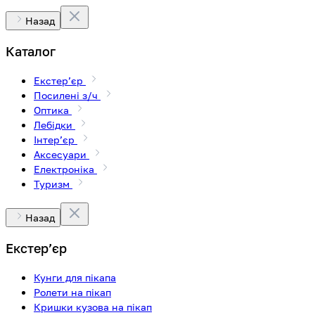
Назад
Каталог
Екстерʼєр
Посилені з/ч
Оптика
Лебідки
Інтерʼєр
Аксесуари
Електроніка
Туризм
Назад
Екстерʼєр
Кунги для пікапа
Ролети на пікап
Кришки кузова на пікап