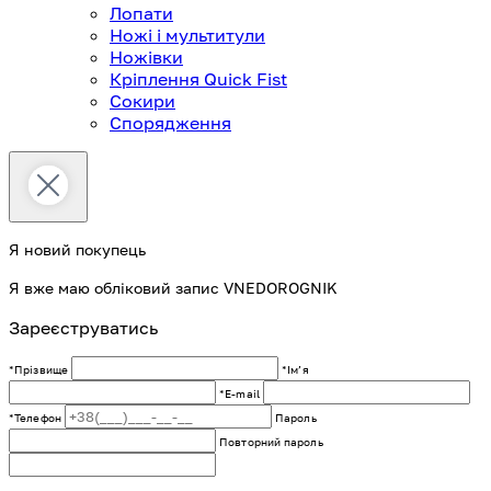
Лопати
Ножі і мультитули
Ножівки
Кріплення Quick Fist
Сокири
Спорядження
Я новий покупець
Я вже маю обліковий запис VNEDOROGNIK
Зареєструватись
*Прізвище
*Імʼя
*E-mail
*Телефон
Пароль
Повторний пароль