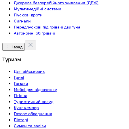
Джерела безперебійного живлення (ДБЖ)
Мультимедійні системи
Пускові дроти
Сигнали
Передпускові підігрівачі двигуна
Автономні обігрівачі
Назад
Туризм
Для військових
Грилі
Гамаки
Меблі для відпочинку
Гігієна
Туристичний посуд
Кунг-кемпер
Газове обладнання
Ліхтарі
Сумки та валізи