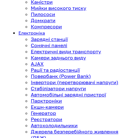
Каністри
Мийки високого тиску
Пилососи
Домкрати
Компресори
Електроніка
Зарядні станції
Сонячні панелі
Електричні види транспорту
Камери заднього виду
AJAX
Рації та радіостанції
Повербанк (Power Bank)
Інвертори (перетворювачі напруги)
Стабілізатори напруги
Автомобільні зарядні пристрої
Парктроніки
Екшн-камери
Генератор
Реєстратори
Автохолодильники
Джерела безперебійного живлення
(ДБЖ)