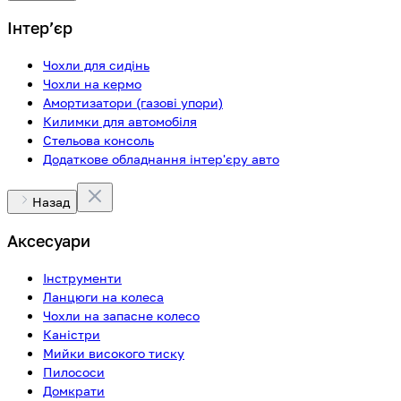
Інтерʼєр
Чохли для сидінь
Чохли на кермо
Амортизатори (газові упори)
Килимки для автомобіля
Стельова консоль
Додаткове обладнання інтер'єру авто
Назад
Аксесуари
Інструменти
Ланцюги на колеса
Чохли на запасне колесо
Каністри
Мийки високого тиску
Пилососи
Домкрати