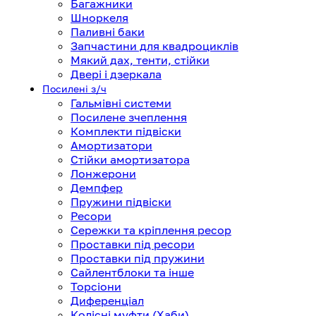
Багажники
Шноркеля
Паливні баки
Запчастини для квадроциклів
Мякий дах, тенти, стійки
Двері і дзеркала
Посилені з/ч
Гальмівні системи
Посилене зчеплення
Комплекти підвіски
Амортизатори
Стійки амортизатора
Лонжерони
Демпфер
Пружини підвіски
Ресори
Сережки та кріплення ресор
Проставки під ресори
Проставки під пружини
Сайлентблоки та інше
Торсіони
Диференціал
Колісні муфти (Хаби)