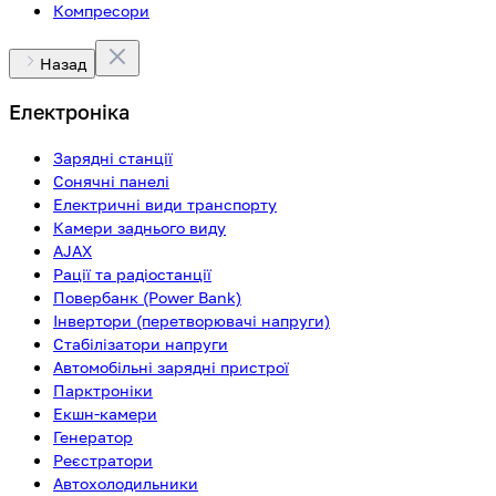
Компресори
Назад
Електроніка
Зарядні станції
Сонячні панелі
Електричні види транспорту
Камери заднього виду
AJAX
Рації та радіостанції
Повербанк (Power Bank)
Інвертори (перетворювачі напруги)
Стабілізатори напруги
Автомобільні зарядні пристрої
Парктроніки
Екшн-камери
Генератор
Реєстратори
Автохолодильники