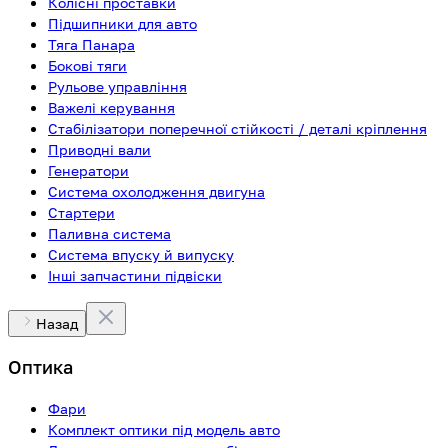
Колісні проставки
Підшипники для авто
Тяга Панара
Бокові тяги
Рульове управління
Важелі керування
Стабілізатори поперечної стійкості / деталі кріплення
Приводні вали
Генератори
Система охолодження двигуна
Стартери
Паливна система
Система впуску й випуску
Інші запчастини підвіски
Назад
Оптика
Фари
Комплект оптики під модель авто