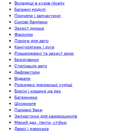
Вкладиші в кузов пікапу
Багажні модулі
Причепи і запчастини
Силові бампери
Захист днища
Фаркопи
Пороги для авто
Кенгурятник і дуги
Розширювачі та захист арок
Бризговики
Стилізація авто
Дефлектори
Відвали
Розкидачі дорожньої суміші
Бокси і кошики на дах
Багажники
Шноркеля
Паливні баки
Запчастини для квадроциклів
Мякий дах, тенти, стійки
Двері і дзеркала