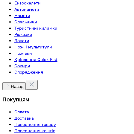
Екзоскелети
Автонамети
Намети
Спальники
Туристичні килимки
Рюкзаки
Лопати
Ножі і мультитули
Ножівки
Кріплення Quick Fist
Сокири
Спорядження
Назад
Покупцям
Оплата
Доставка
Повернення товару
Повернення коштів