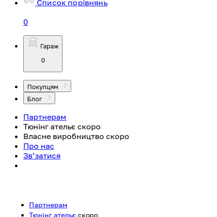
Список порівнянь
0
Гараж
0
Покупцям
Блог
Партнерам
Тюнінг ательє
скоро
Власне виробництво
скоро
Про нас
Зв’затися
Партнерам
Тюнінг ательє
скоро