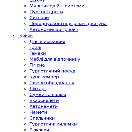
Мультимедійні системи
Пускові дроти
Сигнали
Передпускові підігрівачі двигуна
Автономні обігрівачі
Туризм
Для військових
Грилі
Гамаки
Меблі для відпочинку
Гігієна
Туристичний посуд
Кунг-кемпер
Газове обладнання
Ліхтарі
Сумки та валізи
Екзоскелети
Автонамети
Намети
Спальники
Туристичні килимки
Рюкзаки