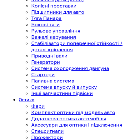
Колісні проставки
Підшипники для авто
Тяга Панара
Бокові тяги
Рульове управління
Важелі керування
Стабілізатори поперечної стійкості /
деталі кріплення
Приводні вали
Генератори
Система охолодження двигуна
Стартери
Паливна система
Система впуску й випуску
Інші запчастини підвіски
Оптика
Фари
Комплект оптики під модель авто
Додаткова оптика автомобіля
Аксесуари для оптики і підключення
Спецсигнали
Прожектори