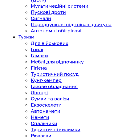
Мультимедійні системи
Пускові дроти
Сигнали
Передпускові підігрівачі двигуна
Автономні обігрівачі
Туризм
Для військових
Грилі
Гамаки
Меблі для відпочинку
Гігієна
Туристичний посуд
Кунг-кемпер
Газове обладнання
Ліхтарі
Сумки та валізи
Екзоскелети
Автонамети
Намети
Спальники
Туристичні килимки
Рюкзаки