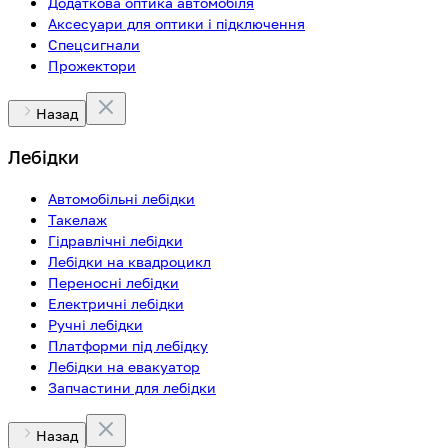
Додаткова оптика автомобіля
Аксесуари для оптики і підключення
Спецсигнали
Прожектори
Назад
Лебідки
Автомобільні лебідки
Такелаж
Гідравлічні лебідки
Лебідки на квадроцикл
Переносні лебідки
Електричні лебідки
Ручні лебідки
Платформи під лебідку
Лебідки на евакуатор
Запчастини для лебідки
Назад