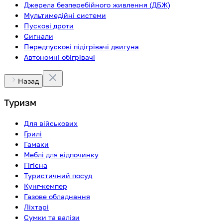
Джерела безперебійного живлення (ДБЖ)
Мультимедійні системи
Пускові дроти
Сигнали
Передпускові підігрівачі двигуна
Автономні обігрівачі
Назад
Туризм
Для військових
Грилі
Гамаки
Меблі для відпочинку
Гігієна
Туристичний посуд
Кунг-кемпер
Газове обладнання
Ліхтарі
Сумки та валізи