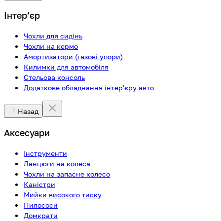
Інтерʼєр
Чохли для сидінь
Чохли на кермо
Амортизатори (газові упори)
Килимки для автомобіля
Стельова консоль
Додаткове обладнання інтер'єру авто
Назад
Аксесуари
Інструменти
Ланцюги на колеса
Чохли на запасне колесо
Каністри
Мийки високого тиску
Пилососи
Домкрати