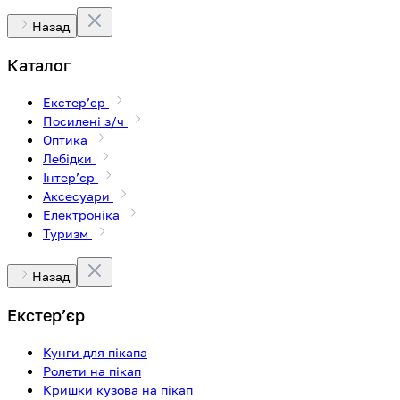
Назад
Каталог
Екстерʼєр
Посилені з/ч
Оптика
Лебідки
Інтерʼєр
Аксесуари
Електроніка
Туризм
Назад
Екстерʼєр
Кунги для пікапа
Ролети на пікап
Кришки кузова на пікап