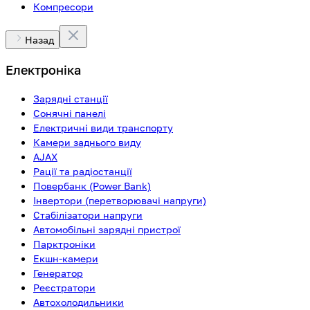
Компресори
Назад
Електроніка
Зарядні станції
Сонячні панелі
Електричні види транспорту
Камери заднього виду
AJAX
Рації та радіостанції
Повербанк (Power Bank)
Інвертори (перетворювачі напруги)
Стабілізатори напруги
Автомобільні зарядні пристрої
Парктроніки
Екшн-камери
Генератор
Реєстратори
Автохолодильники