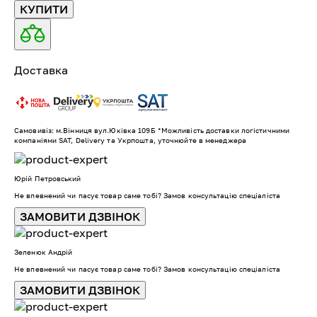
КУПИТИ
Доставка
Самовивіз: м.Вінниця вул.Юківка 109Б *Можливість доставки логістичними
компаніями SAT, Delivery та Укрпошта, уточнюйте в менеджера
Юрій Петровський
Не впевнений чи пасує товар саме тобі? Замов консультацію спеціаліста
ЗАМОВИТИ ДЗВІНОК
Зеленюк Андрій
Не впевнений чи пасує товар саме тобі? Замов консультацію спеціаліста
ЗАМОВИТИ ДЗВІНОК