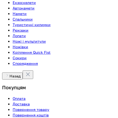
Екзоскелети
Автонамети
Намети
Спальники
Туристичні килимки
Рюкзаки
Лопати
Ножі і мультитули
Ножівки
Кріплення Quick Fist
Сокири
Спорядження
Назад
Покупцям
Оплата
Доставка
Повернення товару
Повернення коштів