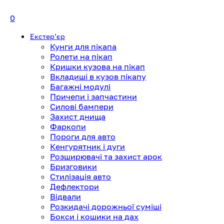
0
Екстерʼєр
Кунги для пікапа
Ролети на пікап
Кришки кузова на пікап
Вкладиші в кузов пікапу
Багажні модулі
Причепи і запчастини
Силові бампери
Захист днища
Фаркопи
Пороги для авто
Кенгурятник і дуги
Розширювачі та захист арок
Бризговики
Стилізація авто
Дефлектори
Відвали
Розкидачі дорожньої суміші
Бокси і кошики на дах