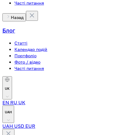
Часті питання
Назад
Блог
Статті
Календар подій
Портфоліо
Фото / відео
Часті питання
UK
EN
RU
UK
UAH
UAH
USD
EUR