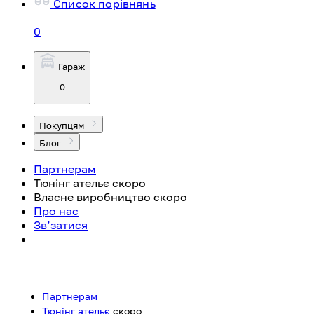
Список порівнянь
0
Гараж
0
Покупцям
Блог
Партнерам
Тюнінг ательє
скоро
Власне виробництво
скоро
Про нас
Зв’затися
Партнерам
Тюнінг ательє
скоро