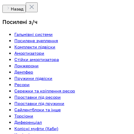
Назад
Посилені з/ч
Гальмівні системи
Посилене зчеплення
Комплекти підвіски
Амортизатори
Стійки амортизатора
Лонжерони
Демпфер
Пружини підвіски
Ресори
Сережки та кріплення ресор
Проставки під ресори
Проставки під пружини
Сайлентблоки та інше
Торсіони
Диференціал
Колісні муфти (Хаби)