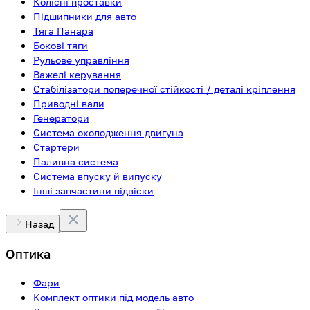
Колісні проставки
Підшипники для авто
Тяга Панара
Бокові тяги
Рульове управління
Важелі керування
Стабілізатори поперечної стійкості / деталі кріплення
Приводні вали
Генератори
Система охолодження двигуна
Стартери
Паливна система
Система впуску й випуску
Інші запчастини підвіски
Назад
Оптика
Фари
Комплект оптики під модель авто