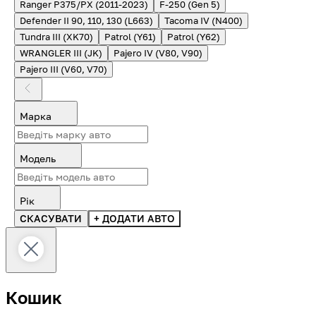
Ranger P375/PX (2011-2023)
F-250 (Gen 5)
Defender II 90, 110, 130 (L663)
Tacoma IV (N400)
Tundra III (XK70)
Patrol (Y61)
Patrol (Y62)
WRANGLER III (JK)
Pajero IV (V80, V90)
Pajero III (V60, V70)
Марка
Модель
Рік
СКАСУВАТИ
+ ДОДАТИ АВТО
Кошик