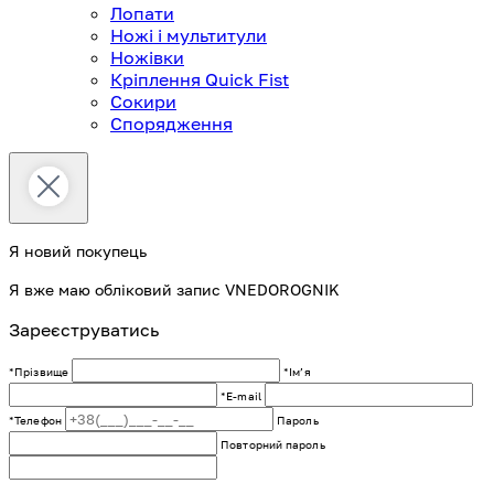
Лопати
Ножі і мультитули
Ножівки
Кріплення Quick Fist
Сокири
Спорядження
Я новий покупець
Я вже маю обліковий запис VNEDOROGNIK
Зареєструватись
*Прізвище
*Імʼя
*E-mail
*Телефон
Пароль
Повторний пароль