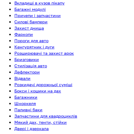
Вкладиші в кузов пікапу
Багажні модулі
Причепи і запчастини
Силові бампери
Захист днища
Фаркопи
Пороги для авто
Кенгурятник і дуги
Розширювачі та захист арок
Бризговики
Стилізація авто
Дефлектори
Відвали
Розкидачі дорожньої суміші
Бокси і кошики на дах
Багажники
Шноркеля
Паливні баки
Запчастини для квадроциклів
Мякий дах, тенти, стійки
Двері і дзеркала