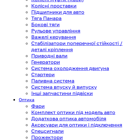
Колісні проставки
Підшипники для авто
Тяга Панара
Бокові тяги
Рульове управління
Важелі керування
Стабілізатори поперечної стійкості /
деталі кріплення
Приводні вали
Генератори
Система охолодження двигуна
Стартери
Паливна система
Система впуску й випуску
Інші запчастини підвіски
Оптика
Фари
Комплект оптики під модель авто
Додаткова оптика автомобіля
Аксесуари для оптики і підключення
Спецсигнали
Прожектори