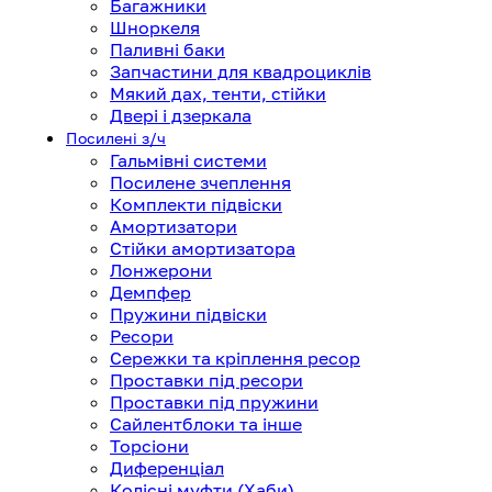
Багажники
Шноркеля
Паливні баки
Запчастини для квадроциклів
Мякий дах, тенти, стійки
Двері і дзеркала
Посилені з/ч
Гальмівні системи
Посилене зчеплення
Комплекти підвіски
Амортизатори
Стійки амортизатора
Лонжерони
Демпфер
Пружини підвіски
Ресори
Сережки та кріплення ресор
Проставки під ресори
Проставки під пружини
Сайлентблоки та інше
Торсіони
Диференціал
Колісні муфти (Хаби)