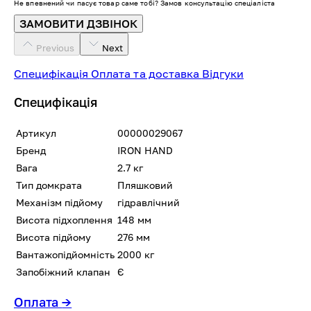
Не впевнений чи пасує товар саме тобі? Замов консультацію спеціаліста
ЗАМОВИТИ ДЗВІНОК
Previous
Next
Специфікація
Оплата та доставка
Відгуки
Специфікація
Артикул
00000029067
Бренд
IRON HAND
Вага
2.7 кг
Тип домкрата
Пляшковий
Механізм підйому
гідравлічний
Висота підхоплення
148 мм
Висота підйому
276 мм
Вантажопідйомність
2000 кг
Запобіжний клапан
Є
Оплата
→