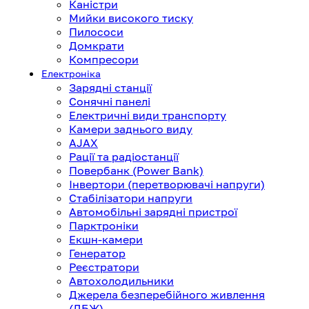
Каністри
Мийки високого тиску
Пилососи
Домкрати
Компресори
Електроніка
Зарядні станції
Сонячні панелі
Електричні види транспорту
Камери заднього виду
AJAX
Рації та радіостанції
Повербанк (Power Bank)
Інвертори (перетворювачі напруги)
Стабілізатори напруги
Автомобільні зарядні пристрої
Парктроніки
Екшн-камери
Генератор
Реєстратори
Автохолодильники
Джерела безперебійного живлення
(ДБЖ)