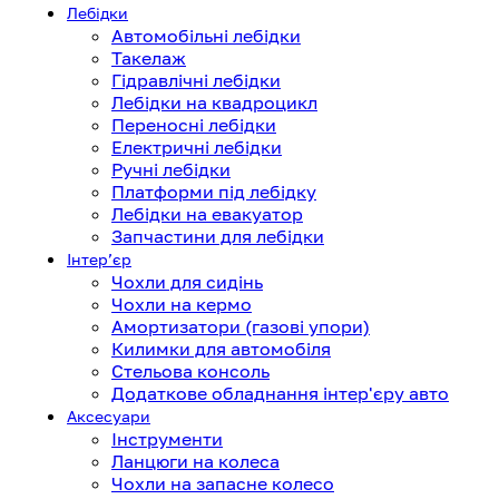
Лебідки
Автомобільні лебідки
Такелаж
Гідравлічні лебідки
Лебідки на квадроцикл
Переносні лебідки
Електричні лебідки
Ручні лебідки
Платформи під лебідку
Лебідки на евакуатор
Запчастини для лебідки
Інтерʼєр
Чохли для сидінь
Чохли на кермо
Амортизатори (газові упори)
Килимки для автомобіля
Стельова консоль
Додаткове обладнання інтер'єру авто
Аксесуари
Інструменти
Ланцюги на колеса
Чохли на запасне колесо