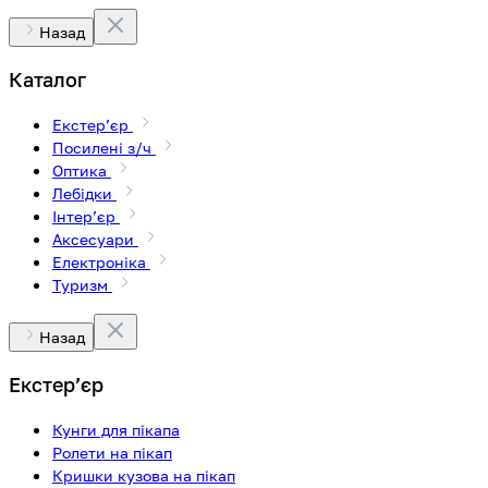
Назад
Каталог
Екстерʼєр
Посилені з/ч
Оптика
Лебідки
Інтерʼєр
Аксесуари
Електроніка
Туризм
Назад
Екстерʼєр
Кунги для пікапа
Ролети на пікап
Кришки кузова на пікап