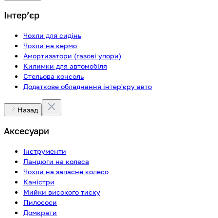
Інтерʼєр
Чохли для сидінь
Чохли на кермо
Амортизатори (газові упори)
Килимки для автомобіля
Стельова консоль
Додаткове обладнання інтер'єру авто
Назад
Аксесуари
Інструменти
Ланцюги на колеса
Чохли на запасне колесо
Каністри
Мийки високого тиску
Пилососи
Домкрати