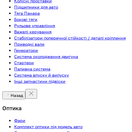
Колісні проставки
Підшипники для авто
Тяга Панара
Бокові тяги
Рульове управління
Важелі керування
Стабілізатори поперечної стійкості / деталі кріплення
Приводні вали
Генератори
Система охолодження двигуна
Стартери
Паливна система
Система впуску й випуску
Інші запчастини підвіски
Назад
Оптика
Фари
Комплект оптики під модель авто