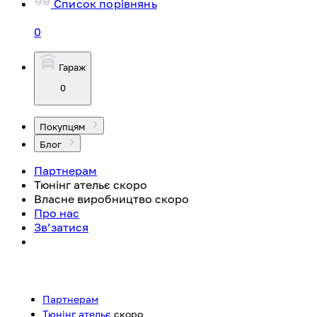
Список порівнянь
0
Гараж
0
Покупцям
Блог
Партнерам
Тюнінг ательє
скоро
Власне виробництво
скоро
Про нас
Зв’затися
Партнерам
Тюнінг ательє
скоро