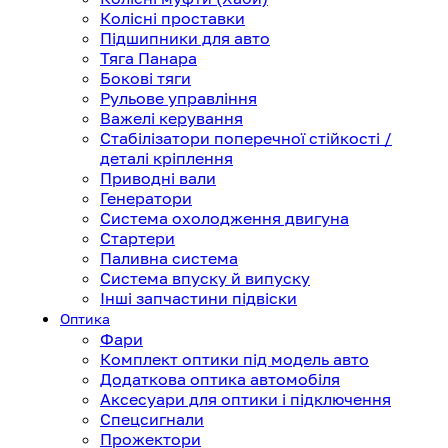
Колісні проставки
Підшипники для авто
Тяга Панара
Бокові тяги
Рульове управління
Важелі керування
Стабілізатори поперечної стійкості /
деталі кріплення
Приводні вали
Генератори
Система охолодження двигуна
Стартери
Паливна система
Система впуску й випуску
Інші запчастини підвіски
Оптика
Фари
Комплект оптики під модель авто
Додаткова оптика автомобіля
Аксесуари для оптики і підключення
Спецсигнали
Прожектори