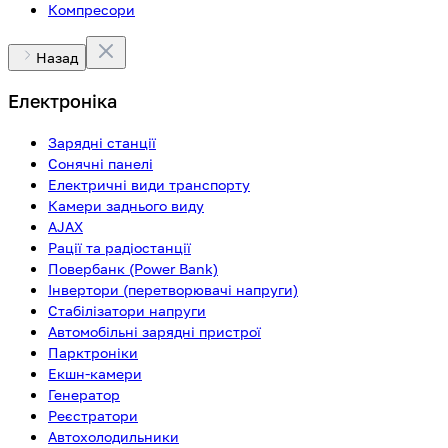
Компресори
Назад
Електроніка
Зарядні станції
Сонячні панелі
Електричні види транспорту
Камери заднього виду
AJAX
Рації та радіостанції
Повербанк (Power Bank)
Інвертори (перетворювачі напруги)
Стабілізатори напруги
Автомобільні зарядні пристрої
Парктроніки
Екшн-камери
Генератор
Реєстратори
Автохолодильники