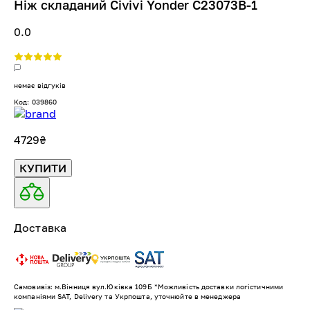
Ніж складаний Civivi Yonder C23073B-1
0.0
немає відгуків
Код: 039860
4729
₴
КУПИТИ
Доставка
Самовивіз: м.Вінниця вул.Юківка 109Б *Можливість доставки логістичними
компаніями SAT, Delivery та Укрпошта, уточнюйте в менеджера