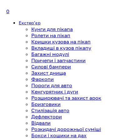
0
Екстерʼєр
Кунги для пікапа
Ролети на пікап
Кришки кузова на пікап
Вкладиші в кузов пікапу
Багажні модулі
Причепи і запчастини
Силові бампери
Захист днища
Фаркопи
Пороги для авто
Кенгурятник і дуги
Розширювачі та захист арок
Бризговики
Стилізація авто
Дефлектори
Відвали
Розкидачі дорожньої суміші
Бокси і кошики на дах