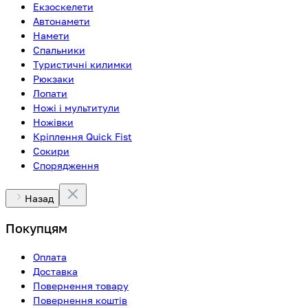
Екзоскелети
Автонамети
Намети
Спальники
Туристичні килимки
Рюкзаки
Лопати
Ножі і мультитули
Ножівки
Кріплення Quick Fist
Сокири
Спорядження
Назад
Покупцям
Оплата
Доставка
Повернення товару
Повернення коштів