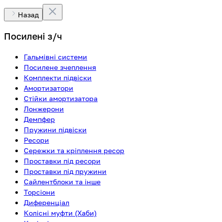
Назад
Посилені з/ч
Гальмівні системи
Посилене зчеплення
Комплекти підвіски
Амортизатори
Стійки амортизатора
Лонжерони
Демпфер
Пружини підвіски
Ресори
Сережки та кріплення ресор
Проставки під ресори
Проставки під пружини
Сайлентблоки та інше
Торсіони
Диференціал
Колісні муфти (Хаби)