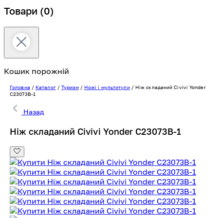
Товари
(0)
Кошик порожній
Головна
/
Каталог
/
Туризм
/
Ножі і мультитули
/
Ніж складаний Civivi Yonder
C23073B-1
Назад
Ніж складаний Civivi Yonder C23073B-1