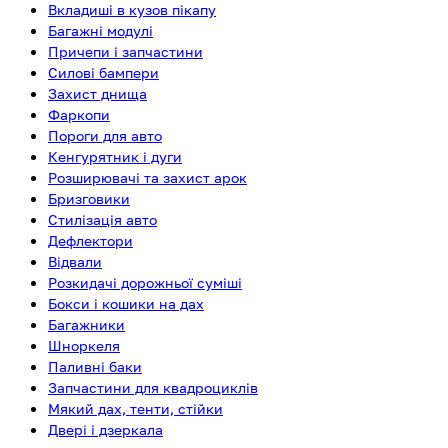
Вкладиші в кузов пікапу
Багажні модулі
Причепи і запчастини
Силові бампери
Захист днища
Фаркопи
Пороги для авто
Кенгурятник і дуги
Розширювачі та захист арок
Бризговики
Стилізація авто
Дефлектори
Відвали
Розкидачі дорожньої суміші
Бокси і кошики на дах
Багажники
Шноркеля
Паливні баки
Запчастини для квадроциклів
Мякий дах, тенти, стійки
Двері і дзеркала