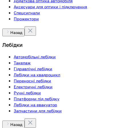
Додаткова оптика автомобіля
Аксесуари для оптики і підключення
Спецсигнали
Прожектори
Назад
Лебідки
Автомобільні лебідки
Такелаж
Гідравлічні лебідки
Лебідки на квадроцикл
Переносні лебідки
Електричні лебідки
Ручні лебідки
Платформи під лебідку
Лебідки на евакуатор
Запчастини для лебідки
Назад