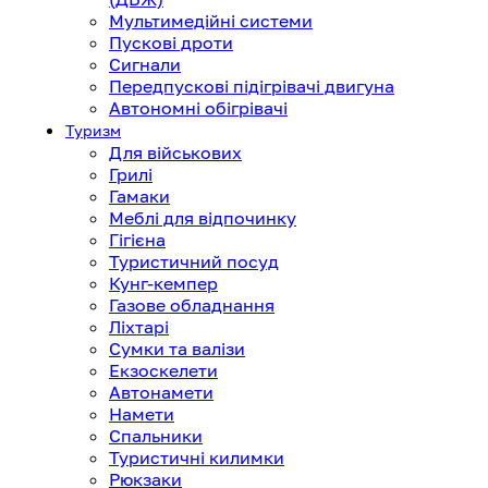
Мультимедійні системи
Пускові дроти
Сигнали
Передпускові підігрівачі двигуна
Автономні обігрівачі
Туризм
Для військових
Грилі
Гамаки
Меблі для відпочинку
Гігієна
Туристичний посуд
Кунг-кемпер
Газове обладнання
Ліхтарі
Сумки та валізи
Екзоскелети
Автонамети
Намети
Спальники
Туристичні килимки
Рюкзаки