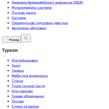
Джерела безперебійного живлення (ДБЖ)
Мультимедійні системи
Пускові дроти
Сигнали
Передпускові підігрівачі двигуна
Автономні обігрівачі
Назад
Туризм
Для військових
Грилі
Гамаки
Меблі для відпочинку
Гігієна
Туристичний посуд
Кунг-кемпер
Газове обладнання
Ліхтарі
Сумки та валізи