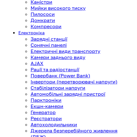
Каністри
Мийки високого тиску
Пилососи
Домкрати
Компресори
Електроніка
Зарядні станції
Сонячні панелі
Електричні види транспорту
Камери заднього виду
AJAX
Рації та радіостанції
Повербанк (Power Bank)
Інвертори (перетворювачі напруги)
Стабілізатори напруги
Автомобільні зарядні пристрої
Парктроніки
Екшн-камери
Генератор
Реєстратори
Автохолодильники
Джерела безперебійного живлення
(ДБЖ)