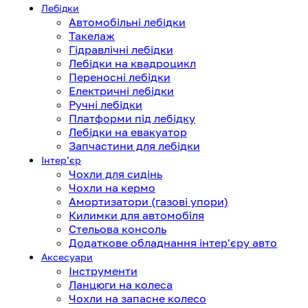
Лебідки
Автомобільні лебідки
Такелаж
Гідравлічні лебідки
Лебідки на квадроцикл
Переносні лебідки
Електричні лебідки
Ручні лебідки
Платформи під лебідку
Лебідки на евакуатор
Запчастини для лебідки
Інтерʼєр
Чохли для сидінь
Чохли на кермо
Амортизатори (газові упори)
Килимки для автомобіля
Стельова консоль
Додаткове обладнання інтер'єру авто
Аксесуари
Інструменти
Ланцюги на колеса
Чохли на запасне колесо