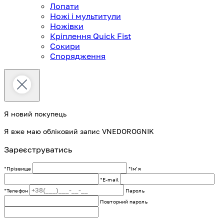
Лопати
Ножі і мультитули
Ножівки
Кріплення Quick Fist
Сокири
Спорядження
Я новий покупець
Я вже маю обліковий запис VNEDOROGNIK
Зареєструватись
*Прізвище
*Імʼя
*E-mail
*Телефон
Пароль
Повторний пароль