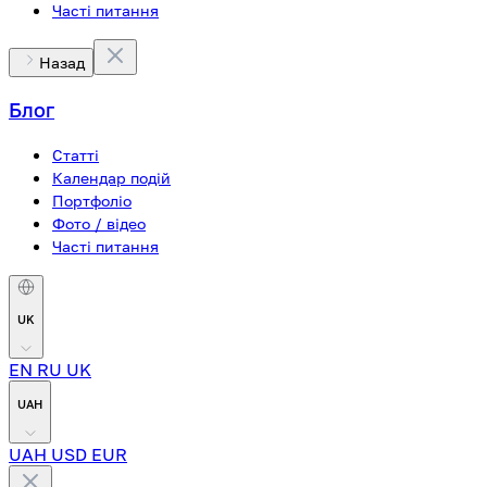
Часті питання
Назад
Блог
Статті
Календар подій
Портфоліо
Фото / відео
Часті питання
UK
EN
RU
UK
UAH
UAH
USD
EUR