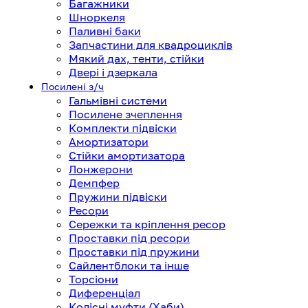
Багажники
Шноркеля
Паливні баки
Запчастини для квадроциклів
Мякий дах, тенти, стійки
Двері і дзеркала
Посилені з/ч
Гальмівні системи
Посилене зчеплення
Комплекти підвіски
Амортизатори
Стійки амортизатора
Лонжерони
Демпфер
Пружини підвіски
Ресори
Сережки та кріплення ресор
Проставки під ресори
Проставки під пружини
Сайлентблоки та інше
Торсіони
Диференціал
Колісні муфти (Хаби)