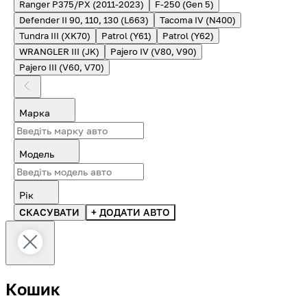
Ranger P375/PX (2011-2023)
F-250 (Gen 5)
Defender II 90, 110, 130 (L663)
Tacoma IV (N400)
Tundra III (XK70)
Patrol (Y61)
Patrol (Y62)
WRANGLER III (JK)
Pajero IV (V80, V90)
Pajero III (V60, V70)
Марка
Модель
Рік
СКАСУВАТИ
+ ДОДАТИ АВТО
Кошик