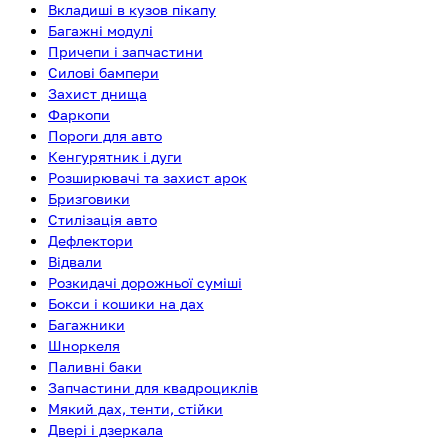
Вкладиші в кузов пікапу
Багажні модулі
Причепи і запчастини
Силові бампери
Захист днища
Фаркопи
Пороги для авто
Кенгурятник і дуги
Розширювачі та захист арок
Бризговики
Стилізація авто
Дефлектори
Відвали
Розкидачі дорожньої суміші
Бокси і кошики на дах
Багажники
Шноркеля
Паливні баки
Запчастини для квадроциклів
Мякий дах, тенти, стійки
Двері і дзеркала