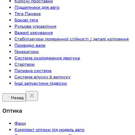
Колісні проставки
Підшипники для авто
Тяга Панара
Бокові тяги
Рульове управління
Важелі керування
Стабілізатори поперечної стійкості / деталі кріплення
Приводні вали
Генератори
Система охолодження двигуна
Стартери
Паливна система
Система впуску й випуску
Інші запчастини підвіски
Назад
Оптика
Фари
Комплект оптики під модель авто