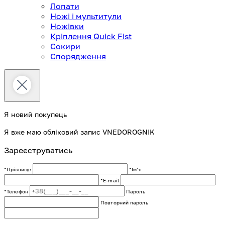
Лопати
Ножі і мультитули
Ножівки
Кріплення Quick Fist
Сокири
Спорядження
Я новий покупець
Я вже маю обліковий запис VNEDOROGNIK
Зареєструватись
*Прізвище
*Імʼя
*E-mail
*Телефон
Пароль
Повторний пароль