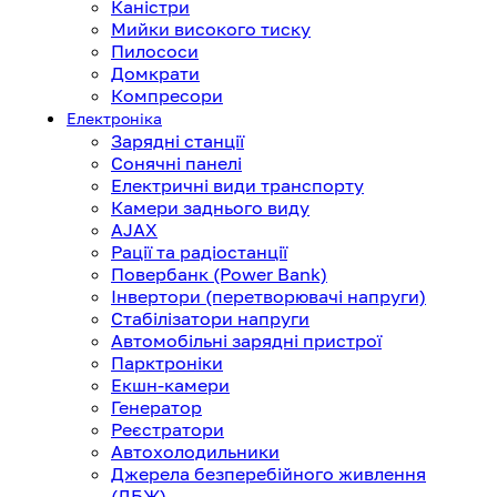
Каністри
Мийки високого тиску
Пилососи
Домкрати
Компресори
Електроніка
Зарядні станції
Сонячні панелі
Електричні види транспорту
Камери заднього виду
AJAX
Рації та радіостанції
Повербанк (Power Bank)
Інвертори (перетворювачі напруги)
Стабілізатори напруги
Автомобільні зарядні пристрої
Парктроніки
Екшн-камери
Генератор
Реєстратори
Автохолодильники
Джерела безперебійного живлення
(ДБЖ)