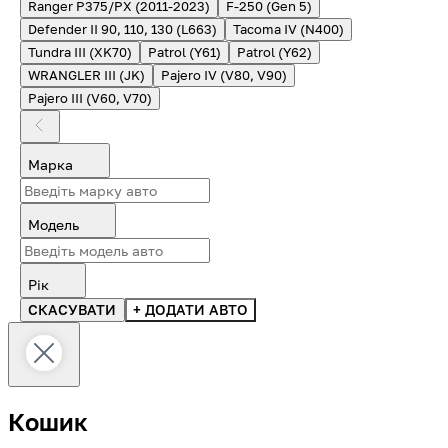
Ranger P375/PX (2011-2023)
F-250 (Gen 5)
Defender II 90, 110, 130 (L663)
Tacoma IV (N400)
Tundra III (XK70)
Patrol (Y61)
Patrol (Y62)
WRANGLER III (JK)
Pajero IV (V80, V90)
Pajero III (V60, V70)
Марка
Модель
Рік
СКАСУВАТИ
+ ДОДАТИ АВТО
Кошик