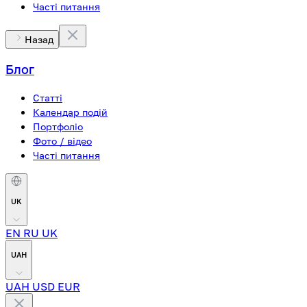
Часті питання
Назад
Блог
Статті
Календар подій
Портфоліо
Фото / відео
Часті питання
UK
EN
RU
UK
UAH
UAH
USD
EUR