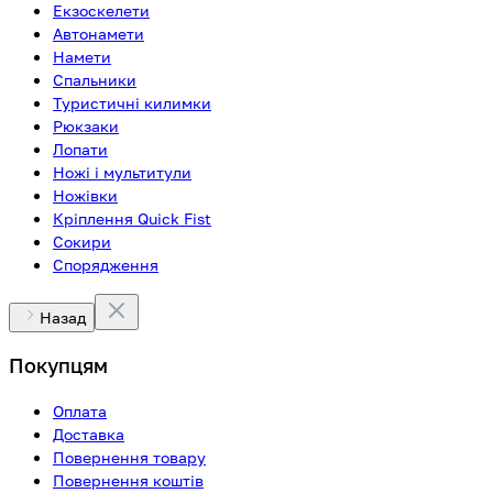
Екзоскелети
Автонамети
Намети
Спальники
Туристичні килимки
Рюкзаки
Лопати
Ножі і мультитули
Ножівки
Кріплення Quick Fist
Сокири
Спорядження
Назад
Покупцям
Оплата
Доставка
Повернення товару
Повернення коштів