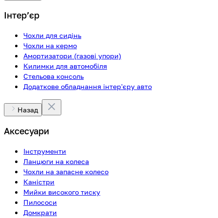
Інтерʼєр
Чохли для сидінь
Чохли на кермо
Амортизатори (газові упори)
Килимки для автомобіля
Стельова консоль
Додаткове обладнання інтер'єру авто
Назад
Аксесуари
Інструменти
Ланцюги на колеса
Чохли на запасне колесо
Каністри
Мийки високого тиску
Пилососи
Домкрати