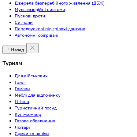
Джерела безперебійного живлення (ДБЖ)
Мультимедійні системи
Пускові дроти
Сигнали
Передпускові підігрівачі двигуна
Автономні обігрівачі
Назад
Туризм
Для військових
Грилі
Гамаки
Меблі для відпочинку
Гігієна
Туристичний посуд
Кунг-кемпер
Газове обладнання
Ліхтарі
Сумки та валізи