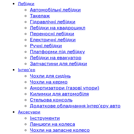
Лебідки
Автомобільні лебідки
Такелаж
Гідравлічні лебідки
Лебідки на квадроцикл
Переносні лебідки
Електричні лебідки
Ручні лебідки
Платформи під лебідку
Лебідки на евакуатор
Запчастини для лебідки
Інтерʼєр
Чохли для сидінь
Чохли на кермо
Амортизатори (газові упори)
Килимки для автомобіля
Стельова консоль
Додаткове обладнання інтер'єру авто
Аксесуари
Інструменти
Ланцюги на колеса
Чохли на запасне колесо