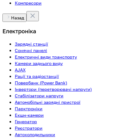
Компресори
Назад
Електроніка
Зарядні станції
Сонячні панелі
Електричні види транспорту
Камери заднього виду
AJAX
Рації та радіостанції
Повербанк (Power Bank)
Інвертори (перетворювачі напруги)
Стабілізатори напруги
Автомобільні зарядні пристрої
Парктроніки
Екшн-камери
Генератор
Реєстратори
Автохолодильники