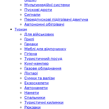
Мультимедійні системи
Пускові дроти
Сигнали
Передпускові підігрівачі двигуна
Автономні обігрівачі
Туризм
Для військових
Грилі
Гамаки
Меблі для відпочинку
Гігієна
Туристичний посуд
Кунг-кемпер
Газове обладнання
Ліхтарі
Сумки та валізи
Екзоскелети
Автонамети
Намети
Спальники
Туристичні килимки
Рюкзаки