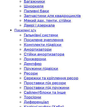
Багажники
Шноркеля
Паливні баки
Запчастини для квадроциклів
Мякий дах, тенти, стійки
Двері і дзеркала
Посилені з/ч
Гальмівні системи
Посилене зчеплення
Комплекти підвіски
Амортизатори
Стійки амортизатора
Лонжерони
Демпфер
Пружини підвіски
Ресори
Сережки та кріплення ресор
Проставки під ресори
Проставки під пружини
Сайлентблоки та інше
Торсіони
Диференціал
Колісні муфти (Хаби)