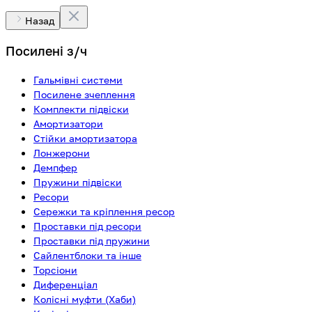
Назад
Посилені з/ч
Гальмівні системи
Посилене зчеплення
Комплекти підвіски
Амортизатори
Стійки амортизатора
Лонжерони
Демпфер
Пружини підвіски
Ресори
Сережки та кріплення ресор
Проставки під ресори
Проставки під пружини
Сайлентблоки та інше
Торсіони
Диференціал
Колісні муфти (Хаби)