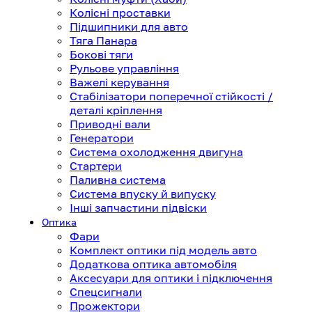
Колісні проставки
Підшипники для авто
Тяга Панара
Бокові тяги
Рульове управління
Важелі керування
Стабілізатори поперечної стійкості /
деталі кріплення
Приводні вали
Генератори
Система охолодження двигуна
Стартери
Паливна система
Система впуску й випуску
Інші запчастини підвіски
Оптика
Фари
Комплект оптики під модель авто
Додаткова оптика автомобіля
Аксесуари для оптики і підключення
Спецсигнали
Прожектори