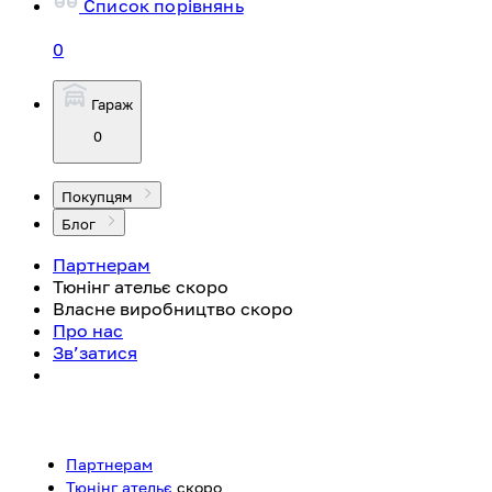
Список порівнянь
0
Гараж
0
Покупцям
Блог
Партнерам
Тюнінг ательє
скоро
Власне виробництво
скоро
Про нас
Зв’затися
Партнерам
Тюнінг ательє
скоро