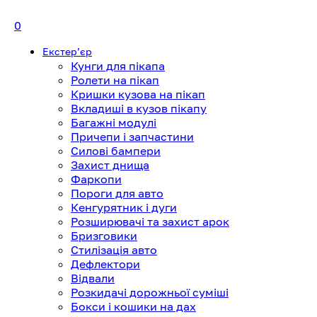
0
Екстерʼєр
Кунги для пікапа
Ролети на пікап
Кришки кузова на пікап
Вкладиші в кузов пікапу
Багажні модулі
Причепи і запчастини
Силові бампери
Захист днища
Фаркопи
Пороги для авто
Кенгурятник і дуги
Розширювачі та захист арок
Бризговики
Стилізація авто
Дефлектори
Відвали
Розкидачі дорожньої суміші
Бокси і кошики на дах