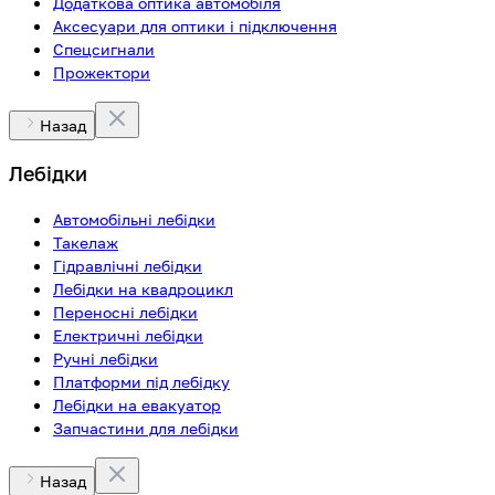
Додаткова оптика автомобіля
Аксесуари для оптики і підключення
Спецсигнали
Прожектори
Назад
Лебідки
Автомобільні лебідки
Такелаж
Гідравлічні лебідки
Лебідки на квадроцикл
Переносні лебідки
Електричні лебідки
Ручні лебідки
Платформи під лебідку
Лебідки на евакуатор
Запчастини для лебідки
Назад