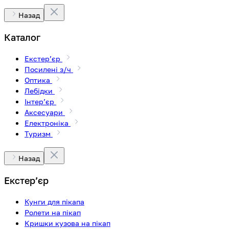
Назад
Каталог
Екстерʼєр
Посилені з/ч
Оптика
Лебідки
Інтерʼєр
Аксесуари
Електроніка
Туризм
Назад
Екстерʼєр
Кунги для пікапа
Ролети на пікап
Кришки кузова на пікап