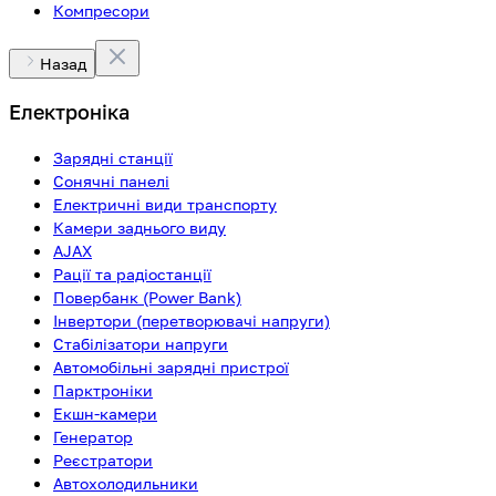
Компресори
Назад
Електроніка
Зарядні станції
Сонячні панелі
Електричні види транспорту
Камери заднього виду
AJAX
Рації та радіостанції
Повербанк (Power Bank)
Інвертори (перетворювачі напруги)
Стабілізатори напруги
Автомобільні зарядні пристрої
Парктроніки
Екшн-камери
Генератор
Реєстратори
Автохолодильники