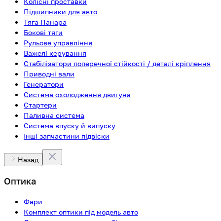
Колісні проставки
Підшипники для авто
Тяга Панара
Бокові тяги
Рульове управління
Важелі керування
Стабілізатори поперечної стійкості / деталі кріплення
Приводні вали
Генератори
Система охолодження двигуна
Стартери
Паливна система
Система впуску й випуску
Інші запчастини підвіски
Назад
Оптика
Фари
Комплект оптики під модель авто