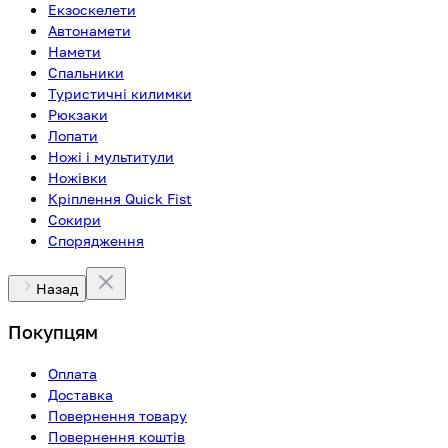
Екзоскелети
Автонамети
Намети
Спальники
Туристичні килимки
Рюкзаки
Лопати
Ножі і мультитули
Ножівки
Кріплення Quick Fist
Сокири
Спорядження
Назад
Покупцям
Оплата
Доставка
Повернення товару
Повернення коштів