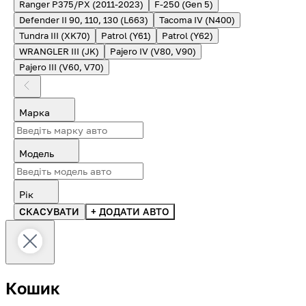
Ranger P375/PX (2011-2023)
F-250 (Gen 5)
Defender II 90, 110, 130 (L663)
Tacoma IV (N400)
Tundra III (XK70)
Patrol (Y61)
Patrol (Y62)
WRANGLER III (JK)
Pajero IV (V80, V90)
Pajero III (V60, V70)
Марка
Модель
Рік
СКАСУВАТИ
+ ДОДАТИ АВТО
Кошик