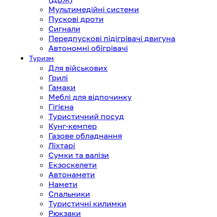
Мультимедійні системи
Пускові дроти
Сигнали
Передпускові підігрівачі двигуна
Автономні обігрівачі
Туризм
Для військових
Грилі
Гамаки
Меблі для відпочинку
Гігієна
Туристичний посуд
Кунг-кемпер
Газове обладнання
Ліхтарі
Сумки та валізи
Екзоскелети
Автонамети
Намети
Спальники
Туристичні килимки
Рюкзаки