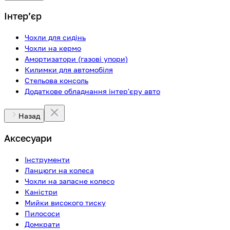
Інтерʼєр
Чохли для сидінь
Чохли на кермо
Амортизатори (газові упори)
Килимки для автомобіля
Стельова консоль
Додаткове обладнання інтер'єру авто
Назад
Аксесуари
Інструменти
Ланцюги на колеса
Чохли на запасне колесо
Каністри
Мийки високого тиску
Пилососи
Домкрати