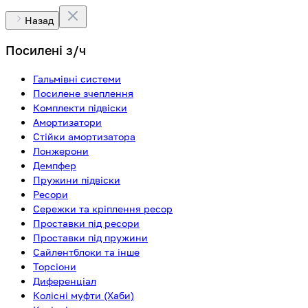
Назад
Посилені з/ч
Гальмівні системи
Посилене зчеплення
Комплекти підвіски
Амортизатори
Стійки амортизатора
Лонжерони
Демпфер
Пружини підвіски
Ресори
Сережки та кріплення ресор
Проставки під ресори
Проставки під пружини
Сайлентблоки та інше
Торсіони
Диференціал
Колісні муфти (Хаби)