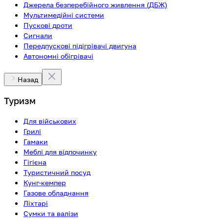
Джерела безперебійного живлення (ДБЖ)
Мультимедійні системи
Пускові дроти
Сигнали
Передпускові підігрівачі двигуна
Автономні обігрівачі
Назад
Туризм
Для військових
Грилі
Гамаки
Меблі для відпочинку
Гігієна
Туристичний посуд
Кунг-кемпер
Газове обладнання
Ліхтарі
Сумки та валізи