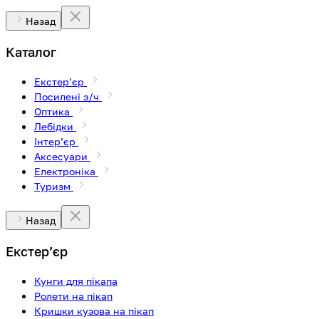
Назад
Каталог
Екстерʼєр
Посилені з/ч
Оптика
Лебідки
Інтерʼєр
Аксесуари
Електроніка
Туризм
Назад
Екстерʼєр
Кунги для пікапа
Ролети на пікап
Кришки кузова на пікап