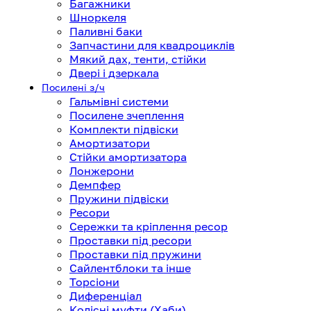
Багажники
Шноркеля
Паливні баки
Запчастини для квадроциклів
Мякий дах, тенти, стійки
Двері і дзеркала
Посилені з/ч
Гальмівні системи
Посилене зчеплення
Комплекти підвіски
Амортизатори
Стійки амортизатора
Лонжерони
Демпфер
Пружини підвіски
Ресори
Сережки та кріплення ресор
Проставки під ресори
Проставки під пружини
Сайлентблоки та інше
Торсіони
Диференціал
Колісні муфти (Хаби)