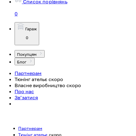
Список порівнянь
0
Гараж
0
Покупцям
Блог
Партнерам
Тюнінг ательє
скоро
Власне виробництво
скоро
Про нас
Зв’затися
Партнерам
Тюнінг ательє
скоро