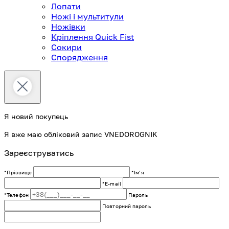
Лопати
Ножі і мультитули
Ножівки
Кріплення Quick Fist
Сокири
Спорядження
Я новий покупець
Я вже маю обліковий запис VNEDOROGNIK
Зареєструватись
*Прізвище
*Імʼя
*E-mail
*Телефон
Пароль
Повторний пароль