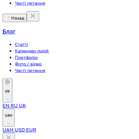
Часті питання
Назад
Блог
Статті
Календар подій
Портфоліо
Фото / відео
Часті питання
UK
EN
RU
UK
UAH
UAH
USD
EUR