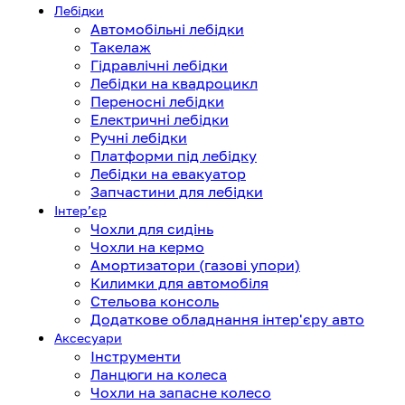
Лебідки
Автомобільні лебідки
Такелаж
Гідравлічні лебідки
Лебідки на квадроцикл
Переносні лебідки
Електричні лебідки
Ручні лебідки
Платформи під лебідку
Лебідки на евакуатор
Запчастини для лебідки
Інтерʼєр
Чохли для сидінь
Чохли на кермо
Амортизатори (газові упори)
Килимки для автомобіля
Стельова консоль
Додаткове обладнання інтер'єру авто
Аксесуари
Інструменти
Ланцюги на колеса
Чохли на запасне колесо