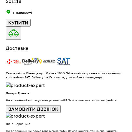
30111
₴
В наявності
КУПИТИ
Доставка
Самовивіз: м.Вінниця вул.Юківка 109Б *Можливість доставки логістичними
компаніями SAT, Delivery та Укрпошта, уточнюйте в менеджера
Дмитро Гранкін
Не впевнений чи пасує товар саме тобі? Замов консультацію спеціаліста
ЗАМОВИТИ ДЗВІНОК
Лілія Бернацька
Не впевнений чи пасує товар саме тобі? Замов консультацію спеціаліста