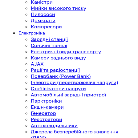
Каністри
Мийки високого тиску
Пилососи
Домкрати
Компресори
Електроніка
Зарядні станції
Сонячні панелі
Електричні види транспорту
Камери заднього виду
AJAX
Рації та радіостанції
Повербанк (Power Bank)
Інвертори (перетворювачі напруги)
Стабілізатори напруги
Автомобільні зарядні пристрої
Парктроніки
Екшн-камери
Генератор
Реєстратори
Автохолодильники
Джерела безперебійного живлення
(ДБЖ)