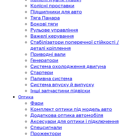
Колісні проставки
Підшипники для авто
Тяга Панара
Бокові тяги
Рульове управління
Важелі керування
Стабілізатори поперечної стійкості /
деталі кріплення
Приводні вали
Генератори
Система охолодження двигуна
Стартери
Паливна система
Система впуску й випуску
Інші запчастини підвіски
Оптика
Фари
Комплект оптики під модель авто
Додаткова оптика автомобіля
Аксесуари для оптики і підключення
Спецсигнали
Прожектори