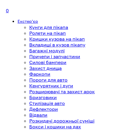
0
Екстерʼєр
Кунги для пікапа
Ролети на пікап
Кришки кузова на пікап
Вкладиші в кузов пікапу
Багажні модулі
Причепи і запчастини
Силові бампери
Захист днища
Фаркопи
Пороги для авто
Кенгурятник і дуги
Розширювачі та захист арок
Бризговики
Стилізація авто
Дефлектори
Відвали
Розкидачі дорожньої суміші
Бокси і кошики на дах