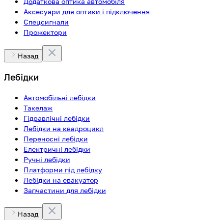
Додаткова оптика автомобіля
Аксесуари для оптики і підключення
Спецсигнали
Прожектори
Назад
Лебідки
Автомобільні лебідки
Такелаж
Гідравлічні лебідки
Лебідки на квадроцикл
Переносні лебідки
Електричні лебідки
Ручні лебідки
Платформи під лебідку
Лебідки на евакуатор
Запчастини для лебідки
Назад