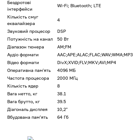
Бездротові
Wi-Fi; Bluetooth; LTE
інтерфейси
Кількість смуг
4
еквалайзера
Звуковий процесор
DSP
Потужність на канал
50 Вт
Діапазон тюнера
AM;FM
Аудіо формати
AAC;APE;ALAC;FLAC;WAV;WMA;MP3
Відео формати
DivX;XVID;FLV;MKV;AVI;MP4
Оперативна пам'ять
4096 МБ
Частота процесора
2000 МГц
Кількість ядер
8
Вага нетто, кг
38.1
Вага брутто, кг
39.5
Діагональ дисплея
10,2"
Вбудована памʼять
64 Гб