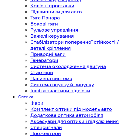
Колісні проставки
Підшипники для авто
Тяга Панара
Бокові тяги
Рульове управління
Важелі керування
Стабілізатори поперечної стійкості /
деталі кріплення
Приводні вали
Генератори
Система охолодження двигуна
Стартери
Паливна система
Система впуску й випуску
Інші запчастини підвіски
Оптика
Фари
Комплект оптики під модель авто
Додаткова оптика автомобіля
Аксесуари для оптики і підключення
Спецсигнали
Прожектори