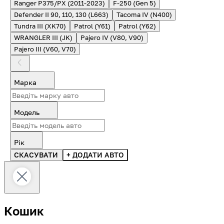
Ranger P375/PX (2011-2023)
F-250 (Gen 5)
Defender II 90, 110, 130 (L663)
Tacoma IV (N400)
Tundra III (XK70)
Patrol (Y61)
Patrol (Y62)
WRANGLER III (JK)
Pajero IV (V80, V90)
Pajero III (V60, V70)
Марка
Модель
Рік
СКАСУВАТИ
+ ДОДАТИ АВТО
Кошик