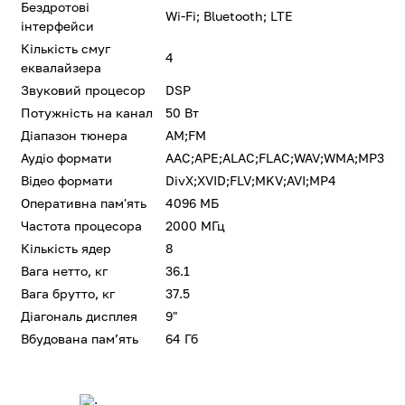
Бездротові
Wi-Fi; Bluetooth; LTE
інтерфейси
Кількість смуг
4
еквалайзера
Звуковий процесор
DSP
Потужність на канал
50 Вт
Діапазон тюнера
AM;FM
Аудіо формати
AAC;APE;ALAC;FLAC;WAV;WMA;MP3
Відео формати
DivX;XVID;FLV;MKV;AVI;MP4
Оперативна пам'ять
4096 МБ
Частота процесора
2000 МГц
Кількість ядер
8
Вага нетто, кг
36.1
Вага брутто, кг
37.5
Діагональ дисплея
9"
Вбудована памʼять
64 Гб