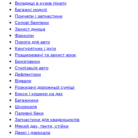
Вкладиші в кузов пікапу
Багажні модулі
Причепи і запчастини
Силові бампери
Захист днища
Фаркопи
Пороги для авто
Кенгурятник і дуги
Розширювачі та захист арок
Бризговики
Стилізація авто
Дефлектори
Відвали
Розкидачі дорожньої суміші
Бокси і кошики на дах
Багажники
Шноркеля
Паливні баки
Запчастини для квадроциклів
Мякий дах, тенти, стійки
Двері і дзеркала