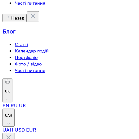
Часті питання
Назад
Блог
Статті
Календар подій
Портфоліо
Фото / відео
Часті питання
UK
EN
RU
UK
UAH
UAH
USD
EUR