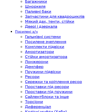
Багажники
Шноркеля
Паливні баки
Запчастини для квадроциклів
Мякий дах, тенти, стійки
Двері і дзеркала
Посилені з/ч
Гальмівні системи
Посилене зчеплення
Комплекти підвіски
Амортизатори
Стійки амортизатора
Лонжерони
Демпфер
Пружини підвіски
Ресори
Сережки та кріплення ресор
Проставки під ресори
Проставки під пружини
Сайлентблоки та інше
Торсіони
Диференціал
Колісні муфти (Хаби)