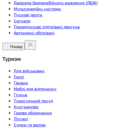
Джерела безперебійного живлення (ДБЖ)
Мультимедійні системи
Пускові дроти
Сигнали
Передпускові підігрівачі двигуна
Автономні обігрівачі
Назад
Туризм
Для військових
Грилі
Гамаки
Меблі для відпочинку
Гігієна
Туристичний посуд
Кунг-кемпер
Газове обладнання
Ліхтарі
Сумки та валізи