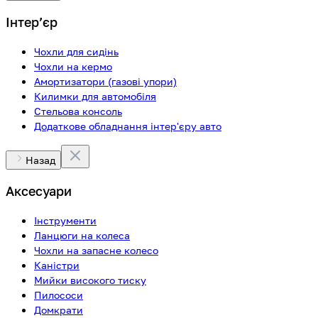
Інтерʼєр
Чохли для сидінь
Чохли на кермо
Амортизатори (газові упори)
Килимки для автомобіля
Стельова консоль
Додаткове обладнання інтер'єру авто
Назад
Аксесуари
Інструменти
Ланцюги на колеса
Чохли на запасне колесо
Каністри
Мийки високого тиску
Пилососи
Домкрати