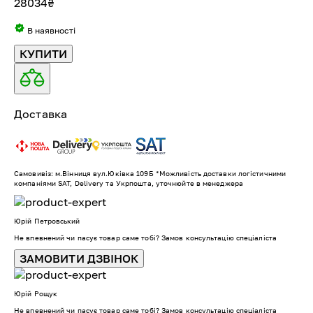
28034
₴
В наявності
КУПИТИ
Доставка
Самовивіз: м.Вінниця вул.Юківка 109Б *Можливість доставки логістичними
компаніями SAT, Delivery та Укрпошта, уточнюйте в менеджера
Юрій Петровський
Не впевнений чи пасує товар саме тобі? Замов консультацію спеціаліста
ЗАМОВИТИ ДЗВІНОК
Юрій Рощук
Не впевнений чи пасує товар саме тобі? Замов консультацію спеціаліста