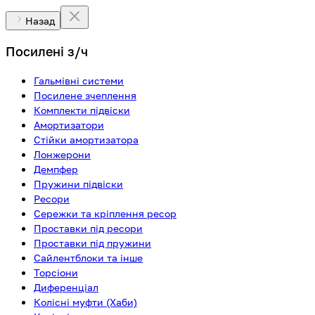
Назад
Посилені з/ч
Гальмівні системи
Посилене зчеплення
Комплекти підвіски
Амортизатори
Стійки амортизатора
Лонжерони
Демпфер
Пружини підвіски
Ресори
Сережки та кріплення ресор
Проставки під ресори
Проставки під пружини
Сайлентблоки та інше
Торсіони
Диференціал
Колісні муфти (Хаби)