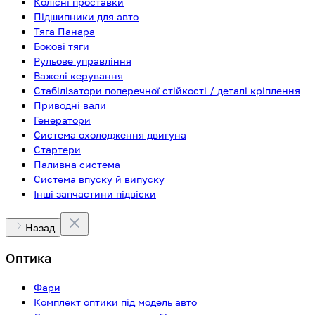
Колісні проставки
Підшипники для авто
Тяга Панара
Бокові тяги
Рульове управління
Важелі керування
Стабілізатори поперечної стійкості / деталі кріплення
Приводні вали
Генератори
Система охолодження двигуна
Стартери
Паливна система
Система впуску й випуску
Інші запчастини підвіски
Назад
Оптика
Фари
Комплект оптики під модель авто