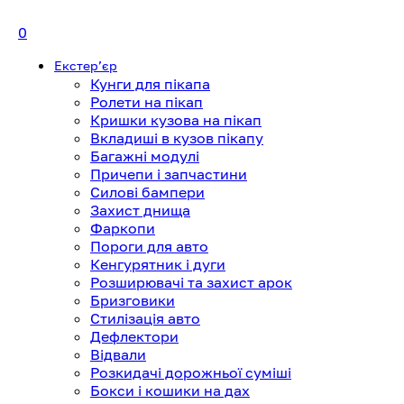
0
Екстерʼєр
Кунги для пікапа
Ролети на пікап
Кришки кузова на пікап
Вкладиші в кузов пікапу
Багажні модулі
Причепи і запчастини
Силові бампери
Захист днища
Фаркопи
Пороги для авто
Кенгурятник і дуги
Розширювачі та захист арок
Бризговики
Стилізація авто
Дефлектори
Відвали
Розкидачі дорожньої суміші
Бокси і кошики на дах