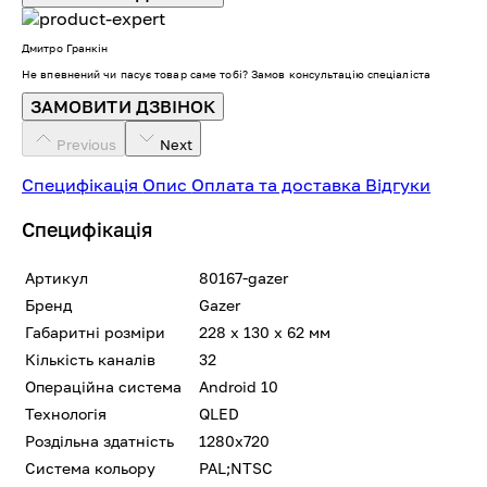
Дмитро Гранкін
Не впевнений чи пасує товар саме тобі? Замов консультацію спеціаліста
ЗАМОВИТИ ДЗВІНОК
Previous
Next
Специфікація
Опис
Оплата та доставка
Відгуки
Специфікація
Артикул
80167-gazer
Бренд
Gazer
Габаритні розміри
228 х 130 х 62 мм
Кількість каналів
32
Операційна система
Android 10
Технологія
QLED
Роздільна здатність
1280x720
Система кольору
PAL;NTSC