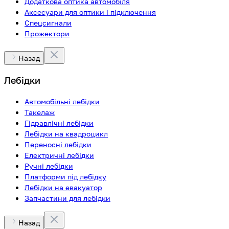
Додаткова оптика автомобіля
Аксесуари для оптики і підключення
Спецсигнали
Прожектори
Назад
Лебідки
Автомобільні лебідки
Такелаж
Гідравлічні лебідки
Лебідки на квадроцикл
Переносні лебідки
Електричні лебідки
Ручні лебідки
Платформи під лебідку
Лебідки на евакуатор
Запчастини для лебідки
Назад