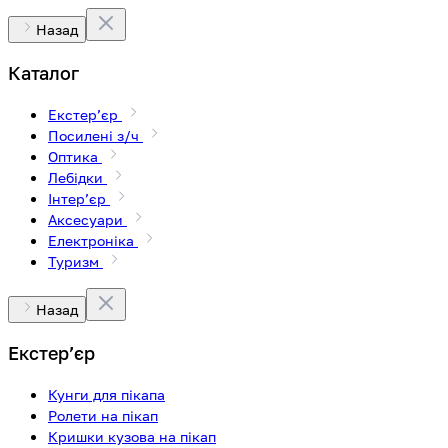
Назад
Каталог
Екстерʼєр
Посилені з/ч
Оптика
Лебідки
Інтерʼєр
Аксесуари
Електроніка
Туризм
Назад
Екстерʼєр
Кунги для пікапа
Ролети на пікап
Кришки кузова на пікап