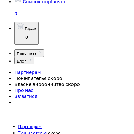
Список порівнянь
0
Гараж
0
Покупцям
Блог
Партнерам
Тюнінг ательє
скоро
Власне виробництво
скоро
Про нас
Зв’затися
Партнерам
Тюнінг ательє
скоро