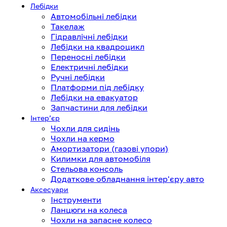
Лебідки
Автомобільні лебідки
Такелаж
Гідравлічні лебідки
Лебідки на квадроцикл
Переносні лебідки
Електричні лебідки
Ручні лебідки
Платформи під лебідку
Лебідки на евакуатор
Запчастини для лебідки
Інтерʼєр
Чохли для сидінь
Чохли на кермо
Амортизатори (газові упори)
Килимки для автомобіля
Стельова консоль
Додаткове обладнання інтер'єру авто
Аксесуари
Інструменти
Ланцюги на колеса
Чохли на запасне колесо