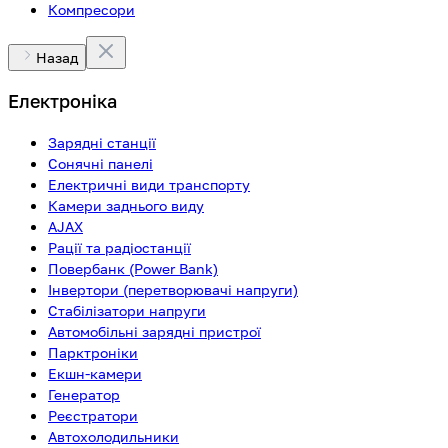
Компресори
Назад
Електроніка
Зарядні станції
Сонячні панелі
Електричні види транспорту
Камери заднього виду
AJAX
Рації та радіостанції
Повербанк (Power Bank)
Інвертори (перетворювачі напруги)
Стабілізатори напруги
Автомобільні зарядні пристрої
Парктроніки
Екшн-камери
Генератор
Реєстратори
Автохолодильники