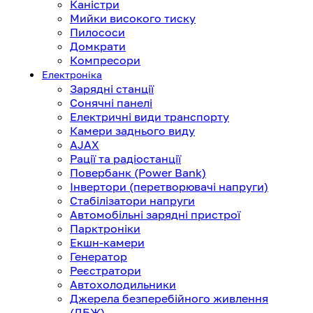
Каністри
Мийки високого тиску
Пилососи
Домкрати
Компресори
Електроніка
Зарядні станції
Сонячні панелі
Електричні види транспорту
Камери заднього виду
AJAX
Рації та радіостанції
Повербанк (Power Bank)
Інвертори (перетворювачі напруги)
Стабілізатори напруги
Автомобільні зарядні пристрої
Парктроніки
Екшн-камери
Генератор
Реєстратори
Автохолодильники
Джерела безперебійного живлення
(ДБЖ)