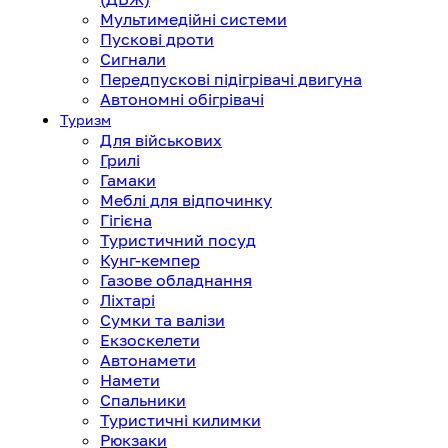
Мультимедійні системи
Пускові дроти
Сигнали
Передпускові підігрівачі двигуна
Автономні обігрівачі
Туризм
Для військових
Грилі
Гамаки
Меблі для відпочинку
Гігієна
Туристичний посуд
Кунг-кемпер
Газове обладнання
Ліхтарі
Сумки та валізи
Екзоскелети
Автонамети
Намети
Спальники
Туристичні килимки
Рюкзаки