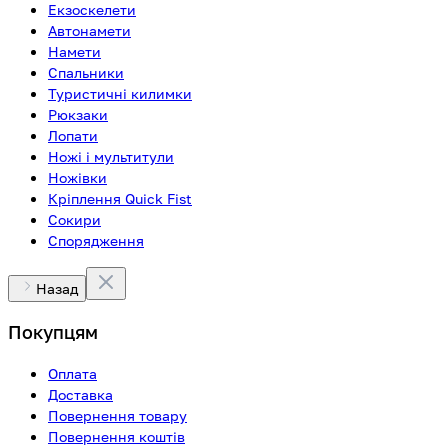
Екзоскелети
Автонамети
Намети
Спальники
Туристичні килимки
Рюкзаки
Лопати
Ножі і мультитули
Ножівки
Кріплення Quick Fist
Сокири
Спорядження
Назад
Покупцям
Оплата
Доставка
Повернення товару
Повернення коштів