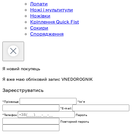
Лопати
Ножі і мультитули
Ножівки
Кріплення Quick Fist
Сокири
Спорядження
Я новий покупець
Я вже маю обліковий запис VNEDOROGNIK
Зареєструватись
*Прізвище
*Імʼя
*E-mail
*Телефон
Пароль
Повторний пароль