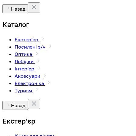
Назад
Каталог
Екстерʼєр
Посилені з/ч
Оптика
Лебідки
Інтерʼєр
Аксесуари
Електроніка
Туризм
Назад
Екстерʼєр