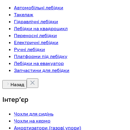
Автомобільні лебідки
Такелаж
Гідравлічні лебідки
Лебідки на квадроцикл
Переносні лебідки
Електричні лебідки
Ручні лебідки
Платформи під лебідку
Лебідки на евакуатор
Запчастини для лебідки
Назад
Інтерʼєр
Чохли для сидінь
Чохли на кермо
Амортизатори (газові упори)