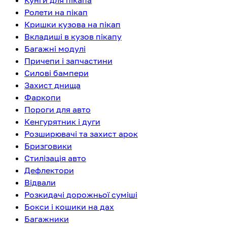
Кунги для пікапа
Ролети на пікап
Кришки кузова на пікап
Вкладиші в кузов пікапу
Багажні модулі
Причепи і запчастини
Силові бампери
Захист днища
Фаркопи
Пороги для авто
Кенгурятник і дуги
Розширювачі та захист арок
Бризговики
Стилізація авто
Дефлектори
Відвали
Розкидачі дорожньої суміші
Бокси і кошики на дах
Багажники