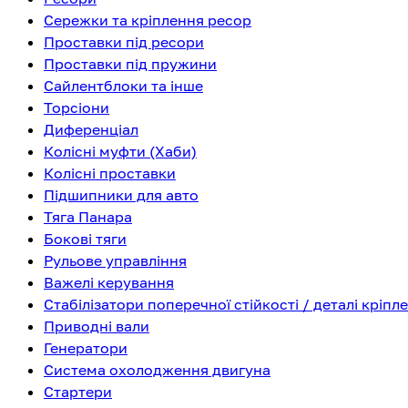
Сережки та кріплення ресор
Проставки під ресори
Проставки під пружини
Сайлентблоки та інше
Торсіони
Диференціал
Колісні муфти (Хаби)
Колісні проставки
Підшипники для авто
Тяга Панара
Бокові тяги
Рульове управління
Важелі керування
Стабілізатори поперечної стійкості / деталі кріпл
Приводні вали
Генератори
Система охолодження двигуна
Стартери