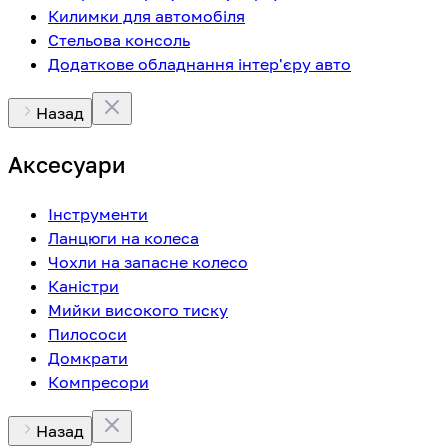
Килимки для автомобіля
Стельова консоль
Додаткове обладнання інтер'єру авто
Назад
Аксесуари
Інструменти
Ланцюги на колеса
Чохли на запасне колесо
Каністри
Мийки високого тиску
Пилососи
Домкрати
Компресори
Назад