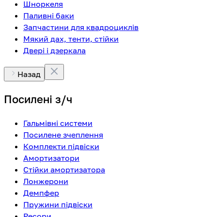
Шноркеля
Паливні баки
Запчастини для квадроциклів
Мякий дах, тенти, стійки
Двері і дзеркала
Назад
Посилені з/ч
Гальмівні системи
Посилене зчеплення
Комплекти підвіски
Амортизатори
Стійки амортизатора
Лонжерони
Демпфер
Пружини підвіски
Ресори