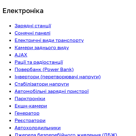
Електроніка
Зарядні станції
Сонячні панелі
Електричні види транспорту
Камери заднього виду
AJAX
Рації та радіостанції
Повербанк (Power Bank)
Інвертори (перетворювачі напруги)
Стабілізатори напруги
Автомобільні зарядні пристрої
Парктроніки
Екшн-камери
Генератор
Реєстратори
Автохолодильники
Джерела безперебійного живлення (ДБЖ)