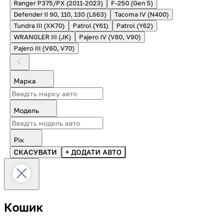
Ranger P375/PX (2011-2023)
F-250 (Gen 5)
Defender II 90, 110, 130 (L663)
Tacoma IV (N400)
Tundra III (XK70)
Patrol (Y61)
Patrol (Y62)
WRANGLER III (JK)
Pajero IV (V80, V90)
Pajero III (V60, V70)
Марка
Модель
Рік
СКАСУВАТИ
+ ДОДАТИ АВТО
Кошик