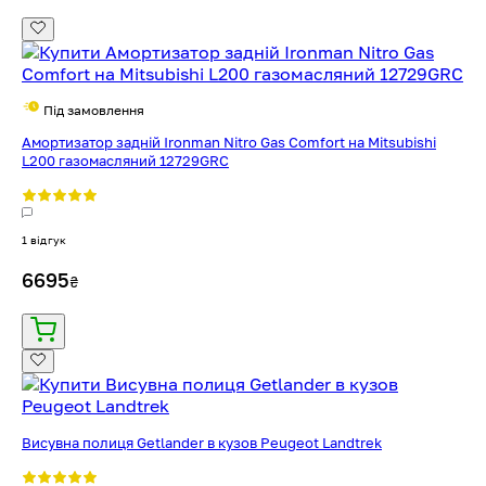
Під замовлення
Амортизатор задній Ironman Nitro Gas Comfort на Mitsubishi
L200 газомасляний 12729GRC
1 відгук
6695
₴
Висувна полиця Getlander в кузов Peugeot Landtrek