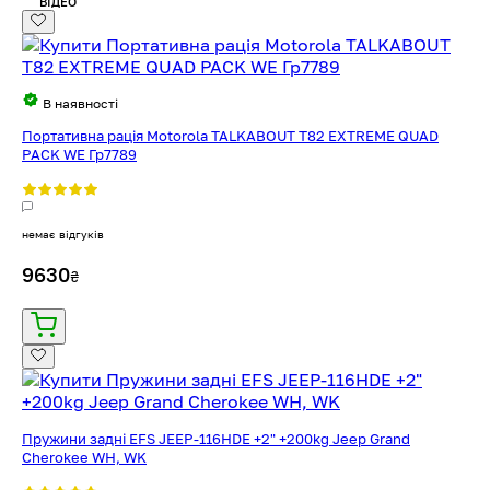
ВІДЕО
В наявності
Портативна рація Motorola TALKABOUT T82 EXTREME QUAD
PACK WE Гр7789
немає відгуків
9630
₴
Пружини задні EFS JEEP-116HDE +2" +200kg Jeep Grand
Cherokee WH, WK