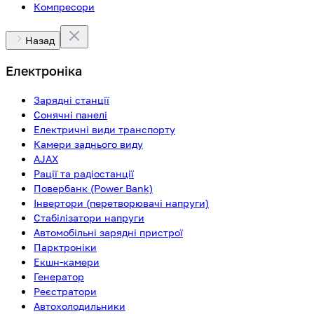
Компресори
Назад
Електроніка
Зарядні станції
Сонячні панелі
Електричні види транспорту
Камери заднього виду
AJAX
Рації та радіостанції
Повербанк (Power Bank)
Інвертори (перетворювачі напруги)
Стабілізатори напруги
Автомобільні зарядні пристрої
Парктроніки
Екшн-камери
Генератор
Реєстратори
Автохолодильники