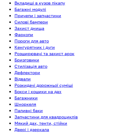
Вкладиші в кузов пікапу
Багажні модулі
Причепи і запчастини
Силові бампери
Захист днища
Фаркопи
Пороги для авто
Кенгурятник і дуги
Розширювачі та захист арок
Бризговики
Стилізація авто
Дефлектори
Відвали
Розкидачі дорожньої суміші
Бокси і кошики на дах
Багажники
Шноркеля
Паливні баки
Запчастини для квадроциклів
Мякий дах, тенти, стійки
Двері і дзеркала