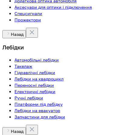
Додаткова оптика автомобіля
Аксесуари для оптики і підключення
Спецсигнали
Прожектори
Назад
Лебідки
Автомобільні лебідки
Такелаж
Гідравлічні лебідки
Лебідки на квадроцикл
Переносні лебідки
Електричні лебідки
Ручні лебідки
Платформи під лебідку
Лебідки на евакуатор
Запчастини для лебідки
Назад