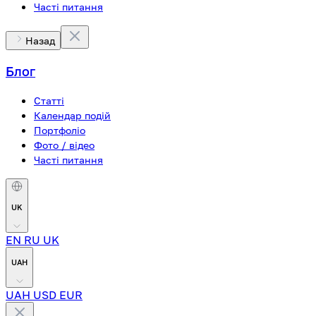
Часті питання
Назад
Блог
Статті
Календар подій
Портфоліо
Фото / відео
Часті питання
UK
EN
RU
UK
UAH
UAH
USD
EUR