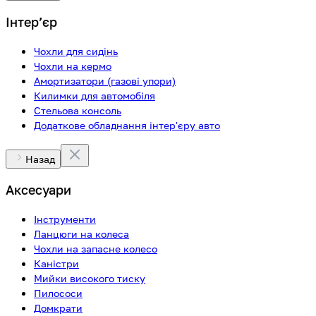
Інтерʼєр
Чохли для сидінь
Чохли на кермо
Амортизатори (газові упори)
Килимки для автомобіля
Стельова консоль
Додаткове обладнання інтер'єру авто
Назад
Аксесуари
Інструменти
Ланцюги на колеса
Чохли на запасне колесо
Каністри
Мийки високого тиску
Пилососи
Домкрати