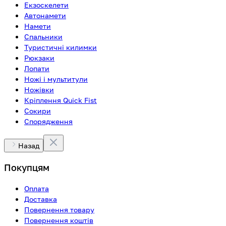
Екзоскелети
Автонамети
Намети
Спальники
Туристичні килимки
Рюкзаки
Лопати
Ножі і мультитули
Ножівки
Кріплення Quick Fist
Сокири
Спорядження
Назад
Покупцям
Оплата
Доставка
Повернення товару
Повернення коштів