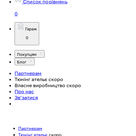
Список порівнянь
0
Гараж
0
Покупцям
Блог
Партнерам
Тюнінг ательє
скоро
Власне виробництво
скоро
Про нас
Зв’затися
Партнерам
Тюнінг ательє
скоро