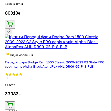
немає відгуків
80910
₴
Під замовлення
Передні фари Dodge Ram 1500 Classic 2009-2023 G2 Style PRO
серія колір Alpha-Black AlphaRex AHL-DR09-G5-P-S-FLB
1 відгук
33083
₴