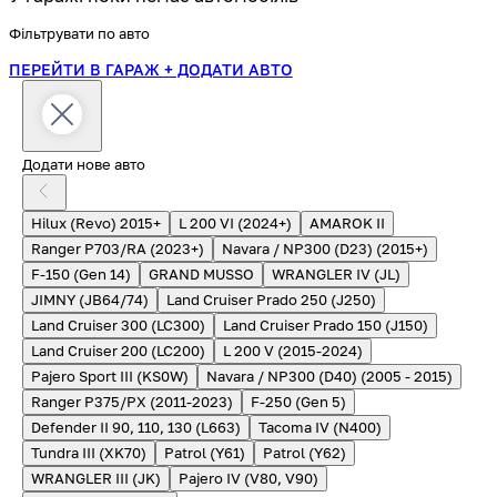
Фільтрувати по авто
ПЕРЕЙТИ В ГАРАЖ
+ ДОДАТИ АВТО
Додати нове авто
Hilux (Revo) 2015+
L 200 VI (2024+)
AMAROK II
Ranger P703/RA (2023+)
Navara / NP300 (D23) (2015+)
F-150 (Gen 14)
GRAND MUSSO
WRANGLER IV (JL)
JIMNY (JB64/74)
Land Cruiser Prado 250 (J250)
Land Cruiser 300 (LC300)
Land Cruiser Prado 150 (J150)
Land Cruiser 200 (LC200)
L 200 V (2015-2024)
Pajero Sport III (KS0W)
Navara / NP300 (D40) (2005 - 2015)
Ranger P375/PX (2011-2023)
F-250 (Gen 5)
Defender II 90, 110, 130 (L663)
Tacoma IV (N400)
Tundra III (XK70)
Patrol (Y61)
Patrol (Y62)
WRANGLER III (JK)
Pajero IV (V80, V90)