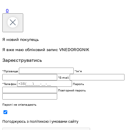
0
Я новий покупець
Я вже маю обліковий запис VNEDOROGNIK
Зареєструватись
*Прізвище
*Імʼя
*E-mail
*Телефон
Пароль
Повторний пароль
Паролі не співпадають
Погоджуюсь з політикою і умовами сайту