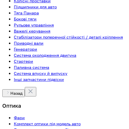
Колісні проставки
Підшипники для авто
Тяга Панара
Бокові тяги
Рульове управління
Важелі керування
Стабілізатори поперечної стійкості / деталі кріплення
Приводні вали
Генератори
Система охолодження двигуна
Стартери
Паливна система
Система впуску й випуску
Інші запчастини підвіски
Назад
Оптика
Фари
Комплект оптики під модель авто