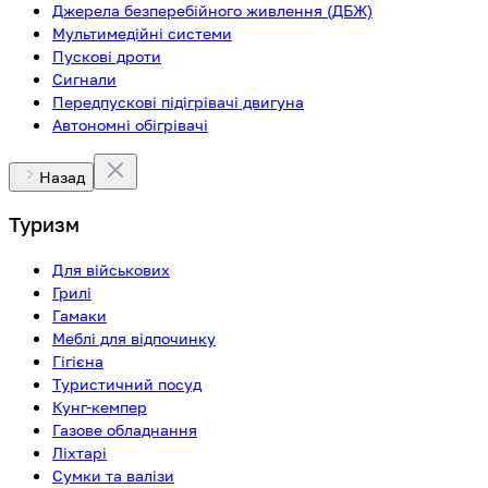
Джерела безперебійного живлення (ДБЖ)
Мультимедійні системи
Пускові дроти
Сигнали
Передпускові підігрівачі двигуна
Автономні обігрівачі
Назад
Туризм
Для військових
Грилі
Гамаки
Меблі для відпочинку
Гігієна
Туристичний посуд
Кунг-кемпер
Газове обладнання
Ліхтарі
Сумки та валізи