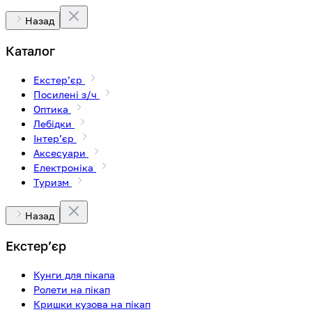
Назад
Каталог
Екстерʼєр
Посилені з/ч
Оптика
Лебідки
Інтерʼєр
Аксесуари
Електроніка
Туризм
Назад
Екстерʼєр
Кунги для пікапа
Ролети на пікап
Кришки кузова на пікап