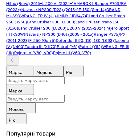
Hilux (Revo) 2015+
L 200 VI (2024+)
AMAROK II
Ranger P703/RA
(2023+)
Navara / NP300 (D23) (2015+)
F-150 (Gen 14)
GRAND
MUSSO
WRANGLER IV (JL)
JIMNY (JB64/74)
Land Cruiser Prado
250 (J250)
Land Cruiser 300 (LC300)
Land Cruiser Prado 150
(J150)
Land Cruiser 200 (LC200)
L 200 V (2015-2024)
Pajero Sport
III (KS0W)
Navara / NP300 (D40) (2005 - 2015)
Ranger P375/PX
(2011-2023)
F-250 (Gen 5)
Defender II 90, 110, 130 (L663)
Tacoma
IV (N400)
Tundra III (XK70)
Patrol (Y61)
Patrol (Y62)
WRANGLER III
(JK)
Pajero IV (V80, V90)
Pajero III (V60, V70)
Марка
Модель
Рік
Марка
Модель
Рік
Популярні товари