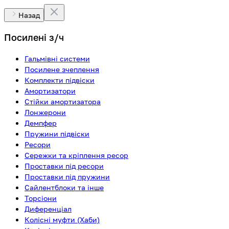
Назад
Посилені з/ч
Гальмівні системи
Посилене зчеплення
Комплекти підвіски
Амортизатори
Стійки амортизатора
Лонжерони
Демпфер
Пружини підвіски
Ресори
Сережки та кріплення ресор
Проставки під ресори
Проставки під пружини
Сайлентблоки та інше
Торсіони
Диференціал
Колісні муфти (Хаби)